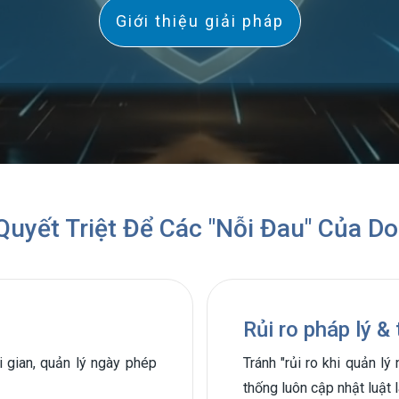
Giới thiệu giải pháp
Quyết Triệt Để Các "Nỗi Đau" Của D
Rủi ro pháp lý &
i gian, quản lý ngày phép
Tránh "rủi ro khi quản lý
thống luôn cập nhật luật 