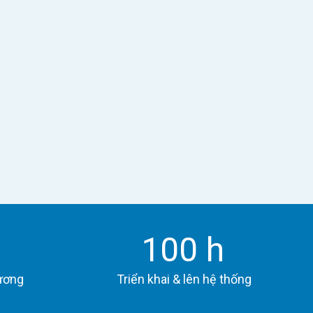
Tính lương tự động
Chính xác 100%. Hỗ trợ lương 3P, hoa hồng, thuế
TNCN, BHXH — không còn sai sót.
Báo cáo & Phân tích
%
100
h
Dashboard trực quan, báo cáo real-time giúp lãnh
đạo ra quyết định đúng
lương
Triển khai & lên hệ thống