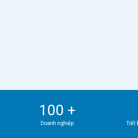
Quản lý hồ sơ
Số hóa toàn bộ hồ sơ nhân viên, hợp đồng, tài liệu
— truy xuất tức thì, an toàn tuyệt đối.
Tuyển dụng
100
+
Quản lý ứng viên, theo dõi pipeline tuyển dụng từ
A-Z trên một màn hình.
Doanh nghiệp
Tiết 