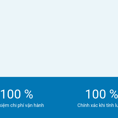
Chấm công thông minh
Chấm công GPS, wifi, khuôn mặt. Quản lý ca kíp
phức tạp, tăng ca, nghỉ phép tự động.
Đánh giá hiệu suất
100
%
100
Quản lý KPI/OKR, phản hồi liên tục, đánh giá công
bằng và minh bạch.
kiệm chi phí vận hành
Chính xác khi tính 