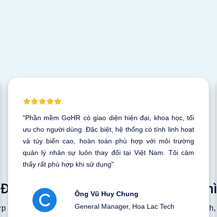
"Phần mềm GoHR có giao diện hiện đại, khoa học, tối
ưu cho người dùng. Đặc biệt, hệ thống có tính linh hoạt
và tùy biến cao, hoàn toàn phù hợp với môi trường
quản lý nhân sự luôn thay đổi tại Việt Nam. Tôi cảm
thấy rất phù hợp khi sử dụng"
Đầu tư thông minh, hiệu quả tức thì
Ông Vũ Huy Chung
General Manager, Hoa Lac Tech
p nhất với quy mô và mục tiêu chiến lược. Cam kết minh bạch, 