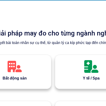
iải pháp may đo cho từng ngành ng
ết bài toán nhân sự cụ thể, từ quản lý ca kíp phức tạp đến chí
Bất động sản
Y tế / Spa