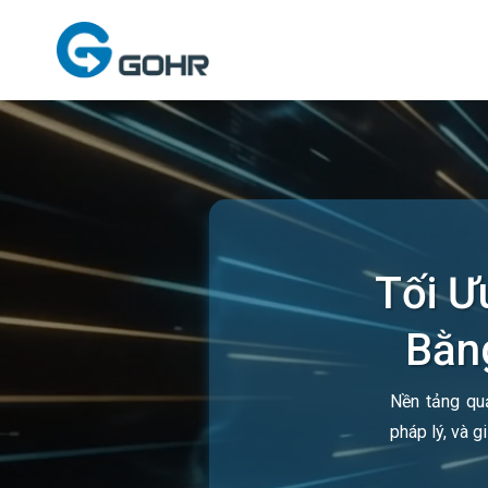
Tối Ư
Bằng
Nền tảng quả
pháp lý, và g