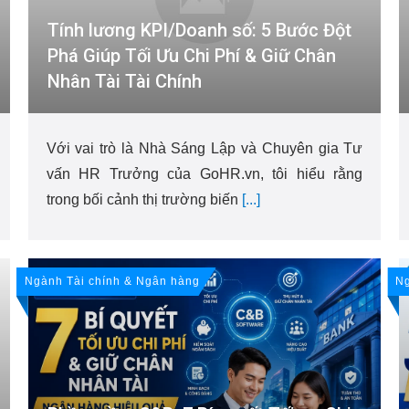
Tính lương KPI/Doanh số: 5 Bước Đột
Phá Giúp Tối Ưu Chi Phí & Giữ Chân
Nhân Tài Tài Chính
Với vai trò là Nhà Sáng Lập và Chuyên gia Tư
vấn HR Trưởng của GoHR.vn, tôi hiểu rằng
trong bối cảnh thị trường biến
[...]
Ngành Tài chính & Ngân hàng
Ng