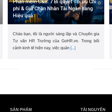
Phần mềm C&B: 7 Bí quyết Tối ưu Chi
phí & Giữ Chân Nhân Tài Ngân hàng
Hiệu quả
Chào bạn, tôi là người sáng lập và Chuyên gia
Tư vấn HR Trưởng của GoHR.vn. Trong bối
cảnh kinh tế hiện nay, việc quản
[...]
SẢN PHẨM
TÀI NGUYÊN