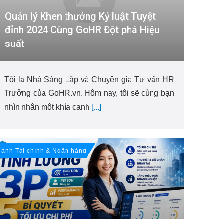
Quản lý Khen thưởng Kỷ luật Tuyệt
đỉnh 2024 Cùng GoHR Đột phá Hiệu
suất
Tôi là Nhà Sáng Lập và Chuyên gia Tư vấn HR
Trưởng của GoHR.vn. Hôm nay, tôi sẽ cùng bạn
nhìn nhận một khía cạnh
[...]
ành Tài chính & Ngân hàng