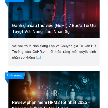
Đánh giá sau thử việc (GoHr) 7 Bước Tối Ưu
Tuyệt Vời: Nâng Tầm Nhân Sự
Với vai trò là Nhà Sáng Lập và Chuyên gia Tư vấn HR
Trưởng của GoHR.vn, tôi hiểu rằng mỗi quyết định
nhân sự không
[...]
Tính năng
Review phần mềm HRMS tốt nhất 2025 –