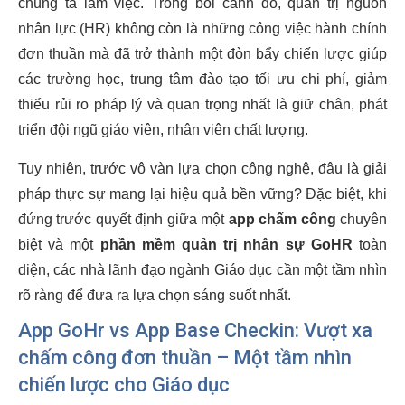
chúng ta làm việc. Trong bối cảnh đó, quản trị nguồn
nhân lực (HR) không còn là những công việc hành chính
đơn thuần mà đã trở thành một đòn bẩy chiến lược giúp
các trường học, trung tâm đào tạo tối ưu chi phí, giảm
thiểu rủi ro pháp lý và quan trọng nhất là giữ chân, phát
triển đội ngũ giáo viên, nhân viên chất lượng.
Tuy nhiên, trước vô vàn lựa chọn công nghệ, đâu là giải
pháp thực sự mang lại hiệu quả bền vững? Đặc biệt, khi
đứng trước quyết định giữa một
app chấm công
chuyên
biệt và một
phần mềm quản trị nhân sự GoHR
toàn
diện, các nhà lãnh đạo ngành Giáo dục cần một tầm nhìn
rõ ràng để đưa ra lựa chọn sáng suốt nhất.
App GoHr vs App Base Checkin: Vượt xa
chấm công đơn thuần – Một tầm nhìn
chiến lược cho Giáo dục