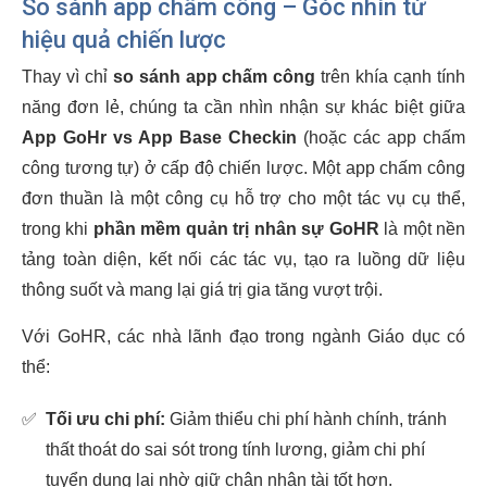
So sánh app chấm công – Góc nhìn từ
hiệu quả chiến lược
Thay vì chỉ
so sánh app chấm công
trên khía cạnh tính
năng đơn lẻ, chúng ta cần nhìn nhận sự khác biệt giữa
App GoHr vs App Base Checkin
(hoặc các app chấm
công tương tự) ở cấp độ chiến lược. Một app chấm công
đơn thuần là một công cụ hỗ trợ cho một tác vụ cụ thể,
trong khi
phần mềm quản trị nhân sự GoHR
là một nền
tảng toàn diện, kết nối các tác vụ, tạo ra luồng dữ liệu
thông suốt và mang lại giá trị gia tăng vượt trội.
Với GoHR, các nhà lãnh đạo trong ngành Giáo dục có
thể:
✅
Tối ưu chi phí:
Giảm thiểu chi phí hành chính, tránh
thất thoát do sai sót trong tính lương, giảm chi phí
tuyển dụng lại nhờ giữ chân nhân tài tốt hơn.