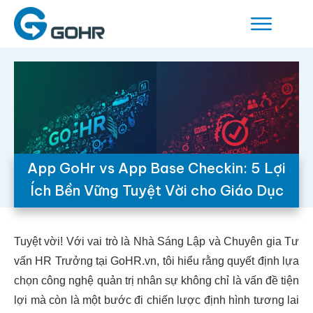
App GoHr vs App Base Checkin: 5 Lợi
Ích Bền Vững Tuyệt Vời cho Giáo Dục
Tuyệt vời! Với vai trò là Nhà Sáng Lập và Chuyên gia Tư
vấn HR Trưởng tại GoHR.vn, tôi hiểu rằng quyết định lựa
chọn công nghệ quản trị nhân sự không chỉ là vấn đề tiện
lợi mà còn là một bước đi chiến lược định hình tương lai