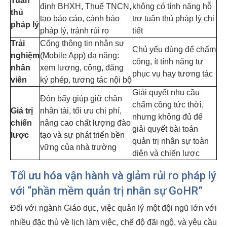
Tuân
định BHXH, Thuế TNCN,
không có tính năng hỗ
thủ
tạo báo cáo, cảnh báo
trợ tuân thủ pháp lý chi
pháp lý
pháp lý, tránh rủi ro
tiết
Trải
Cổng thông tin nhân sự
Chủ yếu dùng để chấm
nghiệm
(Mobile App) đa năng:
công, ít tính năng tự
nhân
xem lương, công, đăng
phục vụ hay tương tác
viên
ký phép, tương tác nội bộ
Giải quyết nhu cầu
Đòn bẩy giúp giữ chân
chấm công tức thời,
Giá trị
nhân tài, tối ưu chi phí,
nhưng không đủ để
chiến
nâng cao chất lượng đào
giải quyết bài toán
lược
tạo và sự phát triển bền
quản trị nhân sự toàn
vững của nhà trường
diện và chiến lược
Tối ưu hóa vận hành và giảm rủi ro pháp lý
với “phần mềm quản trị nhân sự GoHR”
Đối với ngành Giáo dục, việc quản lý một đội ngũ lớn với
nhiều đặc thù về lịch làm việc, chế độ đãi ngộ, và yêu cầu