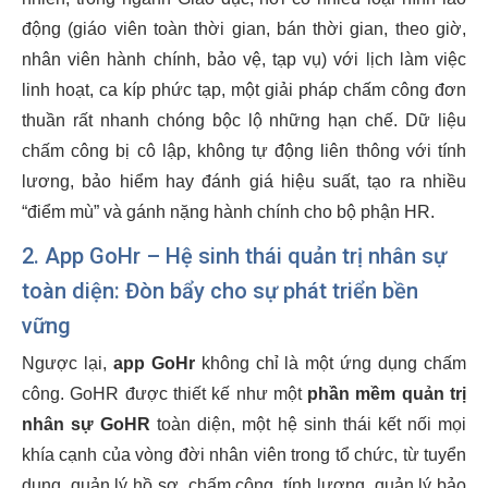
động (giáo viên toàn thời gian, bán thời gian, theo giờ,
nhân viên hành chính, bảo vệ, tạp vụ) với lịch làm việc
linh hoạt, ca kíp phức tạp, một giải pháp chấm công đơn
thuần rất nhanh chóng bộc lộ những hạn chế. Dữ liệu
chấm công bị cô lập, không tự động liên thông với tính
lương, bảo hiểm hay đánh giá hiệu suất, tạo ra nhiều
“điểm mù” và gánh nặng hành chính cho bộ phận HR.
2. App GoHr – Hệ sinh thái quản trị nhân sự
toàn diện: Đòn bẩy cho sự phát triển bền
vững
Ngược lại,
app GoHr
không chỉ là một ứng dụng chấm
công. GoHR được thiết kế như một
phần mềm quản trị
nhân sự GoHR
toàn diện, một hệ sinh thái kết nối mọi
khía cạnh của vòng đời nhân viên trong tổ chức, từ tuyển
dụng, quản lý hồ sơ, chấm công, tính lương, quản lý bảo