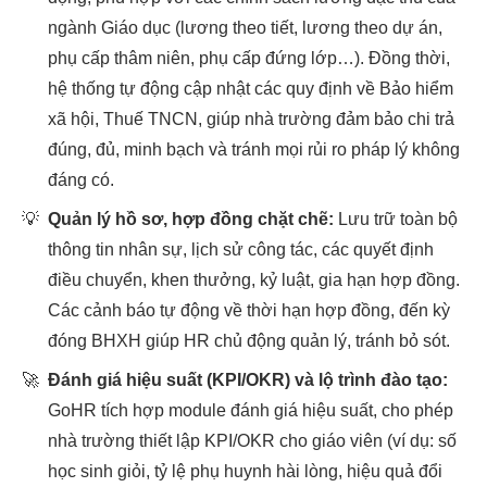
ngành Giáo dục (lương theo tiết, lương theo dự án,
phụ cấp thâm niên, phụ cấp đứng lớp…). Đồng thời,
hệ thống tự động cập nhật các quy định về Bảo hiểm
xã hội, Thuế TNCN, giúp nhà trường đảm bảo chi trả
đúng, đủ, minh bạch và tránh mọi rủi ro pháp lý không
đáng có.
💡
Quản lý hồ sơ, hợp đồng chặt chẽ:
Lưu trữ toàn bộ
thông tin nhân sự, lịch sử công tác, các quyết định
điều chuyển, khen thưởng, kỷ luật, gia hạn hợp đồng.
Các cảnh báo tự động về thời hạn hợp đồng, đến kỳ
đóng BHXH giúp HR chủ động quản lý, tránh bỏ sót.
🚀
Đánh giá hiệu suất (KPI/OKR) và lộ trình đào tạo:
GoHR tích hợp module đánh giá hiệu suất, cho phép
nhà trường thiết lập KPI/OKR cho giáo viên (ví dụ: số
học sinh giỏi, tỷ lệ phụ huynh hài lòng, hiệu quả đổi