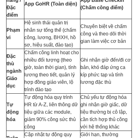
năng /
App Base Checkin
App GoHR (Toàn diện)
Đặc
(Chấm công điểm)
điểm
Hệ sinh thái quản trị
Chuyên biệt về chấm
Phạm
nhân sự tổng thể (chấm
công và theo dõi thời
vi
công, lương, BHXH, hồ
gian làm việc cơ bản
sơ, hiệu suất, đào tạo)
Chấm công linh hoạt cho
Đặc
nhiều đối tượng (theo
Ghi nhận giờ đến/đi cơ
thù
giờ, toàn thời gian), tính
bản, khó đáp ứng ca
ngành
lương theo tiết, quản lý
kíp phức tạp và tính
Giáo
hợp đồng giáo viên, lộ
lương đặc thù
dục
trình đào tạo
Tự động hóa quy trình
Chủ yếu tự động hóa
Tự
HR từ A-Z, liên thông dữ
ghi nhận giờ giấc, dữ
động
liệu giữa các module,
liệu thường bị cô lập,
hóa
giảm 90% công sức thủ
cần tích hợp thủ công
công
với hệ thống khác
Cập nhật tự động quy
Giới hạn, thường