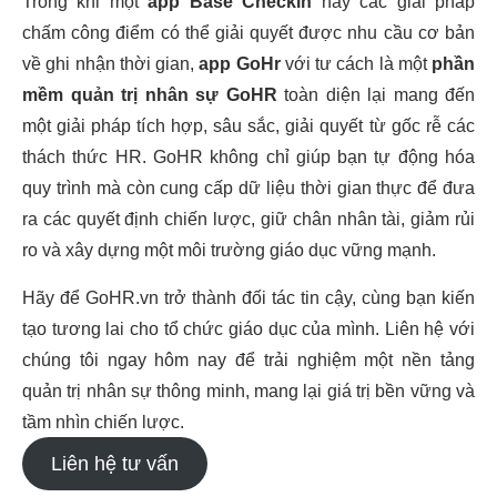
Trong khi một
app Base Checkin
hay các giải pháp
chấm công điểm có thể giải quyết được nhu cầu cơ bản
về ghi nhận thời gian,
app GoHr
với tư cách là một
phần
mềm quản trị nhân sự GoHR
toàn diện lại mang đến
một giải pháp tích hợp, sâu sắc, giải quyết từ gốc rễ các
thách thức HR. GoHR không chỉ giúp bạn tự động hóa
quy trình mà còn cung cấp dữ liệu thời gian thực để đưa
ra các quyết định chiến lược, giữ chân nhân tài, giảm rủi
ro và xây dựng một môi trường giáo dục vững mạnh.
Hãy để GoHR.vn trở thành đối tác tin cậy, cùng bạn kiến
tạo tương lai cho tổ chức giáo dục của mình. Liên hệ với
chúng tôi ngay hôm nay để trải nghiệm một nền tảng
quản trị nhân sự thông minh, mang lại giá trị bền vững và
tầm nhìn chiến lược.
Liên hệ tư vấn