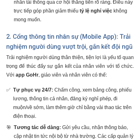
nhân tài thông qua cơ hội thăng tiến rõ ràng. Điều này
trực tiếp góp phần giảm thiểu
tỷ lệ nghỉ việc
không
mong muốn.
2. Cổng thông tin nhân sự (Mobile App): Trải
nghiệm người dùng vượt trội, gắn kết đội ngũ
Trải nghiệm người dùng thân thiện, tiện lợi là yếu tố quan
trọng để thúc đẩy sự gắn kết của nhân viên với tổ chức.
Với
app GoHr
, giáo viên và nhân viên có thể:
✅
Tự phục vụ 24/7:
Chấm công, xem bảng công, phiếu
lương, thông tin cá nhân, đăng ký nghỉ phép, đi
muộn/về sớm, làm thêm giờ chỉ bằng vài thao tác trên
điện thoại.
🎯
Tương tác dễ dàng:
Gửi yêu cầu, nhận thông báo,
cập nhật tin tức nội bộ từ nhà trường. Các cấp quản lý