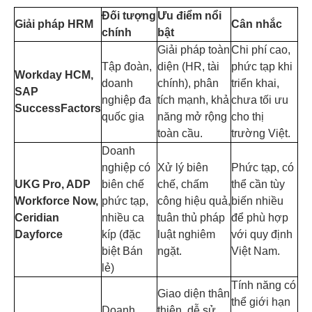
Đối tượng
Ưu điểm nổi
Giải pháp HRM
Cân nhắc
chính
bật
Giải pháp toàn
Chi phí cao,
Tập đoàn,
diện (HR, tài
phức tạp khi
Workday HCM,
doanh
chính), phân
triển khai,
SAP
nghiệp đa
tích mạnh, khả
chưa tối ưu
SuccessFactors
quốc gia
năng mở rộng
cho thị
toàn cầu.
trường Việt.
Doanh
nghiệp có
Xử lý biên
Phức tạp, có
UKG Pro, ADP
biên chế
chế, chấm
thể cần tùy
Workforce Now,
phức tạp,
công hiệu quả,
biến nhiều
Ceridian
nhiều ca
tuân thủ pháp
để phù hợp
Dayforce
kíp (đặc
luật nghiêm
với quy định
biệt Bán
ngặt.
Việt Nam.
lẻ)
Tính năng có
Giao diện thân
thể giới hạn
Doanh
thiện, dễ sử