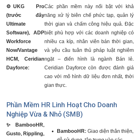
⚙️
UKG Pro
Các phần mềm này nổi bật với khả
(trước đây
năng xử lý biên chế phức tạp, quản lý
Ultimate
thời gian và chấm công hiệu quả. Đặc
Software), ADP
biệt phù hợp với các doanh nghiệp có
Workforce
nhiều ca kíp, nhân viên bán thời gian,
Now/Vantage
và yêu cầu tuân thủ pháp luật nghiêm
HCM, Ceridian
ngặt – điển hình là ngành Bán lẻ.
Dayforce:
Ceridian Dayforce còn được đánh giá
cao với mô hình dữ liệu đơn nhất, thời
gian thực.
Phần Mềm HR Linh Hoạt Cho Doanh
Nghiệp Vừa & Nhỏ (SMB)
✨
BambooHR,
BambooHR:
Giao diện thân thiện,
Gusto, Rippling,
dễ sử dụng, tập trung vào các