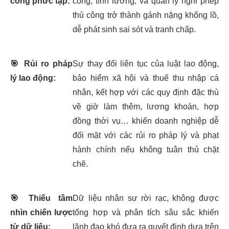
công phức tạp:
công, tính lương, và quản lý nghỉ phép
thủ công trở thành gánh nặng khổng lồ,
dễ phát sinh sai sót và tranh chấp.
🎯
Rủi ro pháp
Sự thay đổi liên tục của luật lao động,
lý lao động:
bảo hiểm xã hội và thuế thu nhập cá
nhân, kết hợp với các quy định đặc thù
về giờ làm thêm, lương khoán, hợp
đồng thời vụ… khiến doanh nghiệp dễ
đối mặt với các rủi ro pháp lý và phạt
hành chính nếu không tuân thủ chặt
chẽ.
🎯
Thiếu tầm
Dữ liệu nhân sự rời rạc, không được
nhìn chiến lược
tổng hợp và phân tích sâu sắc khiến
từ dữ liệu:
lãnh đạo khó đưa ra quyết định dựa trên