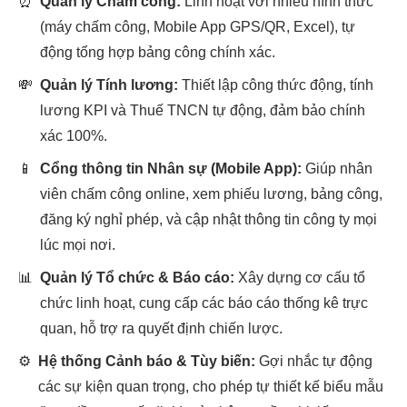
⏰
Quản lý Chấm công:
Linh hoạt với nhiều hình thức
(máy chấm công, Mobile App GPS/QR, Excel), tự
động tổng hợp bảng công chính xác.
💸
Quản lý Tính lương:
Thiết lập công thức động, tính
lương KPI và Thuế TNCN tự động, đảm bảo chính
xác 100%.
📱
Cổng thông tin Nhân sự (Mobile App):
Giúp nhân
viên chấm công online, xem phiếu lương, bảng công,
đăng ký nghỉ phép, và cập nhật thông tin công ty mọi
lúc mọi nơi.
📊
Quản lý Tổ chức & Báo cáo:
Xây dựng cơ cấu tổ
chức linh hoạt, cung cấp các báo cáo thống kê trực
quan, hỗ trợ ra quyết định chiến lược.
⚙️
Hệ thống Cảnh báo & Tùy biến:
Gợi nhắc tự động
các sự kiện quan trọng, cho phép tự thiết kế biểu mẫu