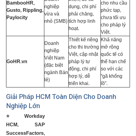
BambooHR,
cho nhu cầu
nghiệp
dụng, chi phí
Gusto, Rippling,
phức tạp,
vừa và
phải chăng,
Paylocity
chưa tối ưu
nhỏ (SMB)
tích hợp linh
cho pháp lý
hoạt.
Việt.
Thiết kế riêng
Khả năng
Doanh
cho thị trường
mở rộng
nghiệp
Việt, cập nhật
quốc tế có
Việt Nam
GoHR.vn
pháp lý tự
thể hạn chế
(đặc biệt
động, chi phí
so với các
ngành Bán
hợp lý, dễ
“gã khổng
lẻ)
triển khai.
lồ”.
Giải Pháp HCM Toàn Diện Cho Doanh
Nghiệp Lớn
⭐
Workday
HCM, SAP
SuccessFactors,