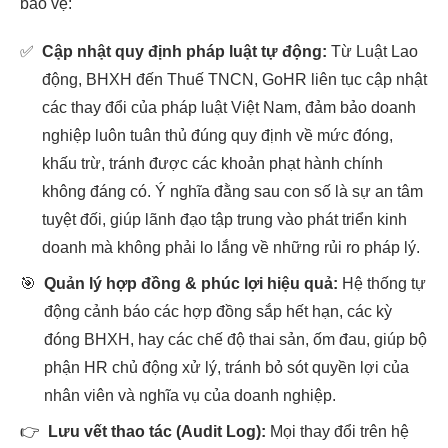
bảo vệ:
✅
Cập nhật quy định pháp luật tự động:
Từ Luật Lao
động, BHXH đến Thuế TNCN, GoHR liên tục cập nhật
các thay đổi của pháp luật Việt Nam, đảm bảo doanh
nghiệp luôn tuân thủ đúng quy định về mức đóng,
khấu trừ, tránh được các khoản phạt hành chính
không đáng có. Ý nghĩa đằng sau con số là sự an tâm
tuyệt đối, giúp lãnh đạo tập trung vào phát triển kinh
doanh mà không phải lo lắng về những rủi ro pháp lý.
🎯
Quản lý hợp đồng & phúc lợi hiệu quả:
Hệ thống tự
động cảnh báo các hợp đồng sắp hết hạn, các kỳ
đóng BHXH, hay các chế độ thai sản, ốm đau, giúp bộ
phận HR chủ động xử lý, tránh bỏ sót quyền lợi của
nhân viên và nghĩa vụ của doanh nghiệp.
👉
Lưu vết thao tác (Audit Log):
Mọi thay đổi trên hệ