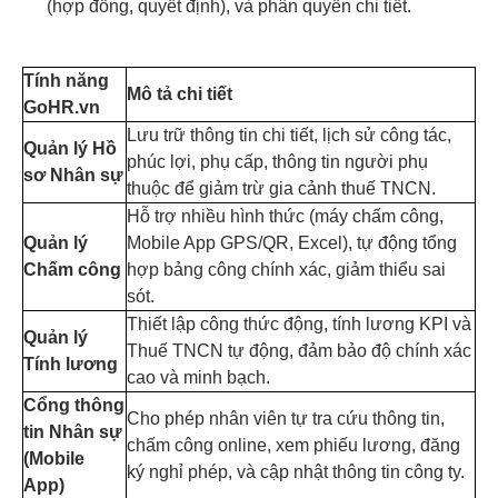
(hợp đồng, quyết định), và phân quyền chi tiết.
Tính năng
Mô tả chi tiết
GoHR.vn
Lưu trữ thông tin chi tiết, lịch sử công tác,
Quản lý Hồ
phúc lợi, phụ cấp, thông tin người phụ
sơ Nhân sự
thuộc để giảm trừ gia cảnh thuế TNCN.
Hỗ trợ nhiều hình thức (máy chấm công,
Quản lý
Mobile App GPS/QR, Excel), tự động tổng
Chấm công
hợp bảng công chính xác, giảm thiểu sai
sót.
Thiết lập công thức động, tính lương KPI và
Quản lý
Thuế TNCN tự động, đảm bảo độ chính xác
Tính lương
cao và minh bạch.
Cổng thông
Cho phép nhân viên tự tra cứu thông tin,
tin Nhân sự
chấm công online, xem phiếu lương, đăng
(Mobile
ký nghỉ phép, và cập nhật thông tin công ty.
App)