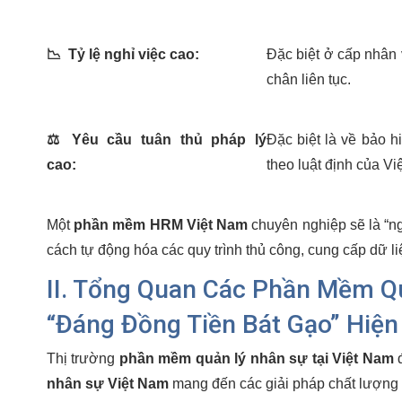
📉
Tỷ lệ nghỉ việc cao:
Đặc biệt ở cấp nhân v
chân liên tục.
⚖️
Yêu cầu tuân thủ pháp lý
Đặc biệt là về bảo h
cao:
theo luật định của Vi
Một
phần mềm HRM Việt Nam
chuyên nghiệp sẽ là “ng
cách tự động hóa các quy trình thủ công, cung cấp dữ li
II. Tổng Quan Các Phần Mềm Q
“Đáng Đồng Tiền Bát Gạo” Hiện
Thị trường
phần mềm quản lý nhân sự tại Việt Nam
đ
nhân sự Việt Nam
mang đến các giải pháp chất lượng c