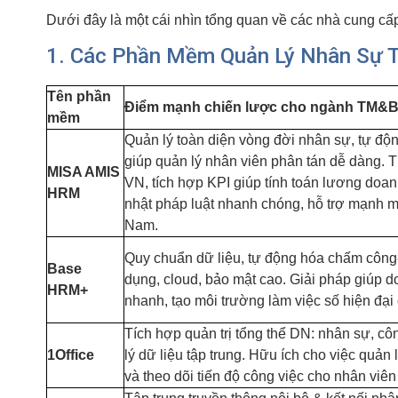
Dưới đây là một cái nhìn tổng quan về các nhà cung cấp 
1. Các Phần Mềm Quản Lý Nhân Sự T
Tên phần
Điểm mạnh chiến lược cho ngành TM&
mềm
Quản lý toàn diện vòng đời nhân sự, tự độ
giúp quản lý nhân viên phân tán dễ dàng. 
MISA AMIS
VN, tích hợp KPI giúp tính toán lương doan
HRM
nhật pháp luật nhanh chóng, hỗ trợ mạnh 
Nam.
Quy chuẩn dữ liệu, tự động hóa chấm công-
Base
dụng, cloud, bảo mật cao. Giải pháp giúp 
HRM+
nhanh, tạo môi trường làm việc số hiện đại
Tích hợp quản trị tổng thể DN: nhân sự, côn
1Office
lý dữ liệu tập trung. Hữu ích cho việc quản 
và theo dõi tiến độ công việc cho nhân viên