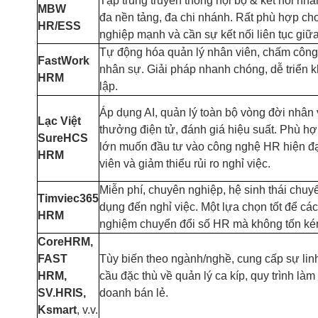
Tập trung truyền thông nội bộ & kết nối nhân
MBW
đa nền tảng, đa chi nhánh. Rất phù hợp ch
HR/ESS
nghiệp mạnh và cần sự kết nối liên tục giữ
Tự động hóa quản lý nhân viên, chấm công, 
FastWork
nhân sự. Giải pháp nhanh chóng, dễ triển k
HRM
lập.
Áp dụng AI, quản lý toàn bộ vòng đời nhân 
Lạc Việt
thưởng điện tử, đánh giá hiệu suất. Phù h
SureHCS
lớn muốn đầu tư vào công nghệ HR hiện đạ
HRM
viên và giảm thiểu rủi ro nghỉ việc.
Miễn phí, chuyên nghiệp, hệ sinh thái chuyể
Timviec365
dụng đến nghỉ việc. Một lựa chọn tốt để c
HRM
nghiệm chuyển đổi số HR mà không tốn kém
CoreHRM,
FAST
Tùy biến theo ngành/nghề, cung cấp sự lin
HRM,
cầu đặc thù về quản lý ca kíp, quy trình làm
SV.HRIS,
doanh bán lẻ.
Ksmart
, v.v.