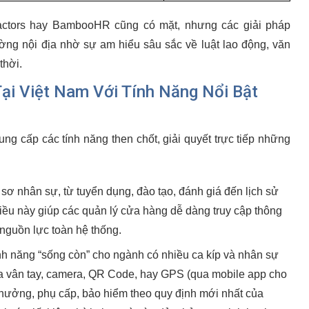
tors hay BambooHR cũng có mặt, nhưng các giải pháp
ường nội địa nhờ sự am hiểu sâu sắc về luật lao động, văn
thời.
ại Việt Nam Với Tính Năng Nổi Bật
ung cấp các tính năng then chốt, giải quyết trực tiếp những
sơ nhân sự, từ tuyển dụng, đào tạo, đánh giá đến lịch sử
Điều này giúp các quản lý cửa hàng dễ dàng truy cập thông
 nguồn lực toàn hệ thống.
nh năng “sống còn” cho ngành có nhiều ca kíp và nhân sự
ua vân tay, camera, QR Code, hay GPS (qua mobile app cho
 thưởng, phụ cấp, bảo hiểm theo quy định mới nhất của