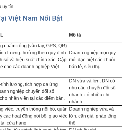
uy tín:
ại Việt Nam Nổi Bật
BL
Mô tả
ng chấm công (vân tay, GPS, QR)
Tính lương-thưởng theo quy định
Doanh nghiệp mọi quy
h số và hiệu suất chính xác. Cập
mô, đặc biệt các chuỗi
mẽ cho các doanh nghiệp Việt
bán lẻ, siêu thị.
DN vừa và lớn, DN có
tính lương, tích hợp đa ứng
nhu cầu chuyển đổi số
doanh nghiệp chuyển đổi số
nhanh, có nhiều chi
 cho nhân viên tại các điểm bán.
nhánh.
g việc, truyền thông nội bộ, quản
Doanh nghiệp vừa và
lý các hoạt động nội bộ, giao việc
lớn, cần giải pháp tổng
 tại cửa hàng.
thể.