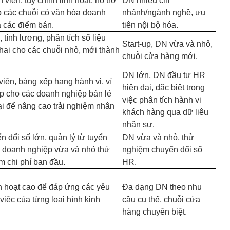
 viên, tùy chỉnh linh hoạt, hỗ trợ
DN nhiều chi
o các chuỗi có văn hóa doanh
nhánh/ngành nghề, ưu
a các điểm bán.
tiên nội bộ hóa.
tính lương, phân tích số liệu
Start-up, DN vừa và nhỏ,
hai cho các chuỗi nhỏ, mới thành
chuỗi cửa hàng mới.
DN lớn, DN đầu tư HR
viên, bảng xếp hạng hành vi, ví
hiện đại, đặc biệt trong
ợp cho các doanh nghiệp bán lẻ
việc phân tích hành vi
i để nâng cao trải nghiệm nhân
khách hàng qua dữ liệu
nhân sự.
n đổi số lớn, quản lý từ tuyển
DN vừa và nhỏ, thử
ác doanh nghiệp vừa và nhỏ thử
nghiệm chuyển đổi số
 chi phí ban đầu.
HR.
h hoạt cao để đáp ứng các yêu
Đa dạng DN theo nhu
 việc của từng loại hình kinh
cầu cụ thể, chuỗi cửa
hàng chuyên biệt.