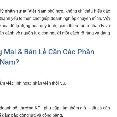
ý nhân sự tại Việt Nam
phù hợp, không chỉ thấu hiểu đặc
ở thành yếu tố then chốt giúp doanh nghiệp chuyển mình. Với
khóa để tự động hóa quy trình, giảm thiểu rủi ro pháp lý và
toàn cảnh về nguồn lực con người một cách rõ ràng và đáng
g Mại & Bán Lẻ Cần Các Phần
t Nam?
m việc linh hoạt, nhân viên thời vụ.
oanh số, thưởng KPI, phụ cấp, làm thêm giờ – tất cả cần
để đảm bảo động lực và công bằng.