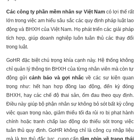
Các công ty phần mềm nhân sự Việt Nam
có lợi thế rất
lớn trong việc am hiểu sâu sắc các quy định pháp luật lao
động và BHXH của Việt Nam. Họ phát triển các giải pháp
tích hợp, giúp doanh nghiệp luôn tuân thủ các thay đổi
trong luật.
GoHR đặc biệt chú trọng khía cạnh này. Hệ thống không
chỉ quản lý thông tin BHXH của từng nhân viên mà còn tự
động gửi
cảnh báo và gợi nhắc
về các sự kiện quan
trọng như: hết hạn hợp đồng lao động, đến kỳ đóng
BHXH, hay các chế độ thai sản, ốm đau theo quy định.
Điều này giúp bộ phận nhân sự không bỏ sót bất kỳ công
việc quan trọng nào, giảm thiểu tối đa rủi ro bị phạt hành
chính hoặc tranh chấp lao động do thiếu sót trong việc
tuân thủ quy định. GoHR không chỉ là công cụ nhập liệu
mà là trợ thủ đắc lực, cung cấp
tầm nhìn về trạng thái