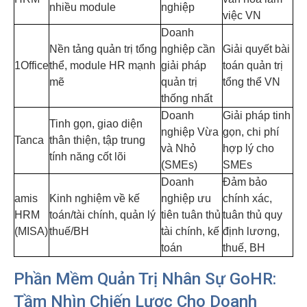
nhiều module
nghiệp
việc VN
Doanh
Nền tảng quản trị tổng
nghiệp cần
Giải quyết bài
1Office
thể, module HR mạnh
giải pháp
toán quản trị
mẽ
quản trị
tổng thể VN
thống nhất
Doanh
Giải pháp tinh
Tinh gọn, giao diện
nghiệp Vừa
gọn, chi phí
Tanca
thân thiện, tập trung
và Nhỏ
hợp lý cho
tính năng cốt lõi
(SMEs)
SMEs
Doanh
Đảm bảo
amis
Kinh nghiệm về kế
nghiệp ưu
chính xác,
HRM
toán/tài chính, quản lý
tiên tuân thủ
tuân thủ quy
(MISA)
thuế/BH
tài chính, kế
định lương,
toán
thuế, BH
Phần Mềm Quản Trị Nhân Sự GoHR
:
Tầm Nhìn Chiến Lược Cho Doanh