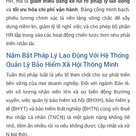
HR, mà là
giảm thiểu đáng kể rủi ro pháp lý lao động
và
tối ưu hóa chi phí vận hành
. Bảng công minh bạch,
phiếu lương chính xác là nền tảng vững chắc để xây
dựng niềm tin, giảm tỷ lệ nghỉ việc và cho phép bộ phận
HR tập trung vào các hoạt động chiến lược hơn như phát
triển nhân tài.
Nắm Bắt Pháp Lý Lao Động Với Hệ Thống
Quản Lý Bảo Hiểm Xã Hội Thông Minh
Tuân thủ pháp luật là yếu tố then chốt cho sự phát triển
bền vững của mọi doanh nghiệp. Đối với ngành Bán lẻ,
với số lượng nhân viên lớn và sự biến động thường
xuyên, việc quản lý bảo hiểm xã hội (BHXH), bảo hiểm y
tế (BHYT) và bảo hiểm thất nghiệp (BHTN) cùng với thuế
thu nhập cá nhân (TNCN) là một gánh nặng không hề
nhỏ, tiềm ẩn nhiều rủi ro nếu không được cập nhật và xử
lý kịp thời.