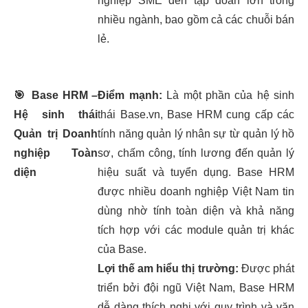
nghiệp SME đến tập đoàn lớn trong
nhiều ngành, bao gồm cả các chuỗi bán
lẻ.
🎯
Base HRM –
Điểm mạnh:
Là một phần của hệ sinh
Hệ sinh thái
thái Base.vn, Base HRM cung cấp các
Quản trị Doanh
tính năng quản lý nhân sự từ quản lý hồ
nghiệp Toàn
sơ, chấm công, tính lương đến quản lý
diện
hiệu suất và tuyển dụng. Base HRM
được nhiều doanh nghiệp Việt Nam tin
dùng nhờ tính toàn diện và khả năng
tích hợp với các module quản trị khác
của Base.
Lợi thế am hiểu thị trường:
Được phát
triển bởi đội ngũ Việt Nam, Base HRM
dễ dàng thích nghi với quy trình và văn