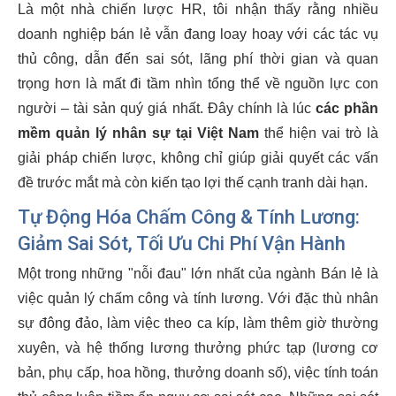
Là một nhà chiến lược HR, tôi nhận thấy rằng nhiều
doanh nghiệp bán lẻ vẫn đang loay hoay với các tác vụ
thủ công, dẫn đến sai sót, lãng phí thời gian và quan
trọng hơn là mất đi tầm nhìn tổng thể về nguồn lực con
người – tài sản quý giá nhất. Đây chính là lúc
các phần
mềm quản lý nhân sự tại Việt Nam
thể hiện vai trò là
giải pháp chiến lược, không chỉ giúp giải quyết các vấn
đề trước mắt mà còn kiến tạo lợi thế cạnh tranh dài hạn.
Tự Động Hóa Chấm Công & Tính Lương:
Giảm Sai Sót, Tối Ưu Chi Phí Vận Hành
Một trong những "nỗi đau" lớn nhất của ngành Bán lẻ là
việc quản lý chấm công và tính lương. Với đặc thù nhân
sự đông đảo, làm việc theo ca kíp, làm thêm giờ thường
xuyên, và hệ thống lương thưởng phức tạp (lương cơ
bản, phụ cấp, hoa hồng, thưởng doanh số), việc tính toán