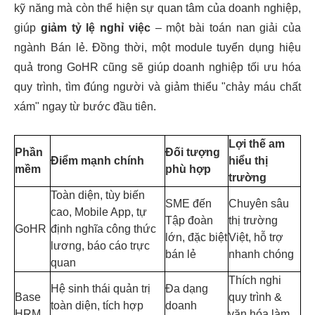
kỹ năng mà còn thể hiện sự quan tâm của doanh nghiệp,
giúp
giảm tỷ lệ nghỉ việc
– một bài toán nan giải của
ngành Bán lẻ. Đồng thời, một module tuyển dụng hiệu
quả trong GoHR cũng sẽ giúp doanh nghiệp tối ưu hóa
quy trình, tìm đúng người và giảm thiểu "chảy máu chất
xám" ngay từ bước đầu tiên.
Lợi thế am
Phần
Đối tượng
Điểm mạnh chính
hiểu thị
mềm
phù hợp
trường
Toàn diện, tùy biến
SME đến
Chuyên sâu
cao, Mobile App, tự
Tập đoàn
thị trường
GoHR
định nghĩa công thức
lớn, đặc biệt
Việt, hỗ trợ
lương, báo cáo trực
bán lẻ
nhanh chóng
quan
Thích nghi
Hệ sinh thái quản trị
Đa dạng
Base
quy trình &
toàn diện, tích hợp
doanh
HRM
văn hóa làm