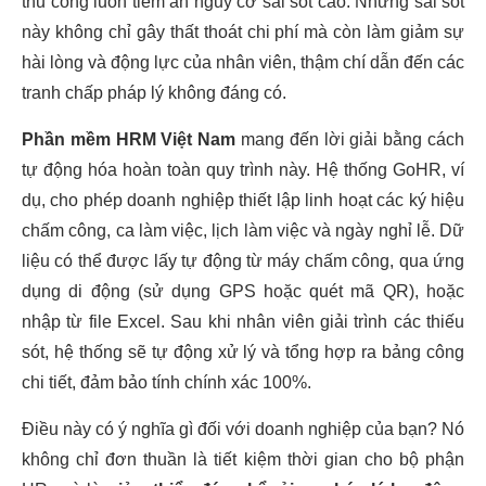
thủ công luôn tiềm ẩn nguy cơ sai sót cao. Những sai sót
này không chỉ gây thất thoát chi phí mà còn làm giảm sự
hài lòng và động lực của nhân viên, thậm chí dẫn đến các
tranh chấp pháp lý không đáng có.
Phần mềm HRM Việt Nam
mang đến lời giải bằng cách
tự động hóa hoàn toàn quy trình này. Hệ thống GoHR, ví
dụ, cho phép doanh nghiệp thiết lập linh hoạt các ký hiệu
chấm công, ca làm việc, lịch làm việc và ngày nghỉ lễ. Dữ
liệu có thể được lấy tự động từ máy chấm công, qua ứng
dụng di động (sử dụng GPS hoặc quét mã QR), hoặc
nhập từ file Excel. Sau khi nhân viên giải trình các thiếu
sót, hệ thống sẽ tự động xử lý và tổng hợp ra bảng công
chi tiết, đảm bảo tính chính xác 100%.
Điều này có ý nghĩa gì đối với doanh nghiệp của bạn? Nó
không chỉ đơn thuần là tiết kiệm thời gian cho bộ phận