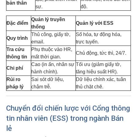
bản thân
sự.
độ.
Quản lý truyền
Đặc điểm
Quản lý với ESS
thống
Thủ công, giấy tờ,
Số hóa, tự động hóa,
Quy trình
email.
trực tuyến.
Tra cứu
Phụ thuộc vào HR,
Chủ động, tức thì, 24/7.
thông tin
mất thời gian.
Cao (in ấn, nhân sự
Tối ưu (giảm giấy tờ,
Chi phí
hành chính).
tăng hiệu suất HR).
Rủi ro
Sai sót dữ liệu,
Dữ liệu chính xác, tuân
pháp lý
chậm trễ.
thủ chặt chẽ.
Chuyển đổi chiến lược với Cổng thông
tin nhân viên (ESS) trong ngành Bán
lẻ