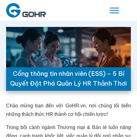
Cổng thông tin nhân viên (ESS) – 5 Bí
Quyết Đột Phá Quản Lý HR Thảnh Thơi
Chào mừng bạn đến với GoHR.vn, nơi chúng tôi biến
những thách thức HR thành cơ hội chiến lược!
Trong bối cảnh ngành Thương mại & Bán lẻ luôn năng
động, cạnh tranh khốc liệt, việc quản lý đội ngũ nhân sự