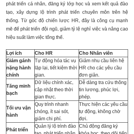
phát triển cá nhân, đăng ký lớp học và xem kết quả đào
tạo, xây dựng lộ trình phát triển chuyên môn trên hệ
thống. Từ góc độ chiến lược HR, đây là công cụ mạnh
mẽ để phát triển đội ngũ, giảm tỷ lệ nghỉ việc và nâng cao
hiệu suất làm việc tổng thể.
Lợi ích
Cho HR
Cho Nhân viên
Giảm gánh
Tự động hóa tác vụ
Giảm nhu cầu liên hệ
nặng hành
lặp lại, tiết kiệm thời
HR cho các yêu cầu
chính
gian.
đơn giản.
Dữ liệu chính xác,
Dễ dàng tra cứu thông
Tăng minh
cập nhật theo thời
tin lương, phúc lợi,
bạch
gian thực.
phép.
Quy trình nhanh
Thực hiện các yêu cầu
Tối ưu vận
chóng, ít sai sót,
tự động, không chờ
hành
giảm chi phí.
đợi.
Quản lý lộ trình đào
Chủ động đăng ký
Phát triển
tạo, phát triển nhân
khóa học, theo dõi tiến