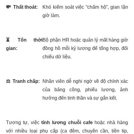
💸
Thất thoát:
Khó kiểm soát việc “chấm hộ”, gian lận
giờ làm.
⏳
Tốn thời
Bộ phận HR hoặc quản lý mất hàng giờ
gian:
đồng hồ mỗi kỳ lương để tổng hợp, đối
chiếu dữ liệu.
⚖️
Tranh chấp:
Nhân viên dễ nghi ngờ về độ chính xác
của bảng công, phiếu lương, ảnh
hưởng đến tinh thần và sự gắn kết.
Tương tự, việc
tính lương chuỗi cafe
hoặc nhà hàng
với nhiều loại phụ cấp (ca đêm, chuyên cần, tiền tip,