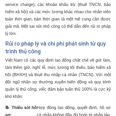
service charge), các khoản khấu trừ (thuế TNCN, bảo
hiểm xã hội) và các mức lương khác nhau cho nhân viên
toàn thời gian, bán thời gian là một mê cung cần được
giải mã. Một sai sót nhỏ cũng có thể dẫn đến rủi ro pháp
lý lớn.
Rủi ro pháp lý và chi phí phát sinh từ quy
trình thủ công
Việt Nam có các quy định lao động chặt chẽ về giờ làm,
làm thêm giờ, nghỉ lễ, mức lương tối thiểu, bảo hiểm xã
hội (BHXH) và thuế thu nhập cá nhân (TNCN). Với một
đội ngũ nhân sự thường xuyên biến động và quy trình
quản lý thủ công, việc đảm bảo tuân thủ 100% là cực kỳ
khó khăn.
📝
Thiếu sót hồ
Hợp đồng lao động, quyết định, hồ sơ
sơ:
cá nhân không đầy đủ hoặc bị phân tán,