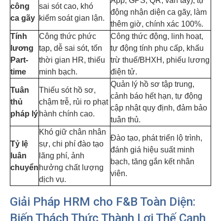
App, GPS, QR, vân tay), tự
công
sai sót cao, khó
động nhận diện ca gãy, làm
ca gãy
kiểm soát gian lận.
thêm giờ, chính xác 100%.
Tính
Công thức phức
Công thức động, linh hoạt,
lương
tạp, dễ sai sót, tốn
tự động tính phụ cấp, khấu
Part-
thời gian HR, thiếu
trừ thuế/BHXH, phiếu lương
time
minh bạch.
điện tử.
Quản lý hồ sơ tập trung,
Tuân
Thiếu sót hồ sơ,
cảnh báo hết hạn, tự động
thủ
chậm trễ, rủi ro phạt
cập nhật quy định, đảm bảo
pháp lý
hành chính cao.
tuân thủ.
Khó giữ chân nhân
Đào tạo, phát triển lộ trình,
Tỷ lệ
sự, chi phí đào tạo
đánh giá hiệu suất minh
luân
lãng phí, ảnh
bạch, tăng gắn kết nhân
chuyển
hưởng chất lượng
viên.
dịch vụ.
Giải Pháp HRM cho F&B Toàn Diện:
Biến Thách Thức Thành Lợi Thế Cạnh