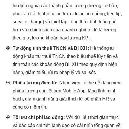
tự định nghĩa các thành phần lương (lương cơ bản,
phụ cấp trách nhiệm, ăn trưa, đi lại, hoa hồng, tiền tip,
service charge) và thiết lập công thức tính toán phù
hợp với chính sách của doanh nghiệp, dù là lương
theo giờ, lương khoán hay lương KPI.
🎯
Tự động tính thuế TNCN và BHXH:
Hệ thống tự
động khấu trừ thuế TNCN theo biểu thuế lũy tiến và
tính toán các khoản đóng BHXH theo quy định hiện
hành, giảm thiểu rủi ro pháp lý và sai sót.
🎯
Phiếu lương điện tử:
Nhân viên có thể dễ dàng xem
phiếu lương chi tiết trên Mobile App, tăng tính minh
bạch, giảm gánh nặng giải thích từ bộ phận HR và
củng cố niềm tin.
🎯
Tối ưu chi phí lao động:
Với dữ liệu thời gian thực
và báo cáo chi tiết, lãnh đạo có cái nhìn tổng quan về