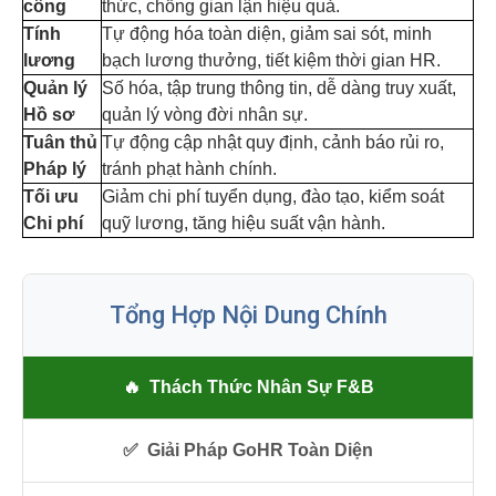
công
thức, chống gian lận hiệu quả.
Tính
Tự động hóa toàn diện, giảm sai sót, minh
lương
bạch lương thưởng, tiết kiệm thời gian HR.
Quản lý
Số hóa, tập trung thông tin, dễ dàng truy xuất,
Hồ sơ
quản lý vòng đời nhân sự.
Tuân thủ
Tự động cập nhật quy định, cảnh báo rủi ro,
Pháp lý
tránh phạt hành chính.
Tối ưu
Giảm chi phí tuyển dụng, đào tạo, kiểm soát
Chi phí
quỹ lương, tăng hiệu suất vận hành.
Tổng Hợp Nội Dung Chính
🔥
Thách Thức Nhân Sự F&B
✅
Giải Pháp GoHR Toàn Diện