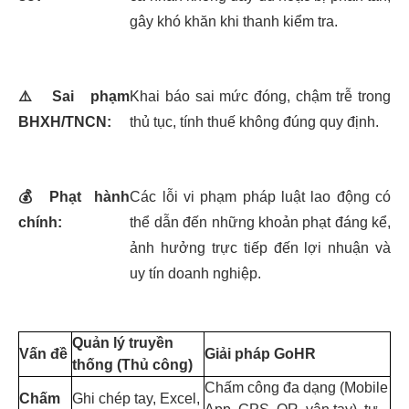
gây khó khăn khi thanh kiểm tra.
⚠️
Sai phạm
Khai báo sai mức đóng, chậm trễ trong
BHXH/TNCN:
thủ tục, tính thuế không đúng quy định.
💰
Phạt hành
Các lỗi vi phạm pháp luật lao động có
chính:
thể dẫn đến những khoản phạt đáng kể,
ảnh hưởng trực tiếp đến lợi nhuận và
uy tín doanh nghiệp.
Quản lý truyền
Vấn đề
Giải pháp GoHR
thống (Thủ công)
Chấm công đa dạng (Mobile
Chấm
Ghi chép tay, Excel,