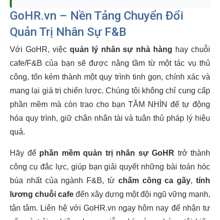
GoHR.vn – Nền Tảng Chuyển Đổi
Quản Trị Nhân Sự F&B
Với GoHR, việc
quản lý nhân sự nhà hàng
hay chuỗi
cafe/F&B của bạn sẽ được nâng tầm từ một tác vụ thủ
công, tốn kém thành một quy trình tinh gọn, chính xác và
mang lại giá trị chiến lược. Chúng tôi không chỉ cung cấp
phần mềm mà còn trao cho bạn TẦM NHÌN để tự động
hóa quy trình, giữ chân nhân tài và tuân thủ pháp lý hiệu
quả.
Hãy để
phần mềm quản trị nhân sự GoHR
trở thành
công cụ đắc lực, giúp bạn giải quyết những bài toán hóc
búa nhất của ngành F&B, từ
chấm công ca gãy
,
tính
lương chuỗi cafe
đến xây dựng một đội ngũ vững mạnh,
tận tâm. Liên hệ với GoHR.vn ngay hôm nay để nhận tư