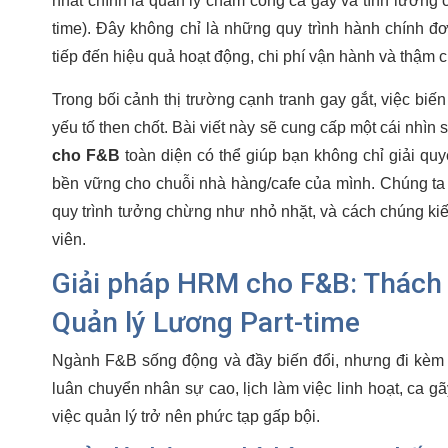
nhất chính là quản lý chấm công ca gãy và tính lương c
time). Đây không chỉ là những quy trình hành chính đơ
tiếp đến hiệu quả hoạt động, chi phí vận hành và thậm c
Trong bối cảnh thị trường cạnh tranh gay gắt, việc biến
yếu tố then chốt. Bài viết này sẽ cung cấp một cái nhìn
cho F&B
toàn diện có thể giúp bạn không chỉ giải quy
bền vững cho chuỗi nhà hàng/cafe của mình. Chúng t
quy trình tưởng chừng như nhỏ nhặt, và cách chúng kiế
viên.
Giải pháp HRM cho F&B: Thách
Quản lý Lương Part-time
Ngành F&B sống động và đầy biến đổi, nhưng đi kèm 
luân chuyển nhân sự cao, lịch làm việc linh hoạt, ca g
việc quản lý trở nên phức tạp gấp bội.