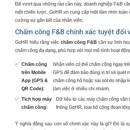
Để vượt qua những rào cản này, doanh nghiệp F&B c
một chiến lược. GoHR.vn cung cấp một tầm nhìn toàn di
cường sự gắn kết của nhân viên.
Chấm công F&B chính xác tuyệt đối 
GoHR hiểu rằng việc
chấm công F&B
cần sự linh hoạ
chấm công đa dạng, phù hợp với mọi mô hình hoạt độn
✅
Chấm công
Nhân viên có thể chấm công ngay trên
trên Mobile
GPS để đảm bảo đúng vị trí và quét m
App (GPS &
chấm công hộ hoặc sai sót do nhập li
QR Code):
làm việc ở nhiều chi nhánh.
✅
Tích hợp máy
Dữ liệu từ các máy chấm công vân t
chấm công:
thống GoHR, loại bỏ công đoạn tổng
Ý nghĩa đằng sau con số chính xác này là gì? Đó là sự