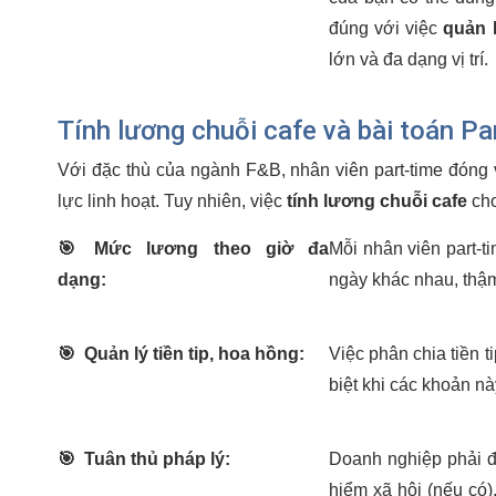
đúng với việc
quản 
lớn và đa dạng vị trí.
Tính lương chuỗi cafe và bài toán Par
Với đặc thù của ngành F&B, nhân viên part-time đóng 
lực linh hoạt. Tuy nhiên, việc
tính lương chuỗi cafe
cho
🎯
Mức lương theo giờ đa
Mỗi nhân viên part-t
dạng:
ngày khác nhau, thậm
🎯
Quản lý tiền tip, hoa hồng:
Việc phân chia tiền 
biệt khi các khoản n
🎯
Tuân thủ pháp lý:
Doanh nghiệp phải đ
hiểm xã hội (nếu có)