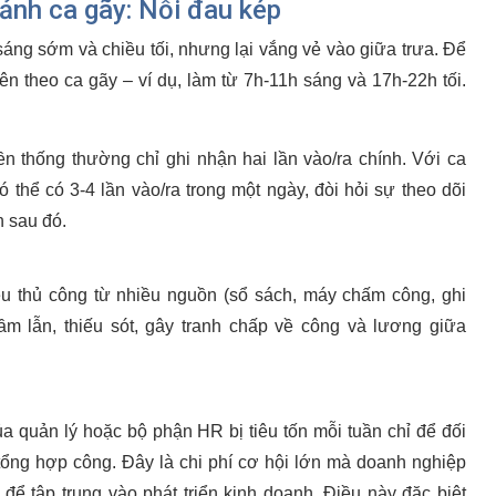
cảnh ca gãy: Nỗi đau kép
áng sớm và chiều tối, nhưng lại vắng vẻ vào giữa trưa. Để
ên theo ca gãy – ví dụ, làm từ 7h-11h sáng và 17h-22h tối.
n thống thường chỉ ghi nhận hai lần vào/ra chính. Với ca
ó thể có 3-4 lần vào/ra trong một ngày, đòi hỏi sự theo dõi
h sau đó.
ệu thủ công từ nhiều nguồn (sổ sách, máy chấm công, ghi
m lẫn, thiếu sót, gây tranh chấp về công và lương giữa
.
 quản lý hoặc bộ phận HR bị tiêu tốn mỗi tuần chỉ để đối
tổng hợp công. Đây là chi phí cơ hội lớn mà doanh nghiệp
để tập trung vào phát triển kinh doanh. Điều này đặc biệt