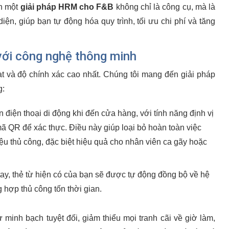
ần một
giải pháp HRM cho F&B
không chỉ là công cụ, mà là
ện, giúp bạn tự động hóa quy trình, tối ưu chi phí và tăng
với công nghệ thông minh
t và độ chính xác cao nhất. Chúng tôi mang đến giải pháp
g:
 điện thoại di động khi đến cửa hàng, với tính năng định vị
ã QR để xác thực. Điều này giúp loại bỏ hoàn toàn việc
ệu thủ công, đặc biệt hiệu quả cho nhân viên ca gãy hoặc
ay, thẻ từ hiện có của bạn sẽ được tự động đồng bộ về hệ
 hợp thủ công tốn thời gian.
 minh bạch tuyệt đối, giảm thiểu mọi tranh cãi về giờ làm,