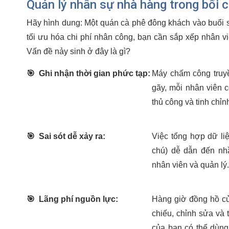
Quản lý nhân sự nhà hàng trong bối 
Hãy hình dung: Một quán cà phê đông khách vào buổi s
tối ưu hóa chi phí nhân công, bạn cần sắp xếp nhân vi
Vấn đề nảy sinh ở đây là gì?
🎯
Ghi nhận thời gian phức tạp:
Máy chấm công truyề
gãy, mỗi nhân viên c
thủ công và tinh chỉn
🎯
Sai sót dễ xảy ra:
Việc tổng hợp dữ li
chú) dễ dẫn đến nhầ
nhân viên và quản lý
🎯
Lãng phí nguồn lực:
Hàng giờ đồng hồ của
chiếu, chỉnh sửa và 
của bạn có thể dùng 