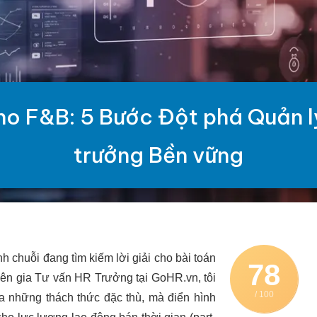
ho F&B: 5 Bước Đột phá Quản l
trưởng Bền vững
chuỗi đang tìm kiếm lời giải cho bài toán
78
ên gia Tư vấn HR Trưởng tại GoHR.vn, tôi
/ 100
 những thách thức đặc thù, mà điển hình