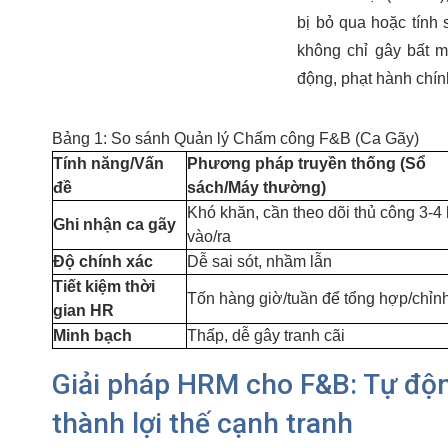
bị bỏ qua hoặc tính 
không chỉ gây bất m
động, phạt hành chính
Bảng 1: So sánh Quản lý Chấm công F&B (Ca Gãy)
Tính năng/Vấn
Phương pháp truyền thống (Sổ
đề
sách/Máy thường)
Khó khăn, cần theo dõi thủ công 3-4 
Ghi nhận ca gãy
vào/ra
Độ chính xác
Dễ sai sót, nhầm lẫn
Tiết kiệm thời
Tốn hàng giờ/tuần để tổng hợp/chỉn
gian HR
Minh bạch
Thấp, dễ gây tranh cãi
Giải pháp HRM cho F&B: Tự độn
thành lợi thế cạnh tranh