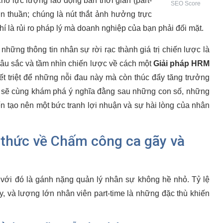
ho lực lượng lao động bán thời gian (part-
SEO Score
n thuần; chúng là nút thắt ảnh hưởng trực
hí là rủi ro pháp lý mà doanh nghiệp của bạn phải đối mặt.
 những thông tin nhân sự rời rạc thành giá trị chiến lược là
 sâu sắc và tầm nhìn chiến lược về cách một
Giải pháp HRM
ết triệt để những nỗi đau này mà còn thúc đẩy tăng trưởng
a sẽ cùng khám phá ý nghĩa đằng sau những con số, những
n tạo nên một bức tranh lợi nhuận và sự hài lòng của nhân
 thức về Chấm công ca gãy và
với đó là gánh nặng quản lý nhân sự không hề nhỏ. Tỷ lệ
ãy, và lượng lớn nhân viên part-time là những đặc thù khiến