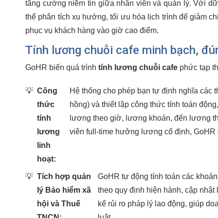
tăng cường niềm tin giữa nhân viên và quản lý. Với dữ 
thể phân tích xu hướng, tối ưu hóa lịch trình để giảm c
phục vụ khách hàng vào giờ cao điểm.
Tính lương chuỗi cafe minh bạch, đú
GoHR biến quá trình
tính lương chuỗi cafe
phức tạp th
💡
Công
Hệ thống cho phép bạn tự định nghĩa các t
thức
hồng) và thiết lập công thức tính toán độn
tính
lương theo giờ, lương khoán, đến lương th
lương
viên full-time hưởng lương cố định, GoHR 
linh
hoạt:
💡
Tích hợp quản
GoHR tự động tính toán các khoản
lý Bảo hiểm xã
theo quy định hiện hành, cập nhật l
hội và Thuế
kể rủi ro pháp lý lao động, giúp 
TNCN:
luật.