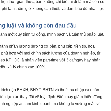
liệu thời gian thực, bạn không chỉ biết ai đi làm mà còn có
hi phí làm thêm giờ không cần thiết, và đảm bảo đủ nhân lực
ng luật và không còn đau đầu
ành một quy trình tự động, minh bạch và tuân thủ pháp luật.
hành phần lương (lương cơ bản, phụ cấp, tiền tip, hoa
g, phù hợp với mọi chính sách lương của doanh nghiệp, từ
eo KPI. Dù là nhân viên part-time với 3 ca/ngày hay nhân
đều xử lý chính xác 100%.
 trích nộp BHXH, BHYT, BHTN và thuế thu nhập cá nhân
iên tục các thay đổi về luật định. Điều này giảm thiểu đáng
doanh nghiệp an tâm kinh doanh mà không lo vướng mắc về