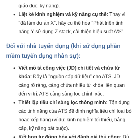
giáo dục, kỹ năng).
Liệt kê kinh nghiệm và kỹ năng cụ thể:
Thay vì
"đã làm dự án X", hãy cụ thể hóa "Phát triển tính
năng Y sử dụng Z stack, cải thiện hiệu suất A%".
Đối với nhà tuyển dụng (khi sử dụng phần
mềm tuyển dụng nhân sự):
Viết mô tả công việc (JD) chi tiết và chứa từ
khóa:
Đây là "nguồn cấp dữ liệu" cho ATS. JD
càng rõ ràng, càng chứa nhiều từ khóa liên quan
đến vị trí, ATS càng sàng lọc chính xác.
Thiết lập tiêu chí sàng lọc thông minh:
Tận dụng
các tính năng của ATS để định nghĩa tiêu chí loại bỏ
hoặc xếp hạng (ví dụ: kinh nghiệm tối thiểu, bằng
cấp, kỹ năng bắt buộc).
Kết hợp tự động hóa với đánh giá thủ công:
Dù