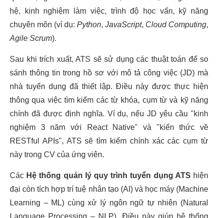
hệ, kinh nghiệm làm việc, trình độ học vấn, kỹ năng
chuyên môn (ví dụ:
Python
,
JavaScript
,
Cloud Computing
,
Agile Scrum
).
Sau khi trích xuất, ATS sẽ sử dụng các thuật toán để so
sánh thông tin trong hồ sơ với mô tả công việc (JD) mà
nhà tuyển dụng đã thiết lập. Điều này được thực hiện
thông qua việc tìm kiếm các từ khóa, cụm từ và kỹ năng
chính đã được định nghĩa. Ví dụ, nếu JD yêu cầu "kinh
nghiệm 3 năm với React Native" và "kiến thức về
RESTful APIs", ATS sẽ tìm kiếm chính xác các cụm từ
này trong CV của ứng viên.
Các
Hệ thống quản lý quy trình tuyển dụng ATS
hiện
đại còn tích hợp trí tuệ nhân tạo (AI) và học máy (Machine
Learning – ML) cùng xử lý ngôn ngữ tự nhiên (Natural
Language Processing – NLP). Điều này giúp hệ thống