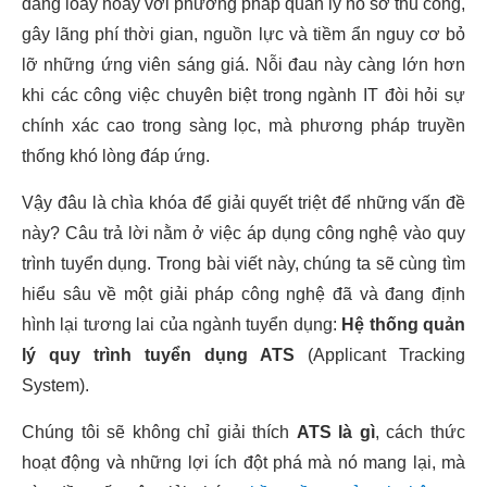
đang loay hoay với phương pháp quản lý hồ sơ thủ công,
gây lãng phí thời gian, nguồn lực và tiềm ẩn nguy cơ bỏ
lỡ những ứng viên sáng giá. Nỗi đau này càng lớn hơn
khi các công việc chuyên biệt trong ngành IT đòi hỏi sự
chính xác cao trong sàng lọc, mà phương pháp truyền
thống khó lòng đáp ứng.
Vậy đâu là chìa khóa để giải quyết triệt để những vấn đề
này? Câu trả lời nằm ở việc áp dụng công nghệ vào quy
trình tuyển dụng. Trong bài viết này, chúng ta sẽ cùng tìm
hiểu sâu về một giải pháp công nghệ đã và đang định
hình lại tương lai của ngành tuyển dụng:
Hệ thống quản
lý quy trình tuyển dụng ATS
(Applicant Tracking
System).
Chúng tôi sẽ không chỉ giải thích
ATS là gì
, cách thức
hoạt động và những lợi ích đột phá mà nó mang lại, mà