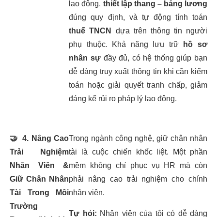
lao động,
thiết lập thang – bảng lương
đúng quy định, và tự động tính toán
thuế TNCN
dựa trên thông tin người
phụ thuộc. Khả năng lưu trữ
hồ sơ
nhân sự
đầy đủ, có hệ thống giúp bạn
dễ dàng truy xuất thông tin khi cần kiểm
toán hoặc giải quyết tranh chấp, giảm
đáng kể rủi ro pháp lý lao động.
🤝
4. Nâng Cao
Trong ngành công nghệ, giữ chân nhân
Trải Nghiệm
tài là cuộc chiến khốc liệt. Một phần
Nhân Viên &
mềm không chỉ phục vụ HR mà còn
Giữ Chân Nhân
phải nâng cao trải nghiệm cho chính
Tài Trong Môi
nhân viên.
Trường
Tự hỏi:
Nhân viên của tôi có dễ dàng