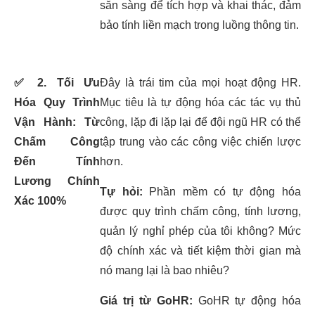
sẵn sàng để tích hợp và khai thác, đảm
bảo tính liền mạch trong luồng thông tin.
✅
2. Tối Ưu
Đây là trái tim của mọi hoạt động HR.
Hóa Quy Trình
Mục tiêu là tự động hóa các tác vụ thủ
Vận Hành: Từ
công, lặp đi lặp lại để đội ngũ HR có thể
Chấm Công
tập trung vào các công việc chiến lược
Đến Tính
hơn.
Lương Chính
Tự hỏi:
Phần mềm có tự động hóa
Xác 100%
được quy trình chấm công, tính lương,
quản lý nghỉ phép của tôi không? Mức
độ chính xác và tiết kiệm thời gian mà
nó mang lại là bao nhiêu?
Giá trị từ GoHR:
GoHR tự động hóa