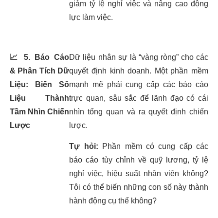
giảm tỷ lệ nghỉ việc và nâng cao động
lực làm việc.
📈
5. Báo Cáo
Dữ liệu nhân sự là “vàng ròng” cho các
& Phân Tích Dữ
quyết định kinh doanh. Một phần mềm
Liệu: Biến Số
mạnh mẽ phải cung cấp các báo cáo
Liệu Thành
trực quan, sâu sắc để lãnh đạo có cái
Tầm Nhìn Chiến
nhìn tổng quan và ra quyết định chiến
Lược
lược.
Tự hỏi:
Phần mềm có cung cấp các
báo cáo tùy chỉnh về quỹ lương, tỷ lệ
nghỉ việc, hiệu suất nhân viên không?
Tôi có thể biến những con số này thành
hành động cụ thể không?