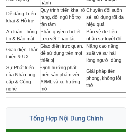
hành
Quy trình triển khai rõ
Chuyển đổi suôn
Dễ dàng Triển
ràng, đội ngũ hỗ trợ
sẻ, sử dụng tối đa
khai & Hỗ trợ
tận tâm
hiệu quả
An toàn Thông
Phân quyền chi tiết,
Bảo vệ dữ liệu
tin & Bảo mật
Lưu vết Thao tác
nhân sự tuyệt đối
Giao diện trực quan,
Nâng cao năng
Giao diện Thân
dễ sử dụng trên mọi
suất và sự hài
thiện & UX
thiết bị
lòng người dùng
Sự Phát triển
Định hướng phát
Giải pháp tiên
của Nhà cung
triển sản phẩm với
phong, không lỗi
cấp & Công
AI/ML và xu hướng
thời
nghệ
mới
Tổng Hợp Nội Dung Chính