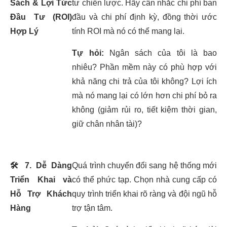
Sách & Lợi Tức
tư chiến lược. Hãy cân nhắc chi phí ban
Đầu Tư (ROI)
đầu và chi phí định kỳ, đồng thời ước
Hợp Lý
tính ROI mà nó có thể mang lại.
Tự hỏi:
Ngân sách của tôi là bao
nhiêu? Phần mềm này có phù hợp với
khả năng chi trả của tôi không? Lợi ích
mà nó mang lại có lớn hơn chi phí bỏ ra
không (giảm rủi ro, tiết kiệm thời gian,
giữ chân nhân tài)?
🛠️
7. Dễ Dàng
Quá trình chuyển đổi sang hệ thống mới
Triển Khai và
có thể phức tạp. Chọn nhà cung cấp có
Hỗ Trợ Khách
quy trình triển khai rõ ràng và đội ngũ hỗ
Hàng
trợ tận tâm.