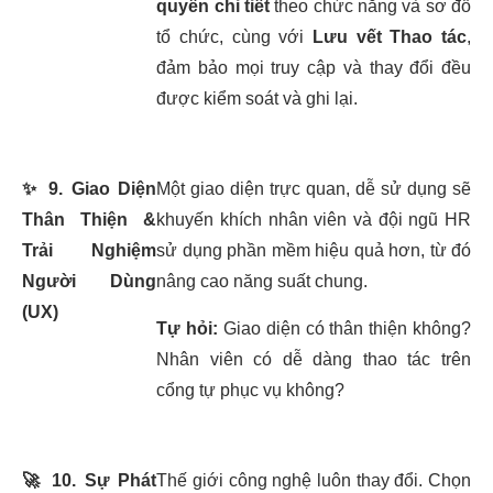
quyền chi tiết
theo chức năng và sơ đồ
tổ chức, cùng với
Lưu vết Thao tác
,
đảm bảo mọi truy cập và thay đổi đều
được kiểm soát và ghi lại.
✨
9. Giao Diện
Một giao diện trực quan, dễ sử dụng sẽ
Thân Thiện &
khuyến khích nhân viên và đội ngũ HR
Trải Nghiệm
sử dụng phần mềm hiệu quả hơn, từ đó
Người Dùng
nâng cao năng suất chung.
(UX)
Tự hỏi:
Giao diện có thân thiện không?
Nhân viên có dễ dàng thao tác trên
cổng tự phục vụ không?
🚀
10. Sự Phát
Thế giới công nghệ luôn thay đổi. Chọn