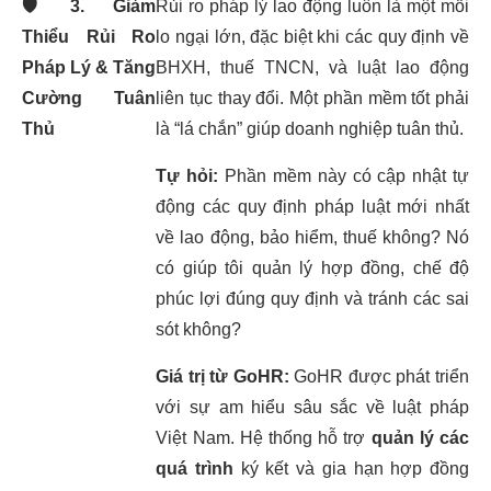
🛡️
3. Giảm
Rủi ro pháp lý lao động luôn là một mối
Thiểu Rủi Ro
lo ngại lớn, đặc biệt khi các quy định về
Pháp Lý & Tăng
BHXH, thuế TNCN, và luật lao động
Cường Tuân
liên tục thay đổi. Một phần mềm tốt phải
Thủ
là “lá chắn” giúp doanh nghiệp tuân thủ.
Tự hỏi:
Phần mềm này có cập nhật tự
động các quy định pháp luật mới nhất
về lao động, bảo hiểm, thuế không? Nó
có giúp tôi quản lý hợp đồng, chế độ
phúc lợi đúng quy định và tránh các sai
sót không?
Giá trị từ GoHR:
GoHR được phát triển
với sự am hiểu sâu sắc về luật pháp
Việt Nam. Hệ thống hỗ trợ
quản lý các
quá trình
ký kết và gia hạn hợp đồng