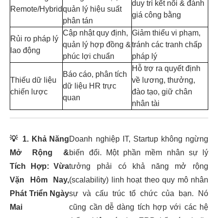
duy trì kết nối & đánh
Remote/Hybrid
quản lý hiệu suất
giá công bằng
phân tán
Cập nhật quy định,
Giảm thiểu vi phạm,
Rủi ro pháp lý
quản lý hợp đồng &
tránh các tranh chấp
lao động
phúc lợi chuẩn
pháp lý
Hỗ trợ ra quyết định
Báo cáo, phân tích
Thiếu dữ liệu
về lương, thưởng,
dữ liệu HR trực
chiến lược
đào tạo, giữ chân
quan
nhân tài
💡
1. Khả Năng
Doanh nghiệp IT, Startup không ngừng
Mở Rộng &
biến đổi. Một phần mềm nhân sự lý
Tích Hợp: Vừa
tưởng phải có khả năng mở rộng
Vặn Hôm Nay,
(scalability) linh hoạt theo quy mô nhân
Phát Triển Ngày
sự và cấu trúc tổ chức của bạn. Nó
Mai
cũng cần dễ dàng tích hợp với các hệ