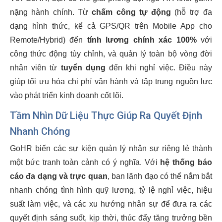
nặng hành chính. Từ
chấm công tự động
(hỗ trợ đa
dạng hình thức, kể cả GPS/QR trên Mobile App cho
Remote/Hybrid) đến
tính lương chính xác 100%
với
công thức động tùy chỉnh, và quản lý toàn bộ vòng đời
nhân viên từ
tuyển dụng
đến khi nghỉ việc. Điều này
giúp tối ưu hóa chi phí vận hành và tập trung nguồn lực
vào phát triển kinh doanh cốt lõi.
Tầm Nhìn Dữ Liệu Thực Giúp Ra Quyết Định
Nhanh Chóng
GoHR biến các sự kiện quản lý nhân sự riêng lẻ thành
một bức tranh toàn cảnh có ý nghĩa. Với
hệ thống báo
cáo đa dạng và trực quan
, ban lãnh đạo có thể nắm bắt
nhanh chóng tình hình quỹ lương, tỷ lệ nghỉ việc, hiệu
suất làm việc, và các xu hướng nhân sự để đưa ra các
quyết định sáng suốt, kịp thời, thúc đẩy tăng trưởng bền