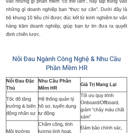
vào những gì phần mềm “có thể làm”, hãy tập trung vào
những gì doanh nghiệp bạn “thực sự cần”. Dưới đây là
bộ khung 10 tiêu chí được đúc kết từ kinh nghiệm tư vấn
hàng trăm doanh nghiệp, giúp bạn tự tin đưa ra quyết
định chiến lược.
Nỗi Đau Ngành Công Nghệ & Nhu Cầu
Phần Mềm HR
Nỗi Đau Đặc
Nhu Cầu Phần
Giá Trị Mang Lại
Thù
Mềm HR
Tối ưu quy trình
Tốc độ tăng
Hệ thống quản lý
Onboard/Offboard,
trưởng & biến
hồ sơ, tuyển dụng
giảm “chảy máu chất
động nhân sự
tự động
xám”
Chấm công, tính
Đảm bảo chính xác,
Môi trường
lương linh hoạt,