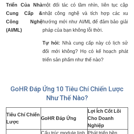
Triển Của Nhà
một đối tác có tầm nhìn, liên tục cập
Cung Cấp &
nhật công nghệ và tích hợp các xu
Công Nghệ
hướng mới như AI/ML để đảm bảo giải
(AI/ML)
pháp của bạn không lỗi thời.
Tự hỏi:
Nhà cung cấp này có lịch sử
đổi mới không? Họ có kế hoạch phát
triển sản phẩm như thế nào?
GoHR Đáp Ứng 10 Tiêu Chí Chiến Lược
Như Thế Nào?
Lợi Ích Cốt Lõi
Tiêu Chí Chiến
GoHR Đáp Ứng
Cho Doanh
Lược
Nghiệp
Cấu trúc module linh
Phát triển bền