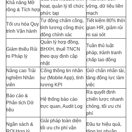
Khả năng Mở
hoạt, quản lý tổ chức
vững, dữ liệu liền
rộng & Tích hợp
phức tạp
mạch
Tự động chấm công,
Tiết kiệm 80% thời
Tối ưu hóa Quy
tính lương công thức
gian HR, giảm rủi
trình Vận hành
động chính xác
ro sai sót
Quản lý hợp đồng,
Tuân thủ luật
Giảm thiểu Rủi
BHXH, thuế TNCN
pháp, tránh tranh
ro Pháp lý
theo quy định cập
chấp lao động
nhật
Nâng cao Trải
Cổng thông tin nhân
Giữ chân nhân tài,
nghiệm Nhân
sự (Mobile App), tính
tăng động lực làm
viên
lương KPI
việc
Ra quyết định
Báo cáo &
Hệ thống báo cáo
chiến lược nhanh
Phân tích Dữ
trực quan, Audit Log
chóng, tối ưu chi
liệu
phí
Giải pháp toàn diện
Ngân sách &
Đầu tư hiệu quả,
tối ưu chi phí vận
ROI Hợp lý
tăng lợi nhuận