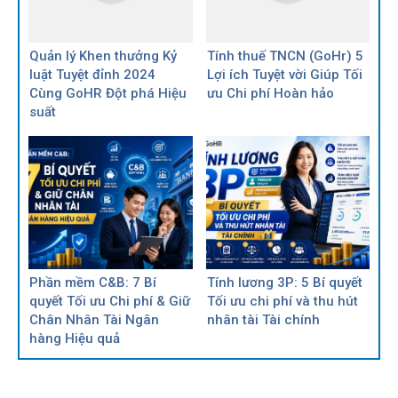
Quản lý Khen thưởng Kỷ
Tính thuế TNCN (GoHr) 5
luật Tuyệt đỉnh 2024
Lợi ích Tuyệt vời Giúp Tối
Cùng GoHR Đột phá Hiệu
ưu Chi phí Hoàn hảo
suất
Phần mềm C&B: 7 Bí
Tính lương 3P: 5 Bí quyết
quyết Tối ưu Chi phí & Giữ
Tối ưu chi phí và thu hút
Chân Nhân Tài Ngân
nhân tài Tài chính
hàng Hiệu quả