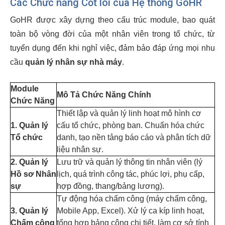
Các Chức năng Cốt lõi của Hệ thống GoHR
GoHR được xây dựng theo cấu trúc module, bao quát
toàn bộ vòng đời của một nhân viên trong tổ chức, từ
tuyển dụng đến khi nghỉ việc, đảm bảo đáp ứng mọi nhu
cầu
quản lý nhân sự nhà máy
.
Module
Mô Tả Chức Năng Chính
Chức Năng
Thiết lập và quản lý linh hoạt mô hình cơ
1. Quản lý
cấu tổ chức, phòng ban. Chuẩn hóa chức
Tổ chức
danh, tạo nền tảng báo cáo và phân tích dữ
liệu nhân sự.
2. Quản lý
Lưu trữ và quản lý thông tin nhân viên (lý
Hồ sơ Nhân
lịch, quá trình công tác, phúc lợi, phụ cấp,
sự
hợp đồng, thang/bảng lương).
Tự động hóa chấm công (máy chấm công,
3. Quản lý
Mobile App, Excel). Xử lý ca kíp linh hoạt,
Chấm công
tổng hợp bảng công chi tiết, làm cơ sở tính