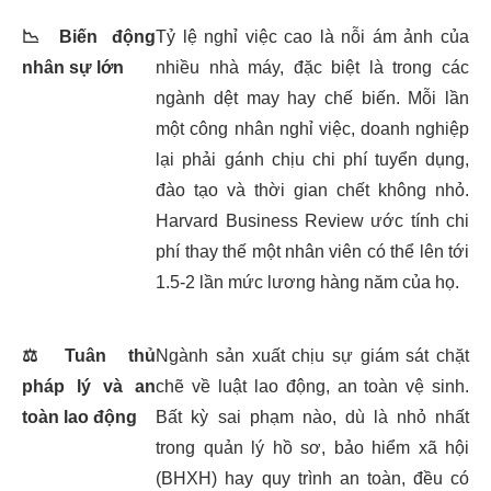
📉
Biến động
Tỷ lệ nghỉ việc cao là nỗi ám ảnh của
nhân sự lớn
nhiều nhà máy, đặc biệt là trong các
ngành dệt may hay chế biến. Mỗi lần
một công nhân nghỉ việc, doanh nghiệp
lại phải gánh chịu chi phí tuyển dụng,
đào tạo và thời gian chết không nhỏ.
Harvard Business Review ước tính chi
phí thay thế một nhân viên có thể lên tới
1.5-2 lần mức lương hàng năm của họ.
⚖️
Tuân thủ
Ngành sản xuất chịu sự giám sát chặt
pháp lý và an
chẽ về luật lao động, an toàn vệ sinh.
toàn lao động
Bất kỳ sai phạm nào, dù là nhỏ nhất
trong quản lý hồ sơ, bảo hiểm xã hội
(BHXH) hay quy trình an toàn, đều có