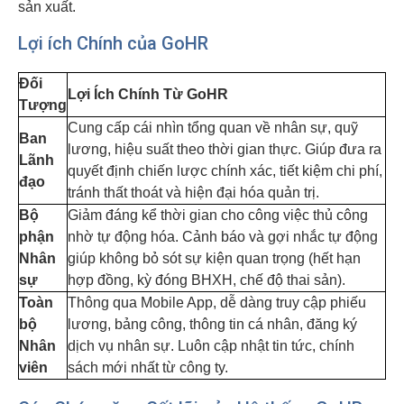
sản xuất.
Lợi ích Chính của GoHR
Đối
Lợi Ích Chính Từ GoHR
Tượng
Cung cấp cái nhìn tổng quan về nhân sự, quỹ
Ban
lương, hiệu suất theo thời gian thực. Giúp đưa ra
Lãnh
quyết định chiến lược chính xác, tiết kiệm chi phí,
đạo
tránh thất thoát và hiện đại hóa quản trị.
Bộ
Giảm đáng kể thời gian cho công việc thủ công
phận
nhờ tự động hóa. Cảnh báo và gợi nhắc tự động
Nhân
giúp không bỏ sót sự kiện quan trọng (hết hạn
sự
hợp đồng, kỳ đóng BHXH, chế độ thai sản).
Toàn
Thông qua Mobile App, dễ dàng truy cập phiếu
bộ
lương, bảng công, thông tin cá nhân, đăng ký
Nhân
dịch vụ nhân sự. Luôn cập nhật tin tức, chính
viên
sách mới nhất từ công ty.