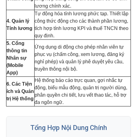
lương chính xác.
Tự động hóa tính lương phức tạp. Thiết lập
4. Quản lý
công thức động cho các thành phần lương,
Tính lương
tích hợp tính lương KPI và thuế TNCN theo
quy định.
5. Cổng
Ứng dụng di động cho phép nhân viên tự
thông tin
phục vụ (chấm công, xem lương, đăng ký
Nhân sự
nghỉ phép) và quản lý phê duyệt yêu cầu,
(Mobile
truyền thông nội bộ.
App)
Hệ thống báo cáo trực quan, gợi nhắc tự
6. Các Tiện
động, biểu mẫu động, quản trị người dùng,
ích và Quản
phân quyền chi tiết, lưu vết thao tác, hỗ trợ
trị Hệ thống
đa ngôn ngữ.
Tổng Hợp Nội Dung Chính