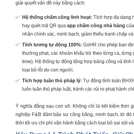
giải quyết vấn đề này bằng cách:
✅
Hệ thống chấm công linh hoạt:
Tích hợp đa dạng h
hay quét mã QR qua
app chấm công nhà hàng
của
nhận chính xác, minh bạch, giảm thiểu tranh chấp và 
✅
Tính lương tự động 100%:
GoHR cho phép bạn định
thưởng phạt, các khoản khấu trừ theo từng ca, từng gi
time). Hệ thống tự động tổng hợp bảng công và tính 
loại bỏ lỗi do con người.
✅
Tích hợp tuân thủ pháp lý:
Tự động tính toán BHXH
luôn tuân thủ pháp luật, tránh các rủi ro phạt hành c
Ý nghĩa đằng sau con số: Không chỉ là tiết kiệm thời
nghiệp F&B đảm bảo sự công bằng, minh bạch, từ đó t
thời tối ưu chi phí vận hành bằng cách loại bỏ sai sót 