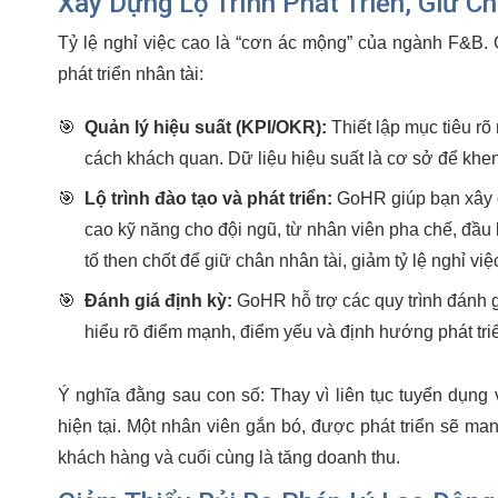
Xây Dựng Lộ Trình Phát Triển, Giữ C
Tỷ lệ nghỉ việc cao là “cơn ác mộng” của ngành F&B
phát triển nhân tài:
🎯
Quản lý hiệu suất (KPI/OKR):
Thiết lập mục tiêu rõ
cách khách quan. Dữ liệu hiệu suất là cơ sở để khen
🎯
Lộ trình đào tạo và phát triển:
GoHR giúp bạn xây d
cao kỹ năng cho đội ngũ, từ nhân viên pha chế, đầu b
tố then chốt để giữ chân nhân tài, giảm tỷ lệ nghỉ 
🎯
Đánh giá định kỳ:
GoHR hỗ trợ các quy trình đánh g
hiểu rõ điểm mạnh, điểm yếu và định hướng phát triể
Ý nghĩa đằng sau con số: Thay vì liên tục tuyển dụn
hiện tại. Một nhân viên gắn bó, được phát triển sẽ man
khách hàng và cuối cùng là tăng doanh thu.