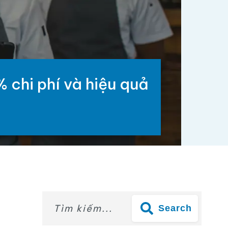
chi phí và hiệu quả
Search