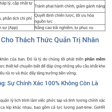
háp lý, cập nhật tự
Tránh phạt hành chính, giảm gánh nặng
Quyết định chiến lược, tối ưu hóa
 phân tích chi phí
nguồn lực
n sự (App)
Nâng cao trải nghiệm, tự phục vụ
 Cho Thách Thức Quản Trị Nhân
hăn của bạn. Đó là lý do chúng tôi phát triển
phần mềm
ợc thiết kế chuyên biệt để đáp ứng những yêu cầu khắt khe
ểu rủi ro và thúc đẩy tăng trưởng bền vững.
ng: Sự Chính Xác 100% Không Còn Là
uản lý lịch trình làm việc phức tạp và tính lương chính xác
 ca kíp khác nhau, bao gồm cả lực lượng part-time. GoHR