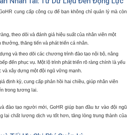
hân Nhân Tài: Từ Dữ Liệu Đến Động Lực
. GoHR cung cấp công cụ để bạn không chỉ quản lý mà còn
 ràng, theo dõi và đánh giá hiệu suất của nhân viên một
 thưởng, thăng tiến và phát triển cá nhân.
ựng và theo dõi các chương trình đào tạo nội bộ, nâng
ếp đến phục vụ. Một lộ trình phát triển rõ ràng chính là yếu
việc và xây dựng một đội ngũ vững mạnh.
iá định kỳ, cung cấp phản hồi hai chiều, giúp nhân viên
n trong tương lai.
g và đào tạo người mới, GoHR giúp bạn đầu tư vào đội ngũ
g lại chất lượng dịch vụ tốt hơn, tăng lòng trung thành của