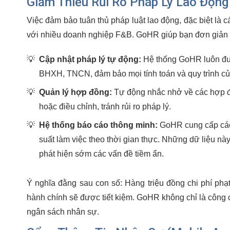
Giảm Thiểu Rủi Ro Pháp Lý Lao Động 
Việc đảm bảo tuân thủ pháp luật lao động, đặc biệt l
với nhiều doanh nghiệp F&B. GoHR giúp bạn đơn giản 
💡
Cập nhật pháp lý tự động:
Hệ thống GoHR luôn đượ
BHXH, TNCN, đảm bảo mọi tính toán và quy trình c
💡
Quản lý hợp đồng:
Tự động nhắc nhở về các hợp đồ
hoặc điều chỉnh, tránh rủi ro pháp lý.
💡
Hệ thống báo cáo thông minh:
GoHR cung cấp các b
suất làm việc theo thời gian thực. Những dữ liệu này
phát hiện sớm các vấn đề tiềm ẩn.
Ý nghĩa đằng sau con số: Hàng triệu đồng chi phí phạ
hành chính sẽ được tiết kiệm. GoHR không chỉ là công cụ
ngân sách nhân sự.