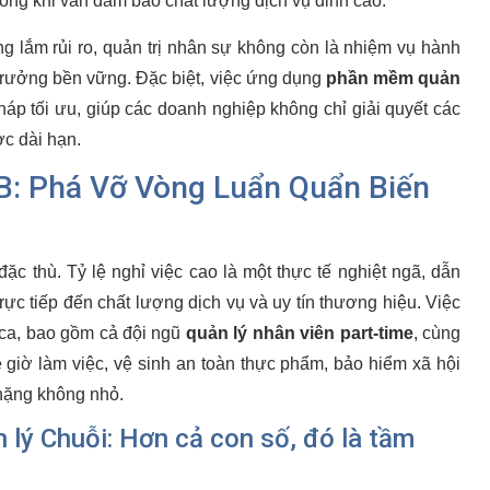
trong khi vẫn đảm bảo chất lượng dịch vụ đỉnh cao.
g lắm rủi ro, quản trị nhân sự không còn là nhiệm vụ hành
trưởng bền vững. Đặc biệt, việc ứng dụng
phần mềm quản
háp tối ưu, giúp các doanh nghiệp không chỉ giải quyết các
ợc dài hạn.
: Phá Vỡ Vòng Luẩn Quẩn Biến
c thù. Tỷ lệ nghỉ việc cao là một thực tế nghiệt ngã, dẫn
rực tiếp đến chất lượng dịch vụ và uy tín thương hiệu. Việc
o ca, bao gồm cả đội ngũ
quản lý nhân viên part-time
, cùng
ề giờ làm việc, vệ sinh an toàn thực phẩm, bảo hiểm xã hội
nặng không nhỏ.
 lý Chuỗi: Hơn cả con số, đó là tầm