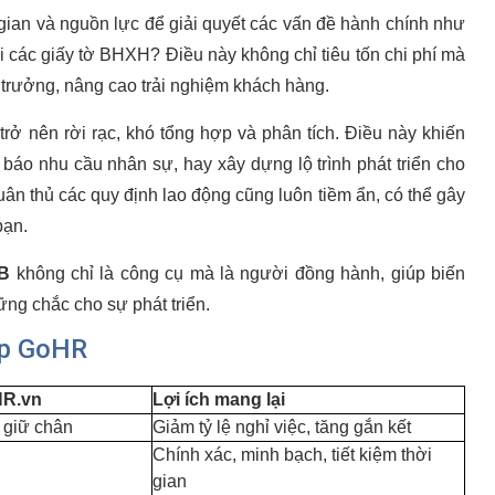
gian và nguồn lực để giải quyết các vấn đề hành chính như
i các giấy tờ BHXH? Điều này không chỉ tiêu tốn chi phí mà
g trưởng, nâng cao trải nghiệm khách hàng.
trở nên rời rạc, khó tổng hợp và phân tích. Điều này khiến
ự báo nhu cầu nhân sự, hay xây dựng lộ trình phát triển cho
uân thủ các quy định lao động cũng luôn tiềm ẩn, có thể gây
bạn.
B
không chỉ là công cụ mà là người đồng hành, giúp biến
ững chắc cho sự phát triển.
áp GoHR
HR.vn
Lợi ích mang lại
& giữ chân
Giảm tỷ lệ nghỉ việc, tăng gắn kết
Chính xác, minh bạch, tiết kiệm thời
gian