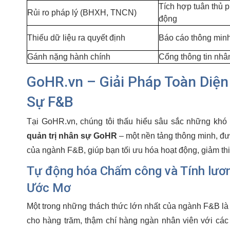
Tích hợp tuân thủ p
Rủi ro pháp lý (BHXH, TNCN)
động
Thiếu dữ liệu ra quyết định
Báo cáo thông minh,
Gánh nặng hành chính
Cổng thông tin nhâ
GoHR.vn – Giải Pháp Toàn Diện
Sự F&B
Tại GoHR.vn, chúng tôi thấu hiểu sâu sắc những khó k
quản trị nhân sự GoHR
– một nền tảng thông minh, đư
của ngành F&B, giúp bạn tối ưu hóa hoạt động, giảm thi
Tự động hóa Chấm công và Tính lươ
Ước Mơ
Một trong những thách thức lớn nhất của ngành F&B là q
cho hàng trăm, thậm chí hàng ngàn nhân viên với các