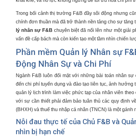
khắt khe, và nỗ lực không ngừng để tối ưu hóa chi phí 
Trong bối cảnh thị trường F&B đầy sôi động nhưng cũn
chính đơn thuần mà đã trở thành nền tảng cho sự tăng 
lý nhân sự F&B
chuyên biệt đã nổi lên như một giải p
vấn đề cấp bách mà còn kiến tạo một tầm nhìn chiến lư
Phần mềm Quản lý Nhân sự F&B
Động Nhân Sự và Chi Phí
Ngành F&B luôn đối mặt với những bài toán nhân sự đặ
đến chi phí tuyển dụng và đào tạo liên tục, ảnh hưởng t
quản lý lịch trình làm việc phức tạp của nhân viên the
với sự cần thiết phải đảm bảo tuân thủ các quy định v
(BHXH) và thuế thu nhập cá nhân (TNCN) là một gánh 
Nỗi đau thực tế của Chủ F&B và Quản
nhìn bị hạn chế