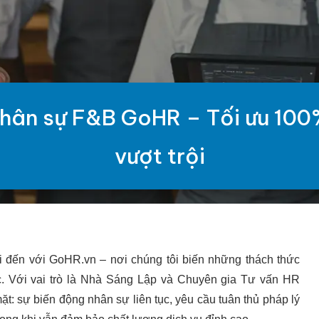
hân sự F&B GoHR – Tối ưu 100% 
vượt trội
 đến với GoHR.vn – nơi chúng tôi biến những thách thức
ợc. Với vai trò là Nhà Sáng Lập và Chuyên gia Tư vấn HR
ặt: sự biến động nhân sự liên tục, yêu cầu tuân thủ pháp lý