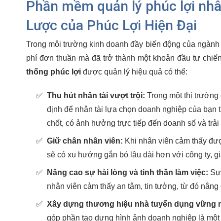
Phần mềm quản lý phúc lợi nhâ
Lược của Phúc Lợi Hiện Đại
Trong môi trường kinh doanh đầy biến động của ngành 
phí đơn thuần mà đã trở thành một khoản đầu tư chiến
thống phúc lợi
được quản lý hiệu quả có thể:
✅
Thu hút nhân tài vượt trội:
Trong một thị trường 
định để nhân tài lựa chọn doanh nghiệp của bạn th
chốt, có ảnh hưởng trực tiếp đến doanh số và trả
✅
Giữ chân nhân viên:
Khi nhân viên cảm thấy đư
sẽ có xu hướng gắn bó lâu dài hơn với công ty, g
✅
Nâng cao sự hài lòng và tinh thần làm việc:
Sự 
nhân viên cảm thấy an tâm, tin tưởng, từ đó nâng c
✅
Xây dựng thương hiệu nhà tuyển dụng vững 
góp phần tạo dựng hình ảnh doanh nghiệp là một 