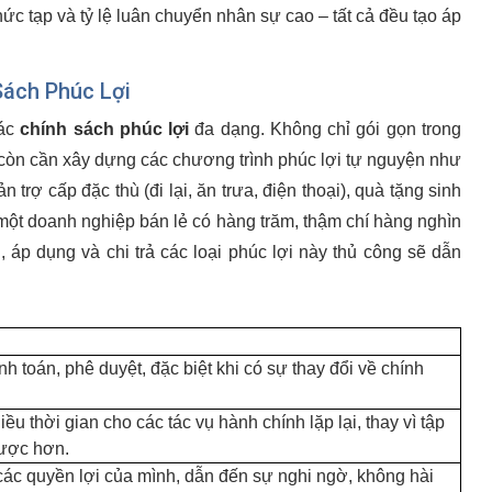
hức tạp và tỷ lệ luân chuyển nhân sự cao – tất cả đều tạo áp
Sách Phúc Lợi
các
chính sách phúc lợi
đa dạng. Không chỉ gói gọn trong
 còn cần xây dựng các chương trình phúc lợi tự nguyện như
trợ cấp đặc thù (đi lại, ăn trưa, điện thoại), quà tặng sinh
i một doanh nghiệp bán lẻ có hàng trăm, thậm chí hàng nghìn
, áp dụng và chi trả các loại phúc lợi này thủ công sẽ dẫn
nh toán, phê duyệt, đặc biệt khi có sự thay đổi về chính
 thời gian cho các tác vụ hành chính lặp lại, thay vì tập
lược hơn.
ác quyền lợi của mình, dẫn đến sự nghi ngờ, không hài