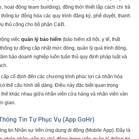
, hoạt động team building), đồng thời thiết lập cách chi trả
thống tự động hóa các quy trình đăng ký, phê duyệt, thanh
 vụ thủ công cho bộ phận C&B.
rộng việc
quản lý bảo hiểm
(bảo hiểm xã hội, y tế, thất
 thống tự động cập nhật mức đóng, quản lý quá trình đóng,
đảm bảo doanh nghiệp luôn tuân thủ quy định pháp luật và
ạch.
cấp cố định đến các chương trình phúc lợi cá nhân hóa
 có thể cấu hình dễ dàng. Điều này đặc biệt quan trọng
ó thể khác nhau giữa nhân viên cửa hàng và nhân viên văn
i gian.
Thông Tin Tự Phục Vụ (App GoHr)
ông tin Nhân sự trên ứng dụng di động (Mobile App). Đây là
 phép nhân viên tự chủ động trong việc quản lý thông tin