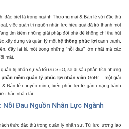
h, đặc biệt là trong ngành Thương mại & Bán lẻ với đặc thù
oạt, việc quản trị nguồn nhân lực hiệu quả đã trở thành một
ang tìm kiếm những giải pháp đột phá để không chỉ thu hút
iệc xây dựng và quản lý một
hệ thống phúc lợi
cạnh tranh,
iên, đây lại là một trong những “nỗi đau” lớn nhất mà các
ối mặt.
 quản trị nhân sự và tối ưu SEO, sẽ đi sâu phân tích những
u
phần mềm quản lý phúc lợi nhân viên
GoHr – một giải
 & Bán lẻ chuyển mình, biến phúc lợi từ gánh nặng hành
iữ chân nhân tài.
n: Nỗi Đau Nguồn Nhân Lực Ngành
ách thức đặc thù trong quản lý nhân sự. Từ lực lượng lao