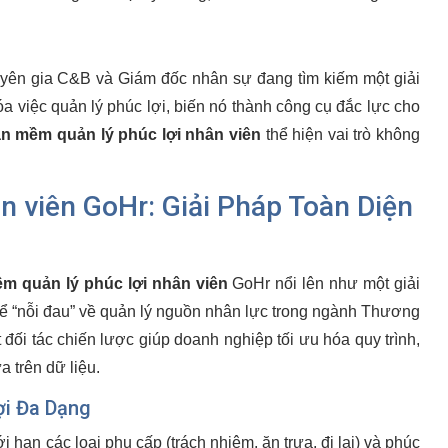
uyên gia C&B và Giám đốc nhân sự đang tìm kiếm một giải
a việc quản lý phúc lợi, biến nó thành công cụ đắc lực cho
n mềm quản lý phúc lợi nhân viên
thể hiện vai trò không
n viên GoHr: Giải Pháp Toàn Diện
m quản lý phúc lợi nhân viên
GoHr nổi lên như một giải
t để “nỗi đau” về quản lý nguồn nhân lực trong ngành Thương
đối tác chiến lược giúp doanh nghiệp tối ưu hóa quy trình,
 trên dữ liệu.
ợi Đa Dạng
hạn các loại phụ cấp (trách nhiệm, ăn trưa, đi lại) và phúc