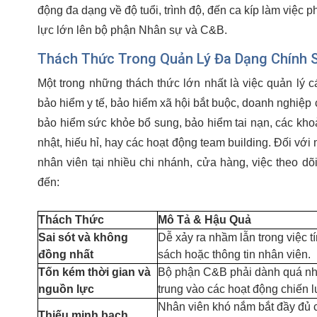
động đa dạng về độ tuổi, trình độ, đến ca kíp làm việc p
lực lớn lên bộ phận Nhân sự và C&B.
Thách Thức Trong Quản Lý Đa Dạng Chính 
Một trong những thách thức lớn nhất là việc quản lý 
bảo hiểm y tế, bảo hiểm xã hội bắt buộc, doanh nghiệp
bảo hiểm sức khỏe bổ sung, bảo hiểm tai nạn, các khoản 
nhật, hiếu hỉ, hay các hoạt động team building. Đối vớ
nhân viên tại nhiều chi nhánh, cửa hàng, việc theo dõi
đến:
Thách Thức
Mô Tả & Hậu Quả
Sai sót và không
Dễ xảy ra nhầm lẫn trong việc tí
đồng nhất
sách hoặc thông tin nhân viên.
Tốn kém thời gian và
Bộ phận C&B phải dành quá nhiều
nguồn lực
trung vào các hoạt động chiến 
Nhân viên khó nắm bắt đầy đủ c
Thiếu minh bạch