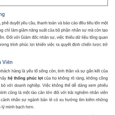
ng
i, phê duyệt yêu cầu, thanh toán và báo cáo đều tiêu tốn một
ông chỉ làm giảm năng suất của bộ phận nhân sự mà còn tạo
ên. Đối với Giám đốc nhân sự, việc thiếu dữ liệu tổng quan
ơng trình phúc lợi khiến việc ra quyết định chiến lược trở
 Viên
khách hàng là yếu tố sống còn, tinh thần và sự gắn kết của
thấy
hệ thống phúc lợi
của họ không rõ ràng, không công
n bó với doanh nghiệp. Việc không thể dễ dàng xem phiếu
ình cũng là một rào cản lớn đối với trải nghiệm nhân viên
bối cảnh nhân sự ngành bán lẻ có xu hướng tìm kiếm những
n lý minh bạch hơn.