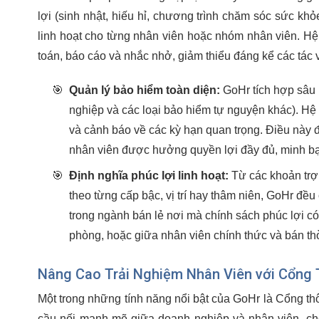
lợi (sinh nhật, hiếu hỉ, chương trình chăm sóc sức khỏe
linh hoạt cho từng nhân viên hoặc nhóm nhân viên. Hệ 
toán, báo cáo và nhắc nhở, giảm thiểu đáng kể các tác
🎯
Quản lý bảo hiểm toàn diện:
GoHr tích hợp sâu 
nghiệp và các loại bảo hiểm tự nguyện khác). Hệ
và cảnh báo về các kỳ hạn quan trọng. Điều này 
nhân viên được hưởng quyền lợi đầy đủ, minh b
🎯
Định nghĩa phúc lợi linh hoạt:
Từ các khoản trợ 
theo từng cấp bậc, vị trí hay thâm niên, GoHr đều
trong ngành bán lẻ nơi mà chính sách phúc lợi c
phòng, hoặc giữa nhân viên chính thức và bán thờ
Nâng Cao Trải Nghiệm Nhân Viên với Cổng 
Một trong những tính năng nổi bật của GoHr là Cổng th
cầu nối mạnh mẽ giữa doanh nghiệp và nhân viên, cho