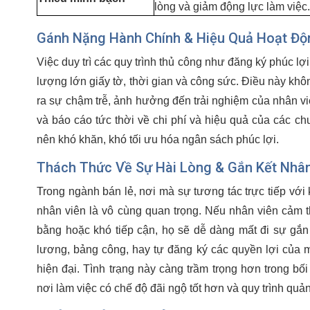
lòng và giảm động lực làm việc.
Gánh Nặng Hành Chính & Hiệu Quả Hoạt Độ
Việc duy trì các quy trình thủ công như đăng ký phúc lợ
lượng lớn giấy tờ, thời gian và công sức. Điều này kh
ra sự chậm trễ, ảnh hưởng đến trải nghiệm của nhân vi
và báo cáo tức thời về chi phí và hiệu quả của các chư
nên khó khăn, khó tối ưu hóa ngân sách phúc lợi.
Thách Thức Về Sự Hài Lòng & Gắn Kết Nhân
Trong ngành bán lẻ, nơi mà sự tương tác trực tiếp với 
nhân viên là vô cùng quan trọng. Nếu nhân viên cảm 
bằng hoặc khó tiếp cận, họ sẽ dễ dàng mất đi sự gắ
lương, bảng công, hay tự đăng ký các quyền lợi của m
hiện đại. Tình trạng này càng trầm trọng hơn trong 
nơi làm việc có chế độ đãi ngộ tốt hơn và quy trình quả