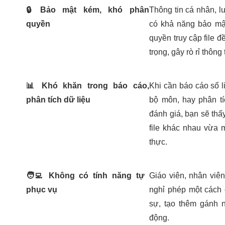
🔒
Bảo mật kém, khó phân
Thông tin cá nhân, 
quyền
có khả năng bảo mật
quyền truy cập file 
trọng, gây rò rỉ thôn
📊
Khó khăn trong báo cáo,
Khi cần báo cáo số l
phân tích dữ liệu
bộ môn, hay phân tí
đánh giá, bạn sẽ thấ
file khác nhau vừa 
thực.
🧑‍💻
Không có tính năng tự
Giáo viên, nhân viê
phục vụ
nghỉ phép một cách
sự, tạo thêm gánh 
động.