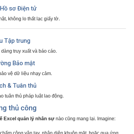
 Hồ sơ Điện tử
t, không lo thất lạc giấy tờ.
ệu Tập trung
 dàng truy xuất và báo cáo.
ường Bảo mật
 bảo vệ dữ liệu nhạy cảm.
ch & Tuân thủ
ảo tuân thủ pháp luật lao động.
ng thủ công
ế Excel quản lý nhân sự
nào cũng mang lại. Imagine:
 chấm công vân tay, nhận diện khuôn mặt, hoặc qua ứng