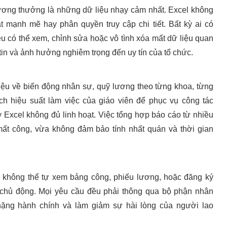
lương thưởng là những dữ liệu nhạy cảm nhất. Excel không
 mạnh mẽ hay phân quyền truy cập chi tiết. Bất kỳ ai có
đều có thể xem, chỉnh sửa hoặc vô tình xóa mất dữ liệu quan
g tin và ảnh hưởng nghiêm trọng đến uy tín của tổ chức.
iệu về biến động nhân sự, quỹ lương theo từng khoa, từng
ch hiệu suất làm việc của giáo viên để phục vụ công tác
y Excel không đủ linh hoạt. Việc tổng hợp báo cáo từ nhiều
mất công, vừa không đảm bảo tính nhất quán và thời gian
n không thể tự xem bảng công, phiếu lương, hoặc đăng ký
 chủ động. Mọi yêu cầu đều phải thông qua bộ phận nhân
nặng hành chính và làm giảm sự hài lòng của người lao