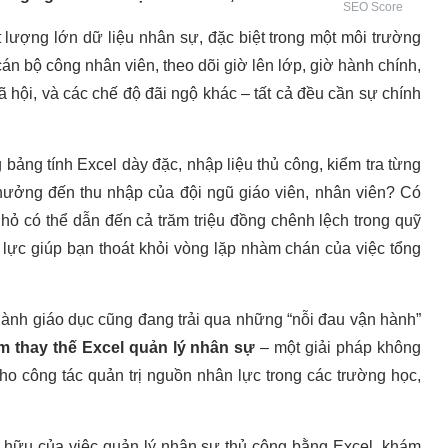
SEO Score
t lượng lớn dữ liệu nhân sự, đặc biệt trong một môi trường
cán bộ công nhân viên, theo dõi giờ lên lớp, giờ hành chính,
ã hội, và các chế độ đãi ngộ khác – tất cả đều cần sự chính
g bảng tính Excel dày đặc, nhập liệu thủ công, kiểm tra từng
hưởng đến thu nhập của đội ngũ giáo viên, nhân viên? Có
 nhỏ có thể dẫn đến cả trăm triệu đồng chênh lệch trong quỹ
 lực giúp bạn thoát khỏi vòng lặp nhàm chán của việc tổng
ành giáo dục cũng đang trải qua những “nỗi đau vận hành”
 thay thế Excel quản lý nhân sự
– một giải pháp không
o công tác quản trị nguồn nhân lực trong các trường học,
ố hữu của việc quản lý nhân sự thủ công bằng Excel, khám