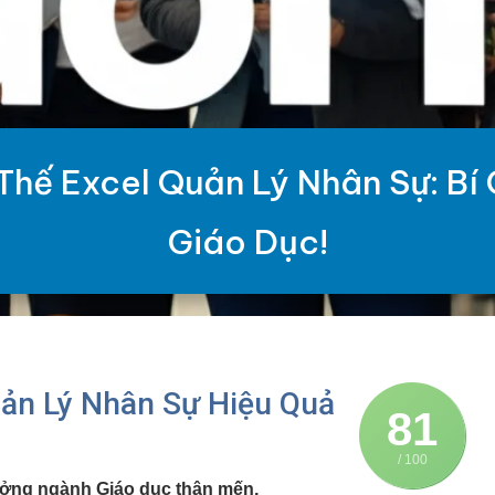
Thế Excel Quản Lý Nhân Sự: Bí
Giáo Dục!
ản Lý Nhân Sự Hiệu Quả
81
/ 100
ưởng ngành Giáo dục thân mến,