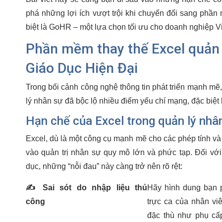
phá những lợi ích vượt trội khi chuyển đổi sang phần 
biệt là GoHR – một lựa chọn tối ưu cho doanh nghiệp V
Phần mềm thay thế Excel quản 
Giáo Dục Hiện Đại
Trong bối cảnh công nghệ thông tin phát triển mạnh mẽ
lý nhân sự đã bộc lộ nhiều điểm yếu chí mạng, đặc biệt 
Hạn chế của Excel trong quản lý nhâ
Excel, dù là một công cụ mạnh mẽ cho các phép tính và 
vào quản trị nhân sự quy mô lớn và phức tạp. Đối với
dục, những “nỗi đau” này càng trở nên rõ rệt:
✍️
Sai sót do nhập liệu thủ
Hãy hình dung bạn p
công
trực ca của nhân vi
đặc thù như phụ cấp