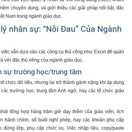
mềm chuyên dụng, và giới thiệu các giải pháp nổi bật, đặc
iệt Nam trong ngành giáo dục.
lý nhân sự: “Nỗi Đau” Của Ngành
, việc vẫn dựa vào các công cụ thủ công như Excel để quản
là với đặc thù riêng của ngành giáo dục.
n sự trường học/trung tâm
tổ chức dữ liệu, nhưng lại trở thành gánh nặng khi áp dụng
 các trường học, trung tâm Anh ngữ, hay các tổ chức giáo
hải tổng hợp hàng trăm giờ dạy thêm của giáo viên, lịch
ên hành chính, số buổi nghỉ phép, hay các khoản phụ cấp
 đứng lớp, phụ cấp chức vụ. Việc nhập liệu, copy/paste