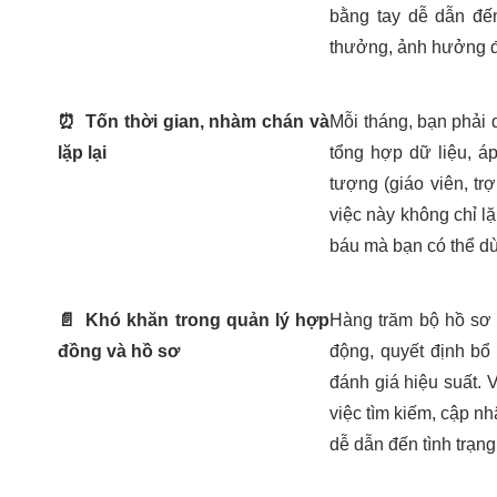
bằng tay dễ dẫn đế
thưởng, ảnh hưởng đế
⏰
Tốn thời gian, nhàm chán và
Mỗi tháng, bạn phải
lặp lại
tổng hợp dữ liệu, á
tượng (giáo viên, trợ
việc này không chỉ lặ
báu mà bạn có thể dù
📄
Khó khăn trong quản lý hợp
Hàng trăm bộ hồ sơ g
đồng và hồ sơ
động, quyết định bổ
đánh giá hiệu suất. V
việc tìm kiếm, cập nh
dễ dẫn đến tình trạng