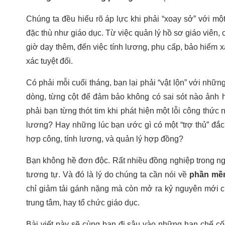
Chúng ta đều hiểu rõ áp lực khi phải “xoay sở” với mộ
đặc thù như giáo dục. Từ việc quản lý hồ sơ giáo viên, 
giờ dạy thêm, đến việc tính lương, phụ cấp, bảo hiểm x
xác tuyệt đối.
Có phải mỗi cuối tháng, bạn lại phải “vật lộn” với nhữn
dòng, từng cột để đảm bảo không có sai sót nào ảnh 
phải bạn từng thót tim khi phát hiện một lỗi công thức
lương? Hay những lúc bạn ước gì có một “trợ thủ” đắc
hợp công, tính lương, và quản lý hợp đồng?
Bạn không hề đơn độc. Rất nhiều đồng nghiệp trong ng
tương tự. Và đó là lý do chúng ta cần nói về
phần mềm
chỉ giảm tải gánh nặng mà còn mở ra kỷ nguyên mới ch
trung tâm, hay tổ chức giáo dục.
Bài viết này sẽ cùng bạn đi sâu vào những hạn chế c