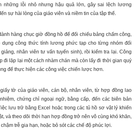
n những lỗi nhỏ nhưng hậu quả lớn, gây sai lệch lương
n sự hài lòng của giáo viên và niềm tin của tập thể.
 dành hàng chục giờ đồng hồ để đối chiếu bảng chấm công,
p dụng công thức tính lương phức tạp cho từng nhóm đối
 giảng, nhân viên tư vấn tuyển sinh), rồi kiểm tra lại. Công
p đi lặp lại một cách nhàm chán mà còn lấy đi thời gian quý
ng để thực hiện các công việc chiến lược hơn.
iấy tờ của giáo viên, cán bộ, nhân viên, từ hợp đồng lao
 nhiệm, chứng chỉ ngoại ngữ, bằng cấp, đến các biên bản
iệc lưu trữ bằng Excel hoặc trong các tủ hồ sơ vật lý khiến
ật, và theo dõi thời hạn hợp đồng trở nên vô cùng khó khăn,
 chậm trễ gia hạn, hoặc bỏ sót các chế độ phúc lợi.