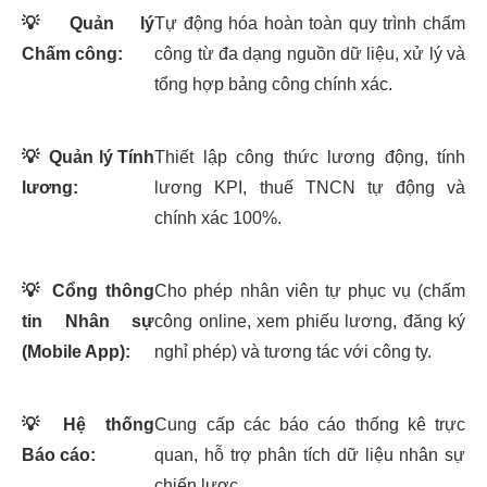
💡
Quản lý
Tự động hóa hoàn toàn quy trình chấm
Chấm công:
công từ đa dạng nguồn dữ liệu, xử lý và
tổng hợp bảng công chính xác.
💡
Quản lý Tính
Thiết lập công thức lương động, tính
lương:
lương KPI, thuế TNCN tự động và
chính xác 100%.
💡
Cổng thông
Cho phép nhân viên tự phục vụ (chấm
tin Nhân sự
công online, xem phiếu lương, đăng ký
(Mobile App):
nghỉ phép) và tương tác với công ty.
💡
Hệ thống
Cung cấp các báo cáo thống kê trực
Báo cáo:
quan, hỗ trợ phân tích dữ liệu nhân sự
chiến lược.