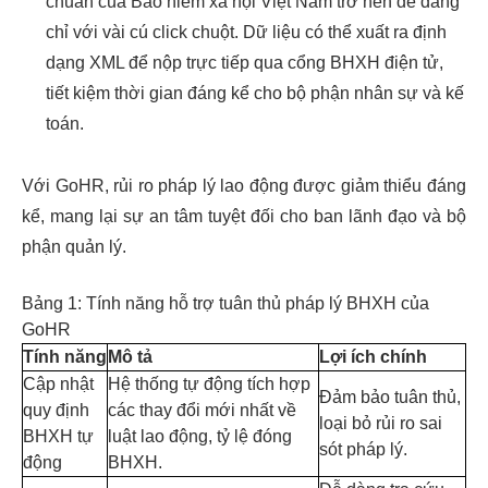
chuẩn của Bảo hiểm xã hội Việt Nam trở nên dễ dàng
chỉ với vài cú click chuột. Dữ liệu có thể xuất ra định
dạng XML để nộp trực tiếp qua cổng BHXH điện tử,
tiết kiệm thời gian đáng kể cho bộ phận nhân sự và kế
toán.
Với GoHR, rủi ro pháp lý lao động được giảm thiểu đáng
kể, mang lại sự an tâm tuyệt đối cho ban lãnh đạo và bộ
phận quản lý.
Bảng 1: Tính năng hỗ trợ tuân thủ pháp lý BHXH của
GoHR
Tính năng
Mô tả
Lợi ích chính
Cập nhật
Hệ thống tự động tích hợp
Đảm bảo tuân thủ,
quy định
các thay đổi mới nhất về
loại bỏ rủi ro sai
BHXH tự
luật lao động, tỷ lệ đóng
sót pháp lý.
động
BHXH.