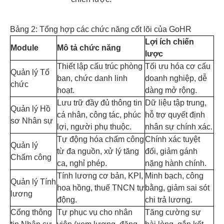
Bảng 2: Tổng hợp các chức năng cốt lõi của GoHR
Lợi ích chiến
Module
Mô tả chức năng
lược
Thiết lập cấu trúc phòng
Tối ưu hóa cơ cấu
Quản lý Tổ
ban, chức danh linh
doanh nghiệp, dễ
chức
hoạt.
dàng mở rộng.
Lưu trữ đầy đủ thông tin
Dữ liệu tập trung,
Quản lý Hồ
cá nhân, công tác, phúc
hỗ trợ quyết định
sơ Nhân sự
lợi, người phụ thuộc.
nhân sự chính xác.
Tự động hóa chấm công
Chính xác tuyệt
Quản lý
từ đa nguồn, xử lý tăng
đối, giảm gánh
Chấm công
ca, nghỉ phép.
nặng hành chính.
Tính lương cơ bản, KPI,
Minh bạch, công
Quản lý Tính
hoa hồng, thuế TNCN tự
bằng, giảm sai sót
lương
động.
chi trả lương.
Cổng thông
Tự phục vụ cho nhân
Tăng cường sự