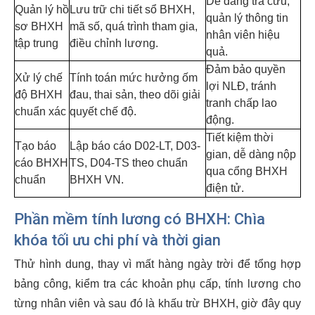
Dễ dàng tra cứu,
Quản lý hồ
Lưu trữ chi tiết sổ BHXH,
quản lý thông tin
sơ BHXH
mã số, quá trình tham gia,
nhân viên hiệu
tập trung
điều chỉnh lương.
quả.
Đảm bảo quyền
Xử lý chế
Tính toán mức hưởng ốm
lợi NLĐ, tránh
độ BHXH
đau, thai sản, theo dõi giải
tranh chấp lao
chuẩn xác
quyết chế độ.
động.
Tiết kiệm thời
Tạo báo
Lập báo cáo D02-LT, D03-
gian, dễ dàng nộp
cáo BHXH
TS, D04-TS theo chuẩn
qua cổng BHXH
chuẩn
BHXH VN.
điện tử.
Phần mềm tính lương có BHXH: Chìa
khóa tối ưu chi phí và thời gian
Thử hình dung, thay vì mất hàng ngày trời để tổng hợp
bảng công, kiểm tra các khoản phụ cấp, tính lương cho
từng nhân viên và sau đó là khấu trừ BHXH, giờ đây quy