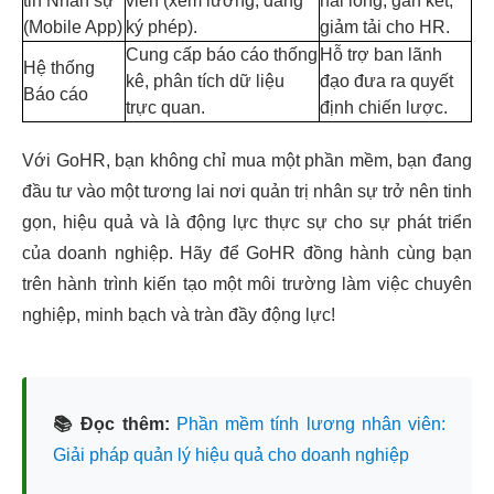
tin Nhân sự
viên (xem lương, đăng
hài lòng, gắn kết,
(Mobile App)
ký phép).
giảm tải cho HR.
Cung cấp báo cáo thống
Hỗ trợ ban lãnh
Hệ thống
kê, phân tích dữ liệu
đạo đưa ra quyết
Báo cáo
trực quan.
định chiến lược.
Với GoHR, bạn không chỉ mua một phần mềm, bạn đang
đầu tư vào một tương lai nơi quản trị nhân sự trở nên tinh
gọn, hiệu quả và là động lực thực sự cho sự phát triển
của doanh nghiệp. Hãy để GoHR đồng hành cùng bạn
trên hành trình kiến tạo một môi trường làm việc chuyên
nghiệp, minh bạch và tràn đầy động lực!
📚 Đọc thêm:
Phần mềm tính lương nhân viên:
Giải pháp quản lý hiệu quả cho doanh nghiệp