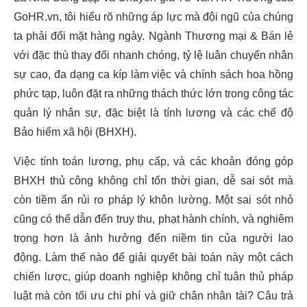
GoHR.vn, tôi hiểu rõ những áp lực mà đội ngũ của chúng
ta phải đối mặt hàng ngày. Ngành Thương mại & Bán lẻ
với đặc thù thay đổi nhanh chóng, tỷ lệ luân chuyển nhân
sự cao, đa dạng ca kíp làm việc và chính sách hoa hồng
phức tạp, luôn đặt ra những thách thức lớn trong công tác
quản lý nhân sự, đặc biệt là tính lương và các chế độ
Bảo hiểm xã hội (BHXH).
Việc tính toán lương, phụ cấp, và các khoản đóng góp
BHXH thủ công không chỉ tốn thời gian, dễ sai sót mà
còn tiềm ẩn rủi ro pháp lý khôn lường. Một sai sót nhỏ
cũng có thể dẫn đến truy thu, phạt hành chính, và nghiêm
trọng hơn là ảnh hưởng đến niềm tin của người lao
động. Làm thế nào để giải quyết bài toán này một cách
chiến lược, giúp doanh nghiệp không chỉ tuân thủ pháp
luật mà còn tối ưu chi phí và giữ chân nhân tài? Câu trả