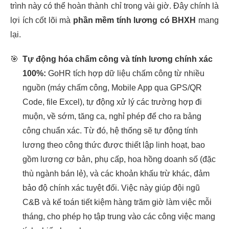
trình này có thể hoàn thành chỉ trong vài giờ. Đây chính là
lợi ích cốt lõi mà
phần mềm tính lương có BHXH
mang
lại.
🎯
Tự động hóa chấm công và tính lương chính xác
100%:
GoHR tích hợp dữ liệu chấm công từ nhiều
nguồn (máy chấm công, Mobile App qua GPS/QR
Code, file Excel), tự động xử lý các trường hợp đi
muộn, về sớm, tăng ca, nghỉ phép để cho ra bảng
công chuẩn xác. Từ đó, hệ thống sẽ tự động tính
lương theo công thức được thiết lập linh hoạt, bao
gồm lương cơ bản, phụ cấp, hoa hồng doanh số (đặc
thù ngành bán lẻ), và các khoản khấu trừ khác, đảm
bảo độ chính xác tuyệt đối. Việc này giúp đội ngũ
C&B và kế toán tiết kiệm hàng trăm giờ làm việc mỗi
tháng, cho phép họ tập trung vào các công việc mang