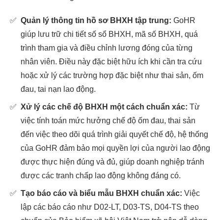
✅
Quản lý thông tin hồ sơ BHXH tập trung:
GoHR
giúp lưu trữ chi tiết số sổ BHXH, mã số BHXH, quá
trình tham gia và điều chỉnh lương đóng của từng
nhân viên. Điều này đặc biệt hữu ích khi cần tra cứu
hoặc xử lý các trường hợp đặc biệt như thai sản, ốm
đau, tai nạn lao động.
✅
Xử lý các chế độ BHXH một cách chuẩn xác:
Từ
việc tính toán mức hưởng chế độ ốm đau, thai sản
đến việc theo dõi quá trình giải quyết chế độ, hệ thống
của GoHR đảm bảo mọi quyền lợi của người lao động
được thực hiện đúng và đủ, giúp doanh nghiệp tránh
được các tranh chấp lao động không đáng có.
✅
Tạo báo cáo và biểu mẫu BHXH chuẩn xác:
Việc
lập các báo cáo như D02-LT, D03-TS, D04-TS theo