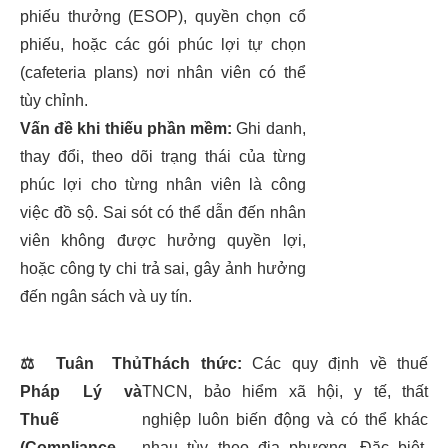
phiếu thưởng (ESOP), quyền chọn cổ
phiếu, hoặc các gói phúc lợi tự chọn
(cafeteria plans) nơi nhân viên có thể
tùy chỉnh.
Vấn đề khi thiếu phần mềm:
Ghi danh,
thay đổi, theo dõi trạng thái của từng
phúc lợi cho từng nhân viên là công
việc đồ sộ. Sai sót có thể dẫn đến nhân
viên không được hưởng quyền lợi,
hoặc công ty chi trả sai, gây ảnh hưởng
đến ngân sách và uy tín.
⚖️
Tuân Thủ
Thách thức:
Các quy định về thuế
Pháp Lý và
TNCN, bảo hiểm xã hội, y tế, thất
Thuế
nghiệp luôn biến động và có thể khác
(Compliance
nhau tùy theo địa phương. Đặc biệt,