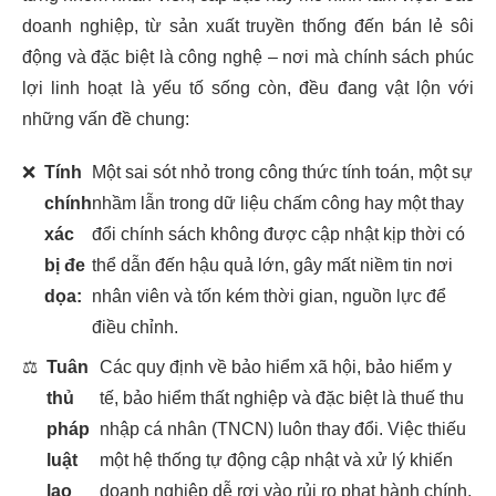
doanh nghiệp, từ sản xuất truyền thống đến bán lẻ sôi
động và đặc biệt là công nghệ – nơi mà chính sách phúc
lợi linh hoạt là yếu tố sống còn, đều đang vật lộn với
những vấn đề chung:
❌
Tính
Một sai sót nhỏ trong công thức tính toán, một sự
chính
nhầm lẫn trong dữ liệu chấm công hay một thay
xác
đổi chính sách không được cập nhật kịp thời có
bị đe
thể dẫn đến hậu quả lớn, gây mất niềm tin nơi
dọa:
nhân viên và tốn kém thời gian, nguồn lực để
điều chỉnh.
⚖️
Tuân
Các quy định về bảo hiểm xã hội, bảo hiểm y
thủ
tế, bảo hiểm thất nghiệp và đặc biệt là thuế thu
pháp
nhập cá nhân (TNCN) luôn thay đổi. Việc thiếu
luật
một hệ thống tự động cập nhật và xử lý khiến
lao
doanh nghiệp dễ rơi vào rủi ro phạt hành chính,