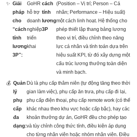
✨
Giải
GoHR
cách
(Position – Vị trí; Person – Cá
pháp
hỗ trợ
tính
nhân; Performance – Hiệu suất)
cho
doanh
lương
một cách linh hoạt. Hệ thống cho
“cách
nghiệp
3P
phép thiết lập thang bảng lương
tính
triển
theo vị trí, điều chỉnh theo năng
lương
khai
lực cá nhân và tính toán dựa trên
3P”:
hiệu suất KPI, từ đó xây dựng một
cấu trúc lương thưởng toàn diện
và minh bạch.
💰
Quản
Dù là phụ cấp thâm niên (tự động tăng theo thời
lý
gian làm việc), phụ cấp ăn trưa, phụ cấp đi lại,
phụ
phụ cấp điện thoại, phụ cấp remote work (có thể
cấp
khác nhau theo khu vực hoặc cấp bậc), hay các
đa
khoản thưởng dự án, GoHR đều cho phép tạo
dạng:
và tùy chỉnh công thức tính, điều kiện áp dụng
cho từng nhân viên hoặc nhóm nhân viên. Điều