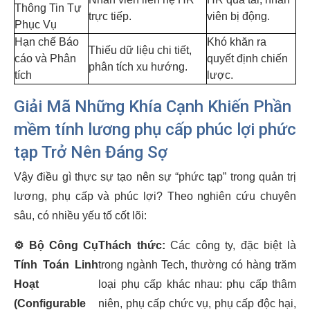
Thông Tin Tự
trực tiếp.
viên bị động.
Phục Vụ
Hạn chế Báo
Khó khăn ra
Thiếu dữ liệu chi tiết,
cáo và Phân
quyết định chiến
phân tích xu hướng.
tích
lược.
Giải Mã Những Khía Cạnh Khiến Phần
mềm tính lương phụ cấp phúc lợi phức
tạp Trở Nên Đáng Sợ
Vậy điều gì thực sự tạo nên sự “phức tạp” trong quản trị
lương, phụ cấp và phúc lợi? Theo nghiên cứu chuyên
sâu, có nhiều yếu tố cốt lõi:
⚙️
Bộ Công Cụ
Thách thức:
Các công ty, đặc biệt là
Tính Toán Linh
trong ngành Tech, thường có hàng trăm
Hoạt
loại phụ cấp khác nhau: phụ cấp thâm
(Configurable
niên, phụ cấp chức vụ, phụ cấp độc hại,