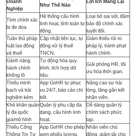
Doanh
Lợi Ích Mang Lại
Như Thế Nào
Nghiệp
Hệ thống cấu hình
Loại bỏ sai sót, đảm
Tính chính xác
linh hoạt, tính toán tự
bảo độ chính xác
bị đe dọa
động.
tuyệt đối.
Tuân thủ pháp
Cập nhật liên tục, tự
Giảm thiểu rủi ro
luật lao động
động xử lý thuế
pháp lý, tránh phạt
và thuế
TNCN.
hành chính.
Gánh nặng
Tự động hóa quy
Giải phóng HR, tối
hành chính
trình, tích hợp dữ
ưu hóa thời gian.
khổng lồ
liệu.
Thiếu minh
App GoHR tự phục
Nâng cao sự hài
bạch và trải
vụ 24/7, báo cáo chi
lòng, tăng gắn kết
nghiệm kém
tiết.
nhân viên.
Khó khăn quản
Quản lý phụ cấp đa
Dễ dàng quản lý
lý đa quốc
dạng, cấu hình linh
chính sách phức
gia/mô hình
hoạt.
tạp.
Thiếu Cổng
App GoHR cho phép
Nhân viên chủ
Thông Tin Tự
xem phiếu lương,
động, giảm tải cho