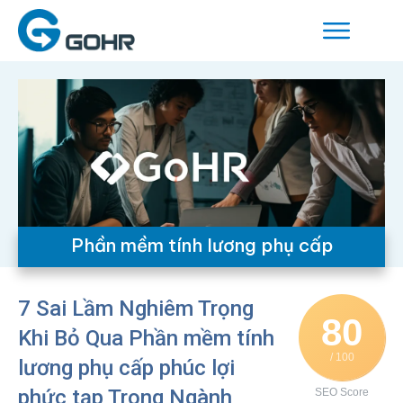
Phần mềm tính lương phụ cấp
7 Sai Lầm Nghiêm Trọng
80
Khi Bỏ Qua Phần mềm tính
/ 100
lương phụ cấp phúc lợi
phức tạp Trong Ngành
SEO Score