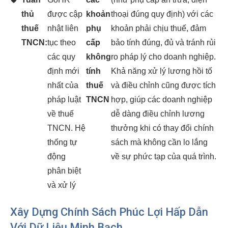
thủ
được cập
khoản
thoại đúng quy định) với các
thuế
nhật liên
phụ
khoản phải chịu thuế, đảm
TNCN:
tục theo
cấp
bảo tính đúng, đủ và tránh rủi
các quy
không
ro pháp lý cho doanh nghiệp.
định mới
tính
Khả năng xử lý lương hồi tố
nhất của
thuế
và điều chỉnh cũng được tích
pháp luật
TNCN
hợp, giúp các doanh nghiệp
về thuế
dễ dàng điều chỉnh lương
TNCN. Hệ
thưởng khi có thay đổi chính
thống tự
sách mà không cần lo lắng
động
về sự phức tạp của quá trình.
phân biệt
và xử lý
Xây Dựng Chính Sách Phúc Lợi Hấp Dẫn
Với Dữ Liệu Minh Bạch