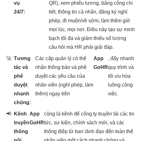
vụ
QR), xem phiếu lương, bảng công chi
24/7:
tiết, thông tin cá nhân, đăng ký nghỉ
phép, đi muộn/về sớm, làm thêm giờ
mọi lúc, mọi nơi. Điều này tạo sự minh
bạch tối đa và giảm thiểu số lượng
câu hỏi mà HR phải giải đáp.
🚀
Tương
Các cấp quản lý có thể
App
, đẩy nhanh
tác và
nhận thông báo và phê
GoHR
quy trình và
phê
duyệt các yêu cầu của
tối ưu hóa
duyệt
nhân viên (nghỉ phép, làm
luồng công
nhanh
thêm) ngay trên
việc.
chóng:
📢
Kênh
App
cũng là kênh để công ty truyền tải các tin
truyền
GoHR
tức, sự kiện, chính sách mới, và các
thông
thông điệp từ ban lãnh đạo đến toàn thể
nội
nhân viên một cách nhanh chóng và