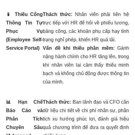
📱
Thiếu Cổng
Thách thức:
Nhân viên phải liên hệ
Thông Tin Tự
trực tiếp với HR để hỏi về phiếu lương,
Phục Vụ
bảng công, các khoản phụ cấp hay tình
(Employee Self-
trạng nghỉ phép, khiến HR quá tải.
Service Portal)
Vấn đề khi thiếu phần mềm:
Gánh
nặng hành chính cho HR tăng lên, trong
khi nhân viên lại cảm thấy thiếu minh
bạch và không chủ động được thông tin
của mình.
📊
Hạn Chế
Thách thức:
Ban lãnh đạo và CFO cần
Báo Cáo và
dữ liệu chi tiết về chi phí nhân sự, phân
Phân Tích
tích xu hướng phúc lợi, đánh giá hiệu
Chuyên Sâu
quả chương trình để đưa ra quyết định