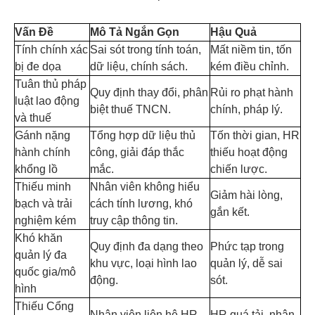
Vấn Đề
Mô Tả Ngắn Gọn
Hậu Quả
Tính chính xác
Sai sót trong tính toán,
Mất niềm tin, tốn
bị đe dọa
dữ liệu, chính sách.
kém điều chỉnh.
Tuân thủ pháp
Quy định thay đổi, phân
Rủi ro phạt hành
luật lao động
biệt thuế TNCN.
chính, pháp lý.
và thuế
Gánh nặng
Tổng hợp dữ liệu thủ
Tốn thời gian, HR
hành chính
công, giải đáp thắc
thiếu hoạt động
khổng lồ
mắc.
chiến lược.
Thiếu minh
Nhân viên không hiểu
Giảm hài lòng,
bạch và trải
cách tính lương, khó
gắn kết.
nghiệm kém
truy cập thông tin.
Khó khăn
Quy định đa dạng theo
Phức tạp trong
quản lý đa
khu vực, loại hình lao
quản lý, dễ sai
quốc gia/mô
động.
sót.
hình
Thiếu Cổng
Nhân viên liên hệ HR
HR quá tải, nhân