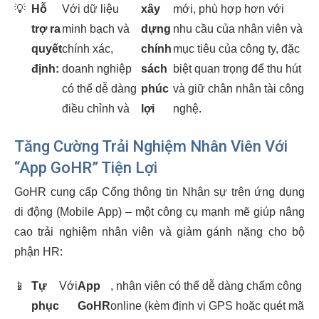
💡
Hỗ
Với dữ liệu
xây
mới, phù hợp hơn với
trợ ra
minh bạch và
dựng
nhu cầu của nhân viên và
quyết
chính xác,
chính
mục tiêu của công ty, đặc
định:
doanh nghiệp
sách
biệt quan trọng để thu hút
có thể dễ dàng
phúc
và giữ chân nhân tài công
điều chỉnh và
lợi
nghệ.
Tăng Cường Trải Nghiệm Nhân Viên Với
“App GoHR” Tiện Lợi
GoHR cung cấp Cổng thông tin Nhân sự trên ứng dụng
di động (Mobile App) – một công cụ mạnh mẽ giúp nâng
cao trải nghiệm nhân viên và giảm gánh nặng cho bộ
phận HR:
📱
Tự
Với
App
, nhân viên có thể dễ dàng chấm công
phục
GoHR
online (kèm định vị GPS hoặc quét mã