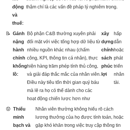
động
thậm chí là các vấn đề pháp lý nghiêm trọng.
và
thuế:
📝
Gánh
Bộ phận C&B thường xuyên phải
xây
hấp
nặng
đối mặt với việc tổng hợp dữ liệu từ
dựng
dẫn
hành
nhiều nguồn khác nhau (chấm
chính
hoặc
chính
công, KPI, thông tin cá nhân), thực
sách
phát
khổng
hiện hàng trăm phép tính thủ công,
phúc
triển
lồ:
và giải đáp thắc mắc của nhân viên.
lợi
nhân
Điều này tiêu tốn thời gian quý báu
tài.
mà lẽ ra họ có thể dành cho các
hoạt động chiến lược hơn như
😟
Thiếu
Nhân viên thường không hiểu rõ cách
minh
lương thưởng của họ được tính toán, hoặc
bạch và
gặp khó khăn trong việc truy cập thông tin