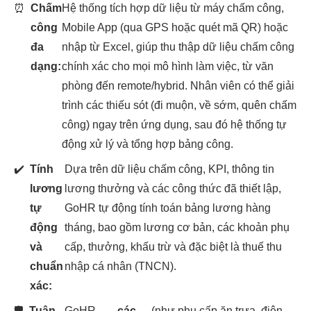
⏰
Chấm
Hệ thống tích hợp dữ liệu từ máy chấm công,
công
Mobile App (qua GPS hoặc quét mã QR) hoặc
đa
nhập từ Excel, giúp thu thập dữ liệu chấm công
dạng:
chính xác cho mọi mô hình làm việc, từ văn
phòng đến remote/hybrid. Nhân viên có thể giải
trình các thiếu sót (đi muộn, về sớm, quên chấm
công) ngay trên ứng dụng, sau đó hệ thống tự
động xử lý và tổng hợp bảng công.
✔️
Tính
Dựa trên dữ liệu chấm công, KPI, thông tin
lương
lương thưởng và các công thức đã thiết lập,
tự
GoHR tự động tính toán bảng lương hàng
động
tháng, bao gồm lương cơ bản, các khoản phụ
và
cấp, thưởng, khấu trừ và đặc biệt là thuế thu
chuẩn
nhập cá nhân (TNCN).
xác:
🛡️
Tuân
GoHR
các
(như phụ cấp ăn trưa, điện