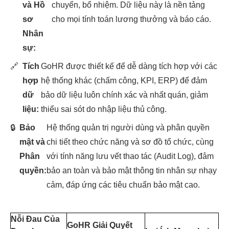
và Hồ
chuyển, bổ nhiệm. Dữ liệu này là nền tảng
sơ
cho mọi tính toán lương thưởng và báo cáo.
Nhân
sự:
🔗
Tích
GoHR được thiết kế để dễ dàng tích hợp với các
hợp
hệ thống khác (chấm công, KPI, ERP) để đảm
dữ
bảo dữ liệu luôn chính xác và nhất quán, giảm
liệu:
thiểu sai sót do nhập liệu thủ công.
🔒
Bảo
Hệ thống quản trị người dùng và phân quyền
mật và
chi tiết theo chức năng và sơ đồ tổ chức, cùng
Phân
với tính năng lưu vết thao tác (Audit Log), đảm
quyền:
bảo an toàn và bảo mật thông tin nhân sự nhạy
cảm, đáp ứng các tiêu chuẩn bảo mật cao.
Nỗi Đau Của
GoHR Giải Quyết