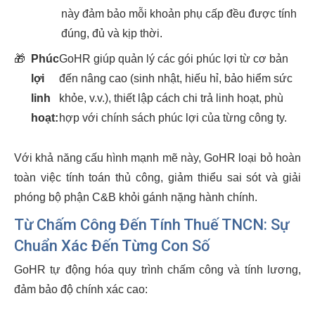
này đảm bảo mỗi khoản phụ cấp đều được tính
đúng, đủ và kịp thời.
🎁
Phúc
GoHR giúp quản lý các gói phúc lợi từ cơ bản
lợi
đến nâng cao (sinh nhật, hiếu hỉ, bảo hiểm sức
linh
khỏe, v.v.), thiết lập cách chi trả linh hoạt, phù
hoạt:
hợp với chính sách phúc lợi của từng công ty.
Với khả năng cấu hình mạnh mẽ này, GoHR loại bỏ hoàn
toàn việc tính toán thủ công, giảm thiểu sai sót và giải
phóng bộ phận C&B khỏi gánh nặng hành chính.
Từ Chấm Công Đến Tính Thuế TNCN: Sự
Chuẩn Xác Đến Từng Con Số
GoHR tự động hóa quy trình chấm công và tính lương,
đảm bảo độ chính xác cao: