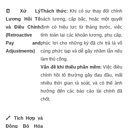
⏰
Xử Lý
Thách thức:
Khi có sự thay đổi chính
Lương Hồi Tố
sách lương, cấp bậc, hoặc một quyết
và Điều Chỉnh
định có hiệu lực từ tháng trước, việc
(Retroactive
tính toán lại các khoản lương, phụ cấp,
Pay and
phúc lợi cho những kỳ đã chi trả là vô
Adjustments)
cùng phức tạp và dễ gây nhầm lẫn nếu
làm thủ công.
Vấn đề khi thiếu phần mềm:
Việc điều
chỉnh hồi tố thường gây đau đầu, mất
nhiều thời gian rà soát, và có thể ảnh
hưởng đến các báo cáo tài chính đã
chốt.
🔗
Tích Hợp và
Đồng Bộ Hóa