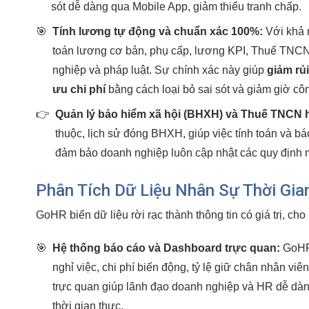
sót dễ dàng qua Mobile App, giảm thiểu tranh chấp.
🎯
Tính lương tự động và chuẩn xác 100%:
Với khả 
toán lương cơ bản, phụ cấp, lương KPI, Thuế TNCN
nghiệp và pháp luật. Sự chính xác này giúp
giảm rủi
ưu chi phí
bằng cách loại bỏ sai sót và giảm giờ cô
👉
Quản lý bảo hiểm xã hội (BHXH) và Thuế TNCN h
thuộc, lịch sử đóng BHXH, giúp việc tính toán và b
đảm bảo doanh nghiệp luôn cập nhật các quy định 
Phân Tích Dữ Liệu Nhân Sự Thời Gia
GoHR biến dữ liệu rời rạc thành thông tin có giá trị, ch
🎯
Hệ thống báo cáo và Dashboard trực quan:
GoHR 
nghỉ việc, chi phí biến động, tỷ lệ giữ chân nhân viê
trực quan giúp lãnh đạo doanh nghiệp và HR dễ dàn
thời gian thực.