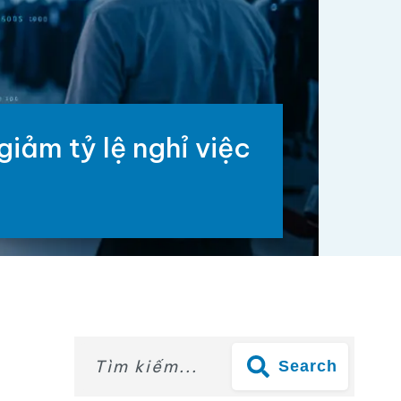
iảm tỷ lệ nghỉ việc
Search