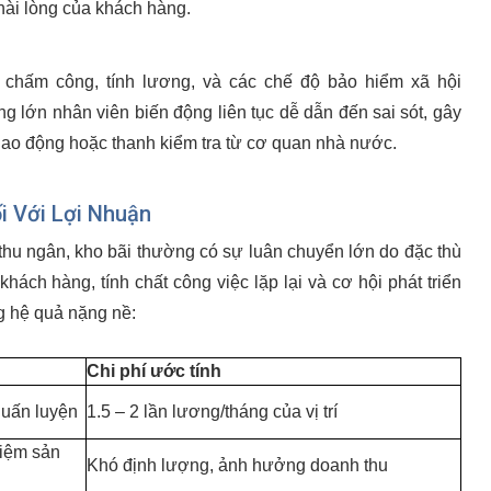
hài lòng của khách hàng.
, chấm công, tính lương, và các chế độ bảo hiểm xã hội
 lớn nhân viên biến động liên tục dễ dẫn đến sai sót, gây
g lao động hoặc thanh kiểm tra từ cơ quan nhà nước.
i Với Lợi Nhuận
 thu ngân, kho bãi thường có sự luân chuyển lớn do đặc thù
khách hàng, tính chất công việc lặp lại và cơ hội phát triển
 hệ quả nặng nề:
Chi phí ước tính
huấn luyện
1.5 – 2 lần lương/tháng của vị trí
hiệm sản
Khó định lượng, ảnh hưởng doanh thu