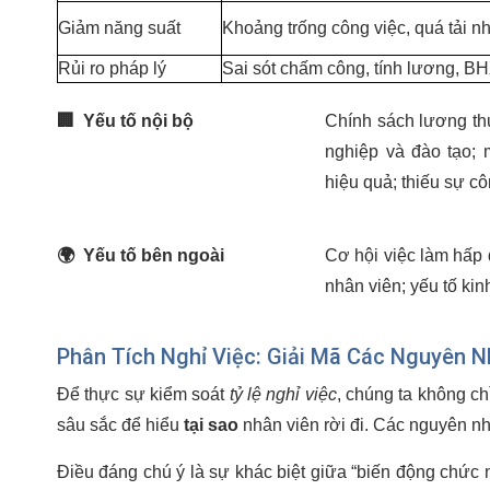
Giảm năng suất
Khoảng trống công việc, quá tải n
Rủi ro pháp lý
Sai sót chấm công, tính lương, B
🏢
Yếu tố nội bộ
Chính sách lương thư
nghiệp và đào tạo; 
hiệu quả; thiếu sự c
🌍
Yếu tố bên ngoài
Cơ hội việc làm hấp 
nhân viên; yếu tố kinh
Phân Tích Nghỉ Việc: Giải Mã Các Nguyên 
Để thực sự kiểm soát
tỷ lệ nghỉ việc
, chúng ta không ch
sâu sắc để hiểu
tại sao
nhân viên rời đi. Các nguyên nh
Điều đáng chú ý là sự khác biệt giữa “biến động chức n