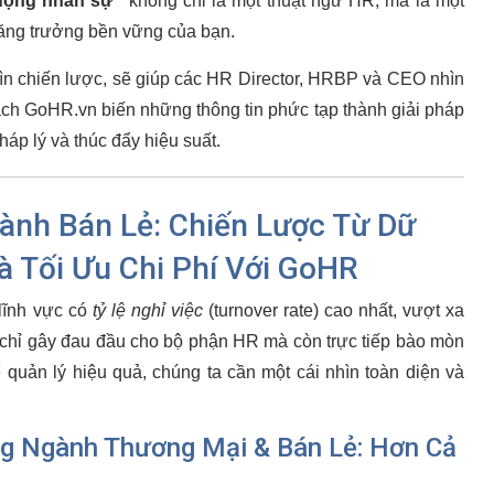
 động nhân sự”
không chỉ là một thuật ngữ HR, mà là một
 tăng trưởng bền vững của bạn.
hìn chiến lược, sẽ giúp các HR Director, HRBP và CEO nhìn
ách GoHR.vn biến những thông tin phức tạp thành giải pháp
pháp lý và thúc đẩy hiệu suất.
ành Bán Lẻ: Chiến Lược Từ Dữ
à Tối Ưu Chi Phí Với GoHR
lĩnh vực có
tỷ lệ nghỉ việc
(turnover rate) cao nhất, vượt xa
 chỉ gây đau đầu cho bộ phận HR mà còn trực tiếp bào mòn
 quản lý hiệu quả, chúng ta cần một cái nhìn toàn diện và
g Ngành Thương Mại & Bán Lẻ: Hơn Cả