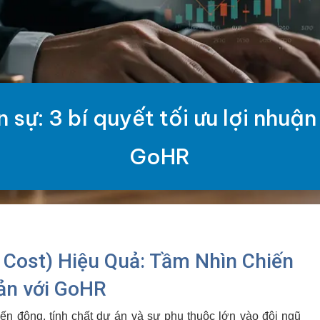
n sự: 3 bí quyết tối ưu lợi nhu
GoHR
 Cost) Hiệu Quả: Tầm Nhìn Chiến
ản với GoHR
ến động, tính chất dự án và sự phụ thuộc lớn vào đội ngũ