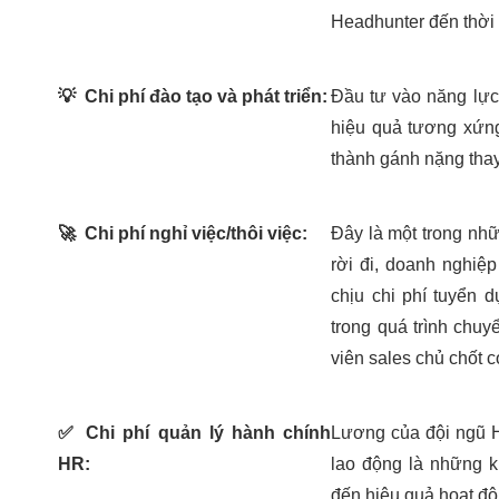
Headhunter đến thời 
💡
Chi phí đào tạo và phát triển:
Đầu tư vào năng lực 
hiệu quả tương xứng?
thành gánh nặng thay 
🚀
Chi phí nghỉ việc/thôi việc:
Đây là một trong nhữ
rời đi, doanh nghiệ
chịu chi phí tuyển 
trong quá trình chuy
viên sales chủ chốt 
✅
Chi phí quản lý hành chính
Lương của đội ngũ HR
HR:
lao động là những 
đến hiệu quả hoạt độ