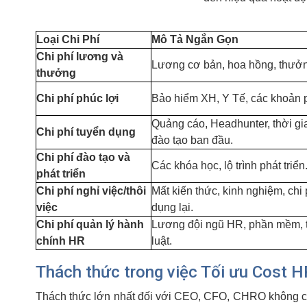
Loại Chi Phí
Mô Tả Ngắn Gọn
Chi phí lương và
Lương cơ bản, hoa hồng, thưởn
thưởng
Chi phí phúc lợi
Bảo hiểm XH, Y Tế, các khoản 
Quảng cáo, Headhunter, thời gi
Chi phí tuyển dụng
đào tạo ban đầu.
Chi phí đào tạo và
Các khóa học, lộ trình phát triển
phát triển
Chi phí nghỉ việc/thôi
Mất kiến thức, kinh nghiệm, chi 
việc
dụng lại.
Chi phí quản lý hành
Lương đội ngũ HR, phần mềm, 
chính HR
luật.
Thách thức trong việc Tối ưu Cost 
Thách thức lớn nhất đối với CEO, CFO, CHRO không chỉ