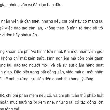
gian phỏng vấn và đào tạo ban đầu.
nhân viên là cần thiết, nhưng liệu chi phí này có mang lại
 Việc đào tạo tràn lan, không theo lộ trình rõ ràng sẽ trở
vì đòn bẩy phát triển.
ng khoản chi phí “vô hình” lớn nhất. Khi một nhân viên giỏi
p không chỉ mất kiến thức, kinh nghiệm mà còn phải gánh
dụng lại, đào tạo người mới, và cả sự sụt giảm năng suất
ển giao. Đặc biệt trong bất động sản, việc mất đi một nhân
có thể ảnh hưởng trực tiếp đến doanh thu hàng tỷ đồng.
, chi phí phần mềm nếu có, và chi phí tuân thủ pháp luật
khoản mục thường bị xem nhẹ, nhưng lại có tác động lớn
ng tổng thể.