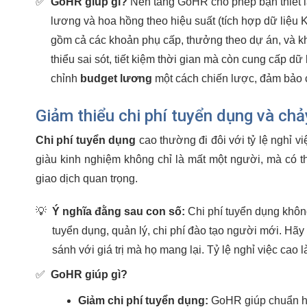
✅
GoHR giúp gì?
Nền tảng GoHR cho phép bạn thiết lậ
lương và hoa hồng theo hiệu suất (tích hợp dữ liệu 
gồm cả các khoản phụ cấp, thưởng theo dự án, và k
thiểu sai sót, tiết kiệm thời gian mà còn cung cấp dữ l
chỉnh
budget lương
một cách chiến lược, đảm bảo 
Giảm thiểu chi phí tuyển dụng và ch
Chi phí tuyển dụng
cao thường đi đôi với tỷ lệ nghỉ vi
giàu kinh nghiệm không chỉ là mất một người, mà có t
giao dịch quan trọng.
💡
Ý nghĩa đằng sau con số:
Chi phí tuyển dụng không
tuyển dụng, quản lý, chi phí đào tạo người mới. Hãy 
sánh với giá trị mà họ mang lại. Tỷ lệ nghỉ việc cao
✅
GoHR giúp gì?
Giảm chi phí tuyển dụng:
GoHR giúp chuẩn hóa