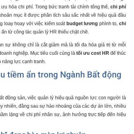
 ưu hóa chi phí. Trong bức tranh tài chính tổng thể,
chi phí
khoản mục ít được phân tích sâu sắc nhất về hiệu quả đầu
g loay hoay với việc kiểm soát
budget lương
phình to,
chi
 ẩn từ công tác quản lý HR thiếu chặt chẽ.
n sự không chỉ là cắt giảm mà là tối đa hóa giá trị từ mỗi
doanh nghiệp. Mục tiêu cuối cùng là
tối ưu cost HR
để thúc
o năng lực cạnh tranh.
au tiềm ẩn trong Ngành Bất động
t động sản, việc quản lý hiệu quả nguồn lực con người là
Tuy nhiên, đằng sau sự hào nhoáng của các dự án lớn, nhiều
hầm lặng về chi phí nhân sự, ảnh hưởng trực tiếp đến hiệu