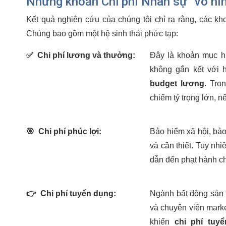
Những khoản Chi phí Nhân sự “vô hì
Kết quả nghiên cứu của chúng tôi chỉ ra rằng, các k
Chúng bao gồm một hệ sinh thái phức tạp:
✅
Chi phí lương và thưởng:
Đây là khoản mục hi
không gắn kết với h
budget lương
. Tro
chiếm tỷ trọng lớn, 
🎯
Chi phí phúc lợi:
Bảo hiểm xã hội, bảo
và cần thiết. Tuy nhi
dẫn đến phạt hành chí
👉
Chi phí tuyển dụng:
Ngành bất động sản 
và chuyên viên market
khiến
chi phí tuy