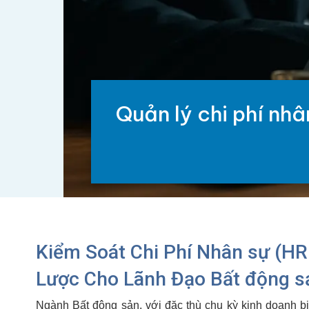
Quản lý chi phí nhâ
Kiểm Soát Chi Phí Nhân sự (HR
Lược Cho Lãnh Đạo Bất động s
Ngành Bất động sản, với đặc thù chu kỳ kinh doanh bi