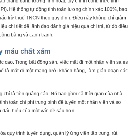
p thang bảng lương linh hoạt, tùy chỉnh công thức tính
KPI). Hệ thống tự động tính toán lương chính xác 100%, bao
hấu trừ thuế TNCN theo quy định. Điều này không chỉ giảm
iệu chi tiết để lãnh đạo đánh giá hiệu quả chi trả, từ đó điều
công bằng và cạnh tranh.
ảy máu chất xám
ệc cao. Trong bất động sản, việc mất đi một nhân viên sales
hể là mất đi một mạng lưới khách hàng, làm gián đoạn các
 chỉ là tiền quảng cáo. Nó bao gồm cả thời gian của nhà
tính toán chi phí trung bình để tuyển một nhân viên và so
 là dấu hiệu của một vấn đề sâu hơn.
 quy trình tuyển dụng, quản lý ứng viên tập trung, rút