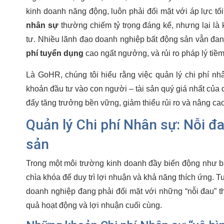
kinh doanh năng động, luôn phải đối mặt với áp lực tối
nhân sự
thường chiếm tỷ trọng đáng kể, nhưng lại là 
tư. Nhiều lãnh đạo doanh nghiệp bất động sản vẫn đan
phí tuyển dụng
cao ngất ngưởng, và rủi ro pháp lý tiềm
Là GoHR, chúng tôi hiểu rằng việc quản lý chi phí nhâ
khoản đầu tư vào con người – tài sản quý giá nhất của 
đẩy tăng trưởng bền vững, giảm thiểu rủi ro và nâng ca
Quản lý Chi phí Nhân sự: Nỗi đ
sản
Trong một môi trường kinh doanh đầy biến động như bấ
chìa khóa để duy trì lợi nhuận và khả năng thích ứng. 
doanh nghiệp đang phải đối mặt với những “nỗi đau” t
quả hoạt động và lợi nhuận cuối cùng.