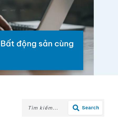
ận Bất động sản cùng
Search