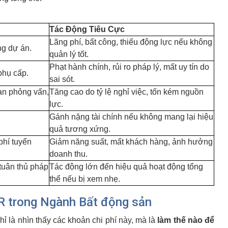
Tác Động Tiêu Cực
Lãng phí, bất công, thiếu động lực nếu không
g dự án.
quản lý tốt.
Phạt hành chính, rủi ro pháp lý, mất uy tín do
phụ cấp.
sai sót.
an phỏng vấn,
Tăng cao do tỷ lệ nghỉ việc, tốn kém nguồn
lực.
Gánh nặng tài chính nếu không mang lại hiệu
.
quả tương xứng.
phí tuyển
Giảm năng suất, mất khách hàng, ảnh hưởng
doanh thu.
tuân thủ pháp
Tác động lớn đến hiệu quả hoạt động tổng
thể nếu bị xem nhẹ.
HR trong Ngành Bất động sản
 là nhìn thấy các khoản chi phí này, mà là
làm thế nào để