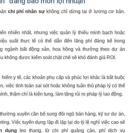
nh” đang bào mòn lợi nhuận
hoản
chi phí nhân sự
không chỉ dừng lại ở lương cơ bản.
ển nhiên nhất, nhưng việc quản lý thiếu minh bạch hoặc
iệu suất thực tế có thể dẫn đến lãng phí đáng kể trong
ng ngành bất động sản, hoa hồng và thưởng theo dự án
nếu không được kiểm soát chặt chẽ sẽ khó đánh giá ROI.
 hiểm y tế, các khoản phụ cấp và phúc lợi khác là bắt buộc
ên, việc tính toán sai sót hoặc không tuân thủ pháp lý có thể
nh, thậm chí là kiện tụng, làm tăng rủi ro pháp lý lao động.
thường xuyên cần bổ sung đội ngũ bán hàng, kỹ sư dự án,
ing. Việc tuyển dụng lặp đi lặp lại do tỷ lệ nghỉ việc cao sẽ
ển dụng
leo thang, từ chi phí quảng cáo, phí dịch vụ