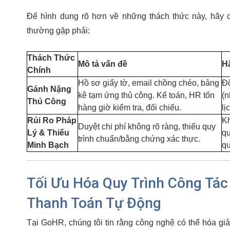
Để hình dung rõ hơn về những thách thức này, hãy 
thường gặp phải:
Thách Thức
Mô tả vấn đề
H
Chính
Hồ sơ giấy tờ, email chồng chéo, bảng
Độ
Gánh Nặng
kê tạm ứng thủ công. Kế toán, HR tốn
(n
Thủ Công
hàng giờ kiểm tra, đối chiếu.
lị
Rủi Ro Pháp
Kh
Duyệt chi phí không rõ ràng, thiếu quy
Lý & Thiếu
qu
trình chuẩn/bằng chứng xác thực.
Minh Bạch
qu
Tối Ưu Hóa Quy Trình Công Tác
Thanh Toán Tự Động
Tại GoHR, chúng tôi tin rằng công nghệ có thể hóa giả