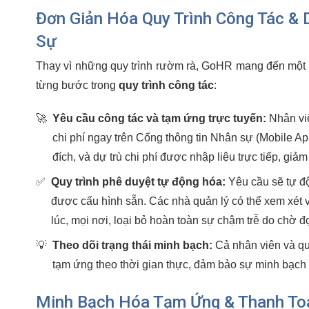
Đơn Giản Hóa Quy Trình Công Tác & 
Sự
Thay vì những quy trình rườm rà, GoHR mang đến một g
từng bước trong
quy trình công tác
:
🚀
Yêu cầu công tác và tạm ứng trực tuyến:
Nhân viê
chi phí ngay trên Cổng thông tin Nhân sự (Mobile A
đích, và dự trù chi phí được nhập liệu trực tiếp, giảm 
✅
Quy trình phê duyệt tự động hóa:
Yêu cầu sẽ tự đ
được cấu hình sẵn. Các nhà quản lý có thể xem xét v
lúc, mọi nơi, loại bỏ hoàn toàn sự chậm trễ do chờ đợ
💡
Theo dõi trạng thái minh bạch:
Cả nhân viên và quả
tạm ứng theo thời gian thực, đảm bảo sự minh bạch 
Minh Bạch Hóa Tạm Ứng & Thanh Toá