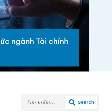
hức ngành Tài chính
Search