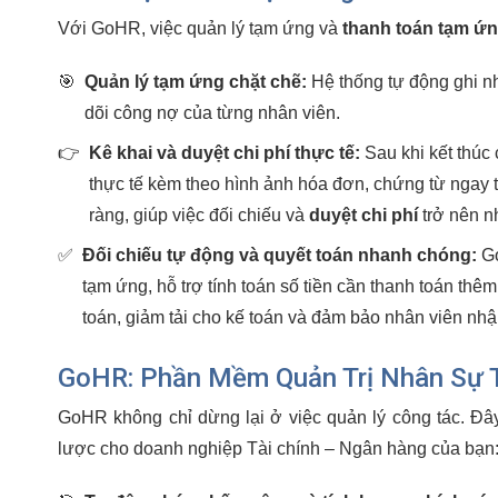
Với GoHR, việc quản lý tạm ứng và
thanh toán tạm ứ
🎯
Quản lý tạm ứng chặt chẽ:
Hệ thống tự động ghi n
dõi công nợ của từng nhân viên.
👉
Kê khai và duyệt chi phí thực tế:
Sau khi kết thúc 
thực tế kèm theo hình ảnh hóa đơn, chứng từ ngay 
ràng, giúp việc đối chiếu và
duyệt chi phí
trở nên n
✅
Đối chiếu tự động và quyết toán nhanh chóng:
Go
tạm ứng, hỗ trợ tính toán số tiền cần thanh toán thê
toán, giảm tải cho kế toán và đảm bảo nhân viên nhậ
GoHR: Phần Mềm Quản Trị Nhân Sự T
GoHR không chỉ dừng lại ở việc quản lý công tác. Đây 
lược cho doanh nghiệp Tài chính – Ngân hàng của bạn