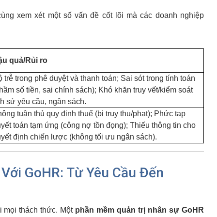
cùng xem xét một số vấn đề cốt lõi mà các doanh nghiệp
ậu quả/Rủi ro
 trễ trong phê duyệt và thanh toán; Sai sót trong tính toán
hầm số tiền, sai chính sách); Khó khăn truy vết/kiểm soát
ch sử yêu cầu, ngân sách.
ông tuân thủ quy định thuế (bị truy thu/phạt); Phức tạp
yết toán tạm ứng (công nợ tồn đọng); Thiếu thông tin cho
yết định chiến lược (không tối ưu ngân sách).
 Với GoHR: Từ Yêu Cầu Đến
i mọi thách thức. Một
phần mềm quản trị nhân sự GoHR