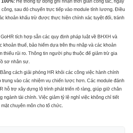
c 100%:
Hệ thống tự động ghi nhận thời gian công tác, ngày
 công, sau đó chuyển trực tiếp vào module tính lương. Điều
ác khoản khấu trừ được thực hiện chính xác tuyệt đối, tránh
GoHR tích hợp sẵn các quy định pháp luật về BHXH và
c khoản thuế, bảo hiểm dựa trên thu nhập và các khoản
 thiểu rủi ro. Thông tin người phụ thuộc để giảm trừ gia
hồ sơ nhân sự.
Bằng cách giải phóng HR khỏi các công việc hành chính
ập trung vào các nhiệm vụ chiến lược hơn. Các module đánh
hỗ trợ xây dựng lộ trình phát triển rõ ràng, giúp giữ chân
g ngành tài chính. Việc giảm tỷ lệ nghỉ việc không chỉ tiết
về mặt chuyên môn cho tổ chức.