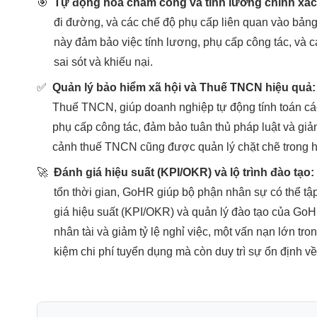
🎯
Tự động hóa chấm công và tính lương chính xá
đi đường, và các chế độ phụ cấp liên quan vào bảng
này đảm bảo việc tính lương, phụ cấp công tác, và c
sai sót và khiếu nại.
✅
Quản lý bảo hiểm xã hội và Thuế TNCN hiệu quả:
Thuế TNCN, giúp doanh nghiệp tự động tính toán cá
phụ cấp công tác, đảm bảo tuân thủ pháp luật và giảm
cảnh thuế TNCN cũng được quản lý chặt chẽ trong 
🚀
Đánh giá hiệu suất (KPI/OKR) và lộ trình đào tạo:
tốn thời gian, GoHR giúp bộ phận nhân sự có thể t
giá hiệu suất (KPI/OKR) và quản lý đào tạo của GoHR 
nhân tài và giảm tỷ lệ nghỉ việc, một vấn nạn lớn tron
kiệm chi phí tuyển dụng mà còn duy trì sự ổn định 