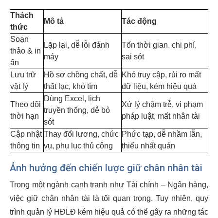
Thách
Mô tả
Tác động
thức
Soạn
Lặp lại, dễ lỗi đánh
Tốn thời gian, chi phí,
thảo & in
máy
sai sót
ấn
Lưu trữ
Hồ sơ chồng chất, dễ
Khó truy cập, rủi ro mất
vật lý
thất lạc, khó tìm
dữ liệu, kém hiệu quả
Dùng Excel, lịch
Theo dõi
Xử lý chậm trễ, vi phạm
truyền thống, dễ bỏ
thời hạn
pháp luật, mất nhân tài
sót
Cập nhật
Thay đổi lương, chức
Phức tạp, dễ nhầm lẫn,
thông tin
vụ, phụ lục thủ công
thiếu nhất quán
Ảnh hưởng đến chiến lược giữ chân nhân tài
Trong một ngành cạnh tranh như Tài chính – Ngân hàng,
việc giữ chân nhân tài là tối quan trọng. Tuy nhiên, quy
trình quản lý HĐLĐ kém hiệu quả có thể gây ra những tác