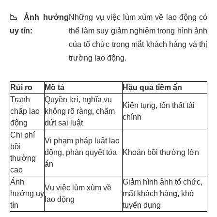
📉
Ảnh hưởng
Những vụ việc lùm xùm về lao động có
uy tín:
thể làm suy giảm nghiêm trọng hình ảnh
của tổ chức trong mắt khách hàng và thị
trường lao động.
Rủi ro
Mô tả
Hậu quả tiềm ẩn
Tranh
Quyền lợi, nghĩa vụ
Kiện tụng, tổn thất tài
chấp lao
không rõ ràng, chấm
chính
động
dứt sai luật
Chi phí
Vi phạm pháp luật lao
bồi
động, phán quyết tòa
Khoản bồi thường lớn
thường
án
cao
Ảnh
Giảm hình ảnh tổ chức,
Vụ việc lùm xùm về
hưởng uy
mất khách hàng, khó
lao động
tín
tuyển dụng