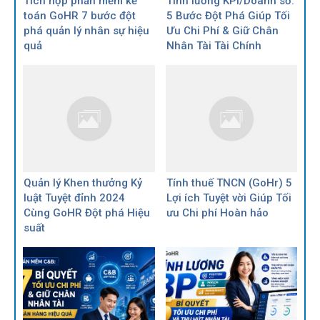
Tích hợp phần mềm kế
Tính lương KPI/Doanh số:
toán GoHR 7 bước đột
5 Bước Đột Phá Giúp Tối
phá quản lý nhân sự hiệu
Ưu Chi Phí & Giữ Chân
quả
Nhân Tài Tài Chính
Quản lý Khen thưởng Kỷ
Tính thuế TNCN (GoHr) 5
luật Tuyệt đỉnh 2024
Lợi ích Tuyệt vời Giúp Tối
Cùng GoHR Đột phá Hiệu
ưu Chi phí Hoàn hảo
suất