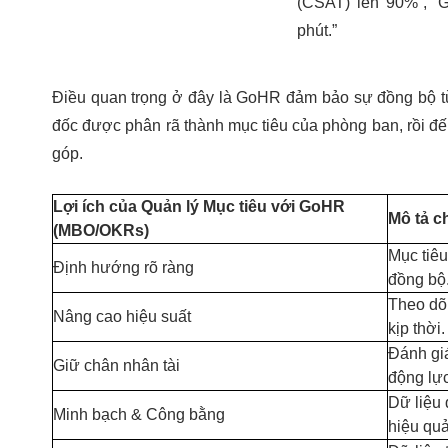
(CSAT) lên 90%”, “G
phút.”
Điều quan trọng ở đây là GoHR đảm bảo sự đồng bộ t
đốc được phân rã thành mục tiêu của phòng ban, rồi đế
góp.
Lợi ích của Quản lý Mục tiêu với GoHR
Mô tả ch
(MBO/OKRs)
Mục tiêu
Định hướng rõ ràng
đồng bộ
Theo dõi
Nâng cao hiệu suất
kịp thời.
Đánh giá
Giữ chân nhân tài
động lực
Dữ liệu 
Minh bạch & Công bằng
hiệu quả