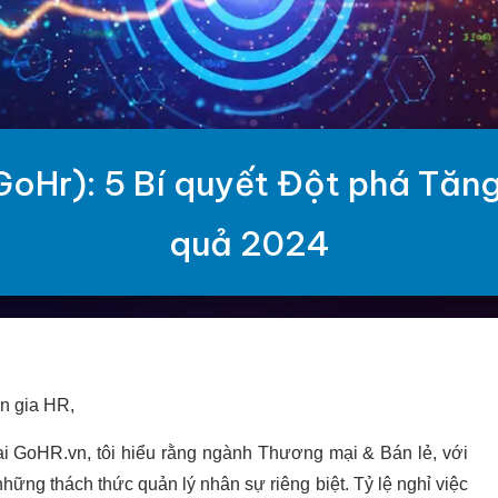
GoHr): 5 Bí quyết Đột phá Tăng
quả 2024
n gia HR,
 GoHR.vn, tôi hiểu rằng ngành Thương mại & Bán lẻ, với
hững thách thức quản lý nhân sự riêng biệt. Tỷ lệ nghỉ việc