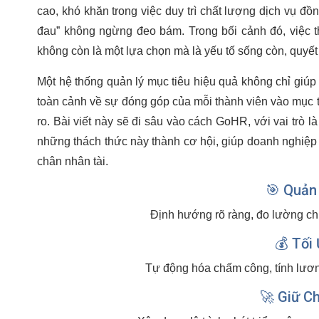
cao, khó khăn trong việc duy trì chất lượng dịch vụ đồ
đau” không ngừng đeo bám. Trong bối cảnh đó, việc t
không còn là một lựa chọn mà là yếu tố sống còn, quyết
Một hệ thống quản lý mục tiêu hiệu quả không chỉ giú
toàn cảnh về sự đóng góp của mỗi thành viên vào mục t
ro. Bài viết này sẽ đi sâu vào cách GoHR, với vai trò l
những thách thức này thành cơ hội, giúp doanh nghiệp 
chân nhân tài.
🎯 Quản 
Định hướng rõ ràng, đo lường chí
💰 Tối 
Tự động hóa chấm công, tính lương
🚀 Giữ C