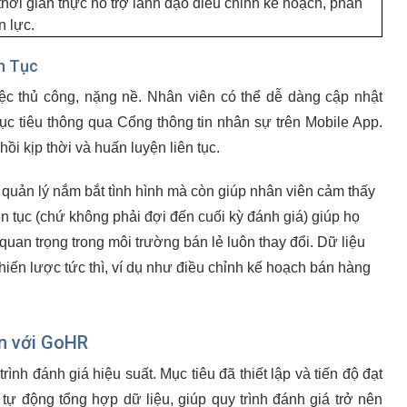
thời gian thực hỗ trợ lãnh đạo điều chỉnh kế hoạch, phân
n lực.
n Tục
iệc thủ công, nặng nề. Nhân viên có thể dễ dàng cập nhật
mục tiêu thông qua Cổng thông tin nhân sự trên Mobile App.
ồi kịp thời và huấn luyện liên tục.
quản lý nắm bắt tình hình mà còn giúp nhân viên cảm thấy
n tục (chứ không phải đợi đến cuối kỳ đánh giá) giúp họ
t quan trọng trong môi trường bán lẻ luôn thay đổi. Dữ liệu
chiến lược tức thì, ví dụ như điều chỉnh kế hoạch bán hàng
ện với GoHR
rình đánh giá hiệu suất. Mục tiêu đã thiết lập và tiến độ đạt
ự động tổng hợp dữ liệu, giúp quy trình đánh giá trở nên