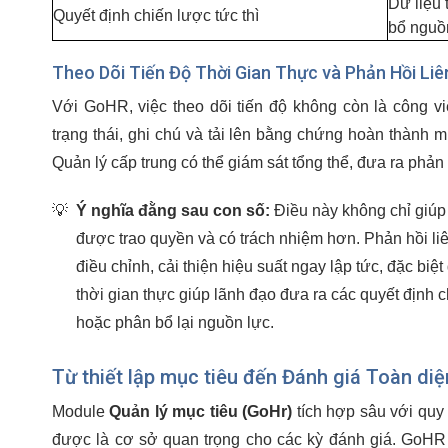
Dữ liệu 
Quyết định chiến lược tức thì
bổ nguồ
Theo Dõi Tiến Độ Thời Gian Thực và Phản Hồi Liê
Với GoHR, việc theo dõi tiến độ không còn là công v
trạng thái, ghi chú và tải lên bằng chứng hoàn thành 
Quản lý cấp trung có thể giám sát tổng thể, đưa ra phản h
💡
Ý nghĩa đằng sau con số:
Điều này không chỉ giúp 
được trao quyền và có trách nhiệm hơn. Phản hồi liê
điều chỉnh, cải thiện hiệu suất ngay lập tức, đặc biệ
thời gian thực giúp lãnh đạo đưa ra các quyết định 
hoặc phân bổ lại nguồn lực.
Từ thiết lập mục tiêu đến Đánh giá Toàn di
Module
Quản lý mục tiêu (GoHr)
tích hợp sâu với quy t
được là cơ sở quan trọng cho các kỳ đánh giá. GoHR t