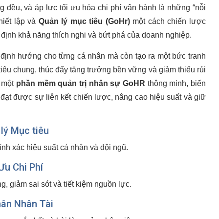
ng đều, và áp lực tối ưu hóa chi phí vận hành là những “nỗi
hiết lập và
Quản lý mục tiêu (GoHr)
một cách chiến lược
 định khả năng thích nghi và bứt phá của doanh nghiệp.
p định hướng cho từng cá nhân mà còn tạo ra một bức tranh
iêu chung, thúc đẩy tăng trưởng bền vững và giảm thiểu rủi
à một
phần mềm quản trị nhân sự GoHR
thông minh, biến
đạt được sự liên kết chiến lược, nâng cao hiệu suất và giữ
lý Mục tiêu
nh xác hiệu suất cá nhân và đội ngũ.
Ưu Chi Phí
, giảm sai sót và tiết kiệm nguồn lực.
hân Nhân Tài