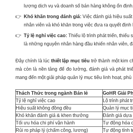
lượng dịch vụ và doanh số bán hàng không ổn định
👉
Khó khăn trong đánh giá:
Việc đánh giá hiệu suất
nhân viên và khó khăn trong việc đưa ra quyết định 
👉
Tỷ lệ nghỉ việc cao:
Thiếu lộ trình phát triển, thi
là những nguyên nhân hàng đầu khiến nhân viên, đặc 
Đây chính là lúc
thiết lập mục tiêu
trở thành một kim c
mà còn là nền tảng để đo lường, đánh giá và phát tr
mang đến một giải pháp quản lý mục tiêu linh hoạt, phù
Thách Thức trong ngành Bán lẻ
GoHR Giải P
Tỷ lệ nghỉ việc cao
Lộ trình phát 
Hiệu suất không đồng đều
Quản lý mục ti
Khó khăn đánh giá & khen thưởng
Đánh giá dựa 
Tối ưu hóa chi phí vận hành
Tự động hóa c
Rủi ro pháp lý (chấm công, lương)
Tự động tính t