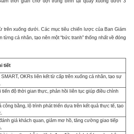
iảm thời gian chờ đợi trung bình tại quầy xuống dưới 3
ừ trên xuống dưới. Các mục tiêu chiến lược của Ban Giám
n từng cá nhân, tạo nên một “bức tranh” thống nhất về đóng
i tiết
 SMART, OKRs liên kết từ cấp trên xuống cá nhân, tạo sự
.
 tiến độ thời gian thực, phản hồi liên tục giúp điều chỉnh
 công bằng, lộ trình phát triển dựa trên kết quả thực tế, tạo
.
đánh giá khách quan, giảm mơ hồ, tăng cường giao tiếp
.