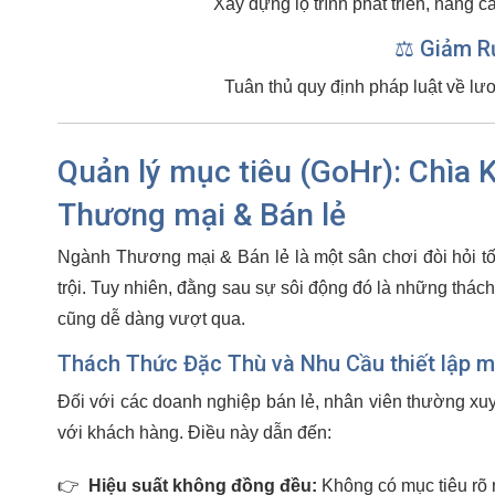
Xây dựng lộ trình phát triển, nâng c
⚖️ Giảm R
Tuân thủ quy định pháp luật về lư
Quản lý mục tiêu (GoHr): Chìa
Thương mại & Bán lẻ
Ngành Thương mại & Bán lẻ là một sân chơi đòi hỏi tố
trội. Tuy nhiên, đằng sau sự sôi động đó là những thá
cũng dễ dàng vượt qua.
Thách Thức Đặc Thù và Nhu Cầu thiết lập m
Đối với các doanh nghiệp bán lẻ, nhân viên thường xuyên
với khách hàng. Điều này dẫn đến:
👉
Hiệu suất không đồng đều:
Không có mục tiêu rõ r