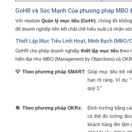
GoHR và Sức Mạnh Của phương pháp MBO &
Với module
Quản lý mục tiêu (GoHr)
, chúng tôi khôn
để doanh nghiệp liên kết chặt chẽ hiệu suất cá nhân với
Thiết Lập Mục Tiêu Linh Hoạt, Minh Bạch (MBO/
GoHR cho phép doanh nghiệp
thiết lập mục tiêu
theo 
hiện đại như MBO (Management by Objectives) và OKRs
💡
Theo phương pháp SMART:
Giúp mục tiêu trở n
hạn rõ ràng. Ví dụ:
quý 3.”
🎯
Theo phương pháp OKRs:
Định hướng bằng các 
có thể đo lường đượ
khách hàng lên tầm 