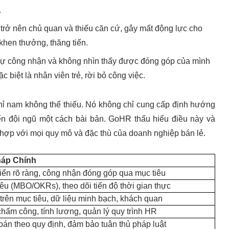
.
 trở nên chủ quan và thiếu căn cứ, gây mất động lực cho
khen thưởng, thăng tiến.
ếu sự công nhận và không nhìn thấy được đóng góp của mình
biệt là nhân viên trẻ, rời bỏ công việc.
hỉ nam không thể thiếu. Nó không chỉ cung cấp định hướng
iển đội ngũ một cách bài bản. GoHR thấu hiểu điều này và
 hợp với mọi quy mô và đặc thù của doanh nghiệp bán lẻ.
háp Chính
triển rõ ràng, công nhận đóng góp qua mục tiêu
êu (MBO/OKRs), theo dõi tiến độ thời gian thực
trên mục tiêu, dữ liệu minh bạch, khách quan
hấm công, tính lương, quản lý quy trình HR
oán theo quy định, đảm bảo tuân thủ pháp luật