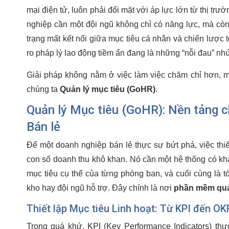
mại điện tử, luôn phải đối mặt với áp lực lớn từ thị trư
nghiệp cần một đội ngũ không chỉ có năng lực, mà còn
trạng mất kết nối giữa mục tiêu cá nhân và chiến lược tổ
ro pháp lý lao động tiềm ẩn đang là những “nỗi đau” nh
Giải pháp không nằm ở việc làm việc chăm chỉ hơn, mà
chúng ta
Quản lý mục tiêu (GoHR)
.
Quản lý Mục tiêu (GoHR): Nền tảng c
Bán lẻ
Để một doanh nghiệp bán lẻ thực sự bứt phá, việc thiế
con số doanh thu khô khan. Nó cần một hệ thống có kh
mục tiêu cụ thể của từng phòng ban, và cuối cùng là t
kho hay đội ngũ hỗ trợ. Đây chính là nơi
phần mềm quả
Thiết lập Mục tiêu Linh hoạt: Từ KPI đến O
Trong quá khứ, KPI (Key Performance Indicators) th