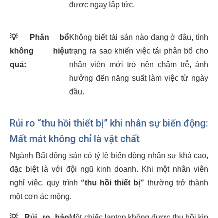
được ngay lập tức.
💡
Phân bổ
Không biết tài sản nào đang ở đâu, tình
không hiệu
trạng ra sao khiến việc tái phân bổ cho
quả:
nhân viên mới trở nên chậm trễ, ảnh
hưởng đến năng suất làm việc từ ngày
đầu.
Rủi ro “thu hồi thiết bị” khi nhân sự biến động:
Mất mát không chỉ là vật chất
Ngành Bất động sản có tỷ lệ biến động nhân sự khá cao,
đặc biệt là với đội ngũ kinh doanh. Khi một nhân viên
nghỉ việc, quy trình
“thu hồi thiết bị”
thường trở thành
một cơn ác mộng.
💡
Rủi ro bảo
Một chiếc laptop không được thu hồi kịp