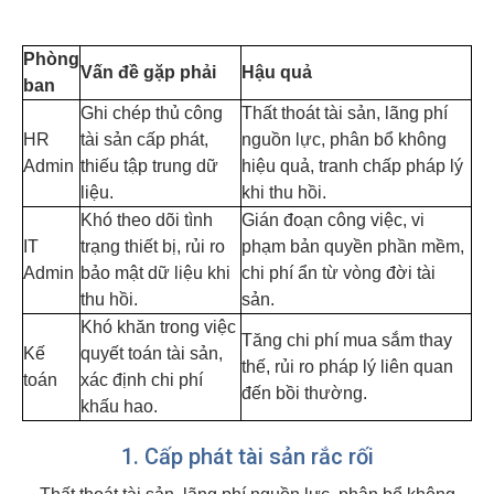
Phòng
Vấn đề gặp phải
Hậu quả
ban
Ghi chép thủ công
Thất thoát tài sản, lãng phí
HR
tài sản cấp phát,
nguồn lực, phân bổ không
Admin
thiếu tập trung dữ
hiệu quả, tranh chấp pháp lý
liệu.
khi thu hồi.
Khó theo dõi tình
Gián đoạn công việc, vi
IT
trạng thiết bị, rủi ro
phạm bản quyền phần mềm,
Admin
bảo mật dữ liệu khi
chi phí ẩn từ vòng đời tài
thu hồi.
sản.
Khó khăn trong việc
Tăng chi phí mua sắm thay
Kế
quyết toán tài sản,
thế, rủi ro pháp lý liên quan
toán
xác định chi phí
đến bồi thường.
khấu hao.
1. Cấp phát tài sản rắc rối