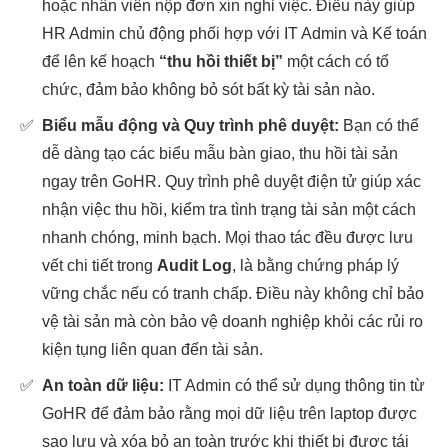
hoặc nhân viên nộp đơn xin nghỉ việc. Điều này giúp
HR Admin chủ động phối hợp với IT Admin và Kế toán
để lên kế hoạch
“thu hồi thiết bị”
một cách có tổ
chức, đảm bảo không bỏ sót bất kỳ tài sản nào.
✅
Biểu mẫu động và Quy trình phê duyệt:
Bạn có thể
dễ dàng tạo các biểu mẫu bàn giao, thu hồi tài sản
ngay trên GoHR. Quy trình phê duyệt điện tử giúp xác
nhận việc thu hồi, kiểm tra tình trạng tài sản một cách
nhanh chóng, minh bạch. Mọi thao tác đều được lưu
vết chi tiết trong
Audit Log
, là bằng chứng pháp lý
vững chắc nếu có tranh chấp. Điều này không chỉ bảo
vệ tài sản mà còn bảo vệ doanh nghiệp khỏi các rủi ro
kiện tụng liên quan đến tài sản.
✅
An toàn dữ liệu:
IT Admin có thể sử dụng thông tin từ
GoHR để đảm bảo rằng mọi dữ liệu trên laptop được
sao lưu và xóa bỏ an toàn trước khi thiết bị được tái