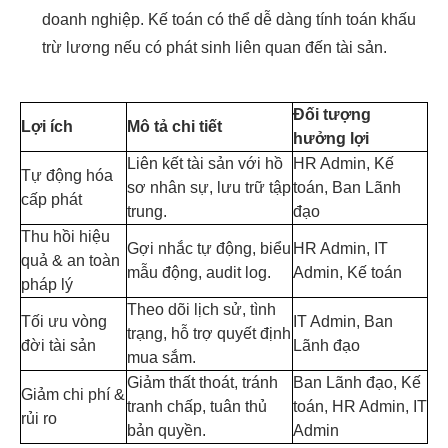
doanh nghiệp. Kế toán có thể dễ dàng tính toán khấu
trừ lương nếu có phát sinh liên quan đến tài sản.
Đối tượng
Lợi ích
Mô tả chi tiết
hưởng lợi
Liên kết tài sản với hồ
HR Admin, Kế
Tự động hóa
sơ nhân sự, lưu trữ tập
toán, Ban Lãnh
cấp phát
trung.
đạo
Thu hồi hiệu
Gợi nhắc tự động, biểu
HR Admin, IT
quả & an toàn
mẫu động, audit log.
Admin, Kế toán
pháp lý
Theo dõi lịch sử, tình
Tối ưu vòng
IT Admin, Ban
trạng, hỗ trợ quyết định
đời tài sản
Lãnh đạo
mua sắm.
Giảm thất thoát, tránh
Ban Lãnh đạo, Kế
Giảm chi phí &
tranh chấp, tuân thủ
toán, HR Admin, IT
rủi ro
bản quyền.
Admin