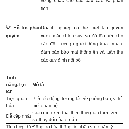
vững chắc cho các báo cáo và phân
tích.
💡
Hỗ trợ phân
Doanh nghiệp có thể thiết lập quyền
quyền:
xem hoặc chỉnh sửa sơ đồ tổ chức cho
các đối tượng người dùng khác nhau,
đảm bảo bảo mật thông tin và tuân thủ
các quy định nội bộ.
Tính
năng/Lợi
Mô tả
ích
Trực quan
Biểu đồ động, tương tác về phòng ban, vị trí,
hóa
mối quan hệ.
Giao diện kéo-thả, theo thời gian thực với
Dễ cập nhật
sự thay đổi của dự án.
Tích hợp dữ
Đồng bộ hóa thông tin nhân sự, quản lý