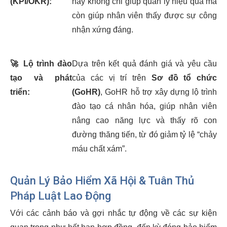
(KPI/OKR):
này không chỉ giúp quản lý hiệu quả mà
còn giúp nhân viên thấy được sự công
nhận xứng đáng.
🚀
Lộ trình đào
Dựa trên kết quả đánh giá và yêu cầu
tạo và phát
của các vị trí trên
Sơ đồ tổ chức
triển:
(GoHR)
, GoHR hỗ trợ xây dựng lộ trình
đào tạo cá nhân hóa, giúp nhân viên
nâng cao năng lực và thấy rõ con
đường thăng tiến, từ đó giảm tỷ lệ “chảy
máu chất xám”.
Quản Lý Bảo Hiểm Xã Hội & Tuân Thủ
Pháp Luật Lao Động
Với các cảnh báo và gợi nhắc tự động về các sự kiện