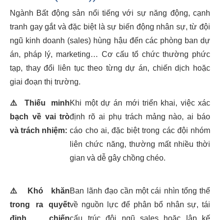
Ngành Bất động sản nổi tiếng với sự năng động, cạnh
tranh gay gắt và đặc biệt là sự biến động nhân sự, từ đội
ngũ kinh doanh (sales) hùng hậu đến các phòng ban dự
án, pháp lý, marketing… Cơ cấu tổ chức thường phức
tạp, thay đổi liên tục theo từng dự án, chiến dịch hoặc
giai đoạn thị trường.
⚠️
Thiếu minh
Khi một dự án mới triển khai, việc xác
bạch về vai trò
định rõ ai phụ trách mảng nào, ai báo
và trách nhiệm:
cáo cho ai, đặc biệt trong các đội nhóm
liên chức năng, thường mất nhiều thời
gian và dễ gây chồng chéo.
⚠️
Khó khăn
Ban lãnh đạo cần một cái nhìn tổng thể
trong ra quyết
về nguồn lực để phân bổ nhân sự, tái
định chiến
cấu trúc đội ngũ sales hoặc lập kế