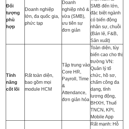
Doanh
Đối
SMB đến lớn,
Doanh nghiệp
nghiệp nhỏ &
tượng
đặc biệt ngành
lớn, đa quốc gia,
vừa (SMB),
phù
có biến động
phức tạp
ưu tiên sự
hợp
nhân sự, chuỗi
đơn giản
(Bán lẻ, F&B,
Sản xuất)
Toàn diện, tùy
biến cao cho thị
trường VN:
Tập trung vào
Quản lý tổ
Core HR,
Tính
Rất toàn diện,
chức, hồ sơ,
Payroll, Time
năng
bao gồm mọi
chấm công đa
&
cốt lõi
module HCM
dạng, tính
Attendance,
lương động,
đơn giản hóa
BHXH, Thuế
TNCN, KPI,
Mobile App
Rất mạnh: Hỗ