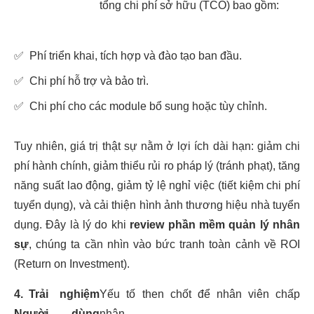
tổng chi phí sở hữu (TCO) bao gồm:
✅
Phí triển khai, tích hợp và đào tạo ban đầu.
✅
Chi phí hỗ trợ và bảo trì.
✅
Chi phí cho các module bổ sung hoặc tùy chỉnh.
Tuy nhiên, giá trị thật sự nằm ở lợi ích dài hạn: giảm chi
phí hành chính, giảm thiểu rủi ro pháp lý (tránh phạt), tăng
năng suất lao động, giảm tỷ lệ nghỉ việc (tiết kiệm chi phí
tuyển dụng), và cải thiện hình ảnh thương hiệu nhà tuyển
dụng. Đây là lý do khi
review phần mềm quản lý nhân
sự
, chúng ta cần nhìn vào bức tranh toàn cảnh về ROI
(Return on Investment).
4.
Trải nghiệm
Yếu tố then chốt để nhân viên chấp
Người dùng
nhận.