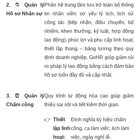
2.
📁
Quản lý
Phân hệ trung tâm lưu trữ toàn bộ thông
Hồ sơ Nhân sự
tin nhân viên: sơ yếu lý lịch, lịch sử
công tác (tiếp nhận, điều chuyển, bổ
nhiệm, khen thưởng, kỷ luật, hợp đồng
lao động), phúc lợi và phụ cấp linh hoạt,
thiết lập thang – bảng lương theo quy
định doanh nghiệp. GoHR giúp giảm rủi
ro pháp lý lao động bằng cách đảm bảo
hồ sơ luôn đầy đủ và cập nhật.
3.
⏰
Quản lý
Quy trình tự động hóa cao giúp giảm
Chấm công
thiểu sai sót và tiết kiệm thời gian.
👉
Thiết
Định nghĩa ký hiệu chấm
lập linh
công, ca làm việc, lịch làm
hoạt:
việc, ngày nghỉ lễ.