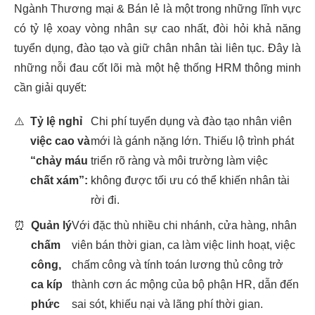
Ngành Thương mại & Bán lẻ là một trong những lĩnh vực
có tỷ lệ xoay vòng nhân sự cao nhất, đòi hỏi khả năng
tuyển dụng, đào tạo và giữ chân nhân tài liên tục. Đây là
những nỗi đau cốt lõi mà một hệ thống HRM thông minh
cần giải quyết:
⚠️
Tỷ lệ nghỉ
Chi phí tuyển dụng và đào tạo nhân viên
việc cao và
mới là gánh nặng lớn. Thiếu lộ trình phát
“chảy máu
triển rõ ràng và môi trường làm việc
chất xám”:
không được tối ưu có thể khiến nhân tài
rời đi.
⏰
Quản lý
Với đặc thù nhiều chi nhánh, cửa hàng, nhân
chấm
viên bán thời gian, ca làm việc linh hoạt, việc
công,
chấm công và tính toán lương thủ công trở
ca kíp
thành cơn ác mộng của bộ phận HR, dẫn đến
phức
sai sót, khiếu nại và lãng phí thời gian.