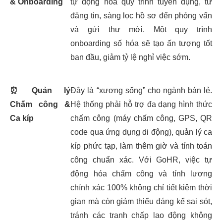
& Onboarding
tự động hóa quy trình tuyển dụng, từ
đăng tin, sàng lọc hồ sơ đến phỏng vấn
và gửi thư mời. Một quy trình
onboarding số hóa sẽ tạo ấn tượng tốt
ban đầu, giảm tỷ lệ nghỉ việc sớm.
⏰
Quản lý
Đây là “xương sống” cho ngành bán lẻ.
Chấm công &
Hệ thống phải hỗ trợ đa dạng hình thức
Ca kíp
chấm công (máy chấm công, GPS, QR
code qua ứng dụng di động), quản lý ca
kíp phức tạp, làm thêm giờ và tính toán
công chuẩn xác. Với GoHR, việc tự
động hóa chấm công và tính lương
chính xác 100% không chỉ tiết kiệm thời
gian mà còn giảm thiểu đáng kể sai sót,
tránh các tranh chấp lao động không