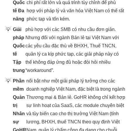
Quốc
chi phí rất lớn và quá trình tùy chỉnh để phù
tế Đa
hợp với pháp lý và văn hóa Việt Nam có thể rất
năng
phức tạp và tốn kém.
💡
Giải
phù hợp với các SMB có nhu cầu đơn giản.
pháp
Nhưng đối với ngành Bán lẻ tại Việt Nam với
Quốc
các yêu cầu đặc thù về BHXH, Thuế TNCN,
tế
quản lý ca kíp phức tạp, các giải pháp này có
Tập
thể không đáp ứng đủ hoặc đòi hỏi nhiều
trung
“workaround”.
💡
Phần
nổi bật như một giải pháp lý tưởng cho các
mềm
doanh nghiệp Việt Nam, đặc biệt là trong ngành
Quản
Thương mại & Bán lẻ. GoHR không chỉ kết hợp
trị
sự linh hoạt của SaaS, các module chuyên biệt
Nhân
và tùy biến cao cho thị trường Việt Nam (tính
sự
lương, BHXH, thuế TNCN theo quy định Việt
GoHR
Nam, quản lý chấm công đa dạng cho chuỗi