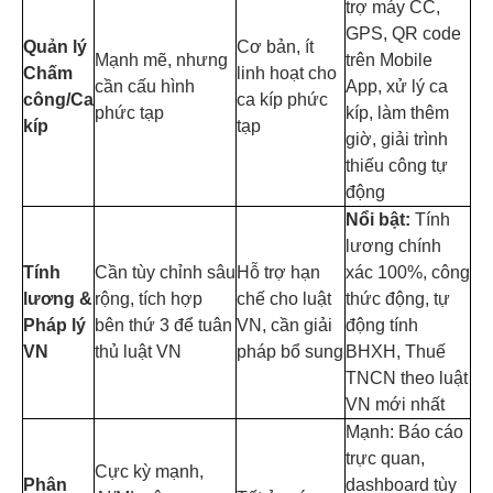
trợ máy CC,
GPS, QR code
Quản lý
Cơ bản, ít
Mạnh mẽ, nhưng
trên Mobile
Chấm
linh hoạt cho
cần cấu hình
App, xử lý ca
công/Ca
ca kíp phức
phức tạp
kíp, làm thêm
kíp
tạp
giờ, giải trình
thiếu công tự
động
Nổi bật:
Tính
lương chính
Tính
Cần tùy chỉnh sâu
Hỗ trợ hạn
xác 100%, công
lương &
rộng, tích hợp
chế cho luật
thức động, tự
Pháp lý
bên thứ 3 để tuân
VN, cần giải
động tính
VN
thủ luật VN
pháp bổ sung
BHXH, Thuế
TNCN theo luật
VN mới nhất
Mạnh: Báo cáo
trực quan,
Cực kỳ mạnh,
Phân
dashboard tùy