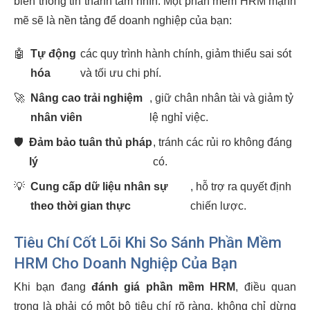
biến thông tin thành tầm nhìn. Một phần mềm HRM mạnh
mẽ sẽ là nền tảng để doanh nghiệp của bạn:
🤖
Tự động
các quy trình hành chính, giảm thiểu sai sót
hóa
và tối ưu chi phí.
🚀
Nâng cao trải nghiệm
, giữ chân nhân tài và giảm tỷ
nhân viên
lệ nghỉ việc.
🛡️
Đảm bảo tuân thủ pháp
, tránh các rủi ro không đáng
lý
có.
💡
Cung cấp dữ liệu nhân sự
, hỗ trợ ra quyết định
theo thời gian thực
chiến lược.
Tiêu Chí Cốt Lõi Khi So Sánh Phần Mềm
HRM Cho Doanh Nghiệp Của Bạn
Khi bạn đang
đánh giá phần mềm HRM
, điều quan
trọng là phải có một bộ tiêu chí rõ ràng, không chỉ dừng