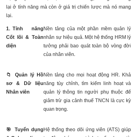
lại ở tính năng mà còn ở giá trị chiến lược mà nó mang
lại.
1.
Tính năng
Nền tảng của một phần mềm quản lý
Cốt lõi & Toàn
nhân sự hiệu quả. Một hệ thống HRM lý
diện
tưởng phải bao quát toàn bộ vòng đời
của nhân viên.
📁
Quản lý Hồ
Nền tảng cho mọi hoạt động HR. Khả
sơ & Dữ liệu
năng tùy chỉnh, tìm kiếm linh hoạt và
Nhân viên
quản lý thông tin người phụ thuộc để
giảm trừ gia cảnh thuế TNCN là cực kỳ
quan trọng.
🎯
Tuyển dụng
Hệ thống theo dõi ứng viên (ATS) giúp