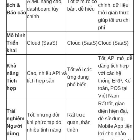
AI/ML nâng cao,
Tốt ở mức cơ
tích &
chỉnh, dữ liệu
dashboard tùy
bản, dễ hiểu
Báo cáo
thời gian thực
chỉnh
giúp tối ưu chi
phí
Mô hình
Triển
Cloud (SaaS)
Cloud (SaaS)
Cloud (SaaS)
khai
Tốt, API mở, dễ
Khả
dàng tích hợp
Tốt với các
năng
Cao, nhiều API và
với các hệ
ứng dụng
Tích
tích hợp sẵn
thống ERP, Kế
phổ biến
hợp
toán, POS tại
Việt Nam
Rất tốt, giao
Trải
diện hiện đại,
Tốt, nhưng đôi
Rất trực
nghiệm
dễ sử dụng,
khi phức tạp do
quan, thân
Người
Mobile App tiện
nhiều tính năng
thiện
dùng
lợi cho nhân