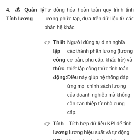
4.
💰
Quản lý
Tự động hóa hoàn toàn quy trình tính
Tính lương
lương phức tạp, dựa trên dữ liệu từ các
phân hệ khác.
👉
Thiết
Người dùng tự định nghĩa
lập
các thành phần lương (lương
công
cơ bản, phụ cấp, khấu trừ) và
thức
thiết lập công thức tính toán.
động:
Điều này giúp hệ thống đáp
ứng mọi chính sách lương
của doanh nghiệp mà không
cần can thiệp từ nhà cung
cấp.
👉
Tính
Tích hợp dữ liệu KPI để tính
lương
lương hiệu suất và tự động