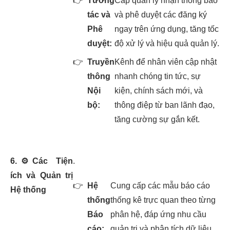
👉
Tương
Cấp quản lý nhận thông báo
tác và
và phê duyệt các đăng ký
Phê
ngay trên ứng dụng, tăng tốc
duyệt:
độ xử lý và hiệu quả quản lý.
👉
Truyền
Kênh để nhân viên cập nhật
thông
nhanh chóng tin tức, sự
Nội
kiện, chính sách mới, và
bộ:
thông điệp từ ban lãnh đạo,
tăng cường sự gắn kết.
6.
⚙️
Các Tiện
.
ích và Quản trị
👉
Hệ
Cung cấp các mẫu báo cáo
Hệ thống
thống
thống kê trực quan theo từng
Báo
phân hệ, đáp ứng nhu cầu
cáo:
quản trị và phân tích dữ liệu