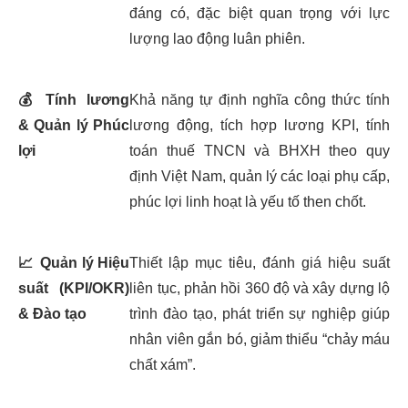
đáng có, đặc biệt quan trọng với lực
lượng lao động luân phiên.
💰
Tính lương
Khả năng tự định nghĩa công thức tính
& Quản lý Phúc
lương động, tích hợp lương KPI, tính
lợi
toán thuế TNCN và BHXH theo quy
định Việt Nam, quản lý các loại phụ cấp,
phúc lợi linh hoạt là yếu tố then chốt.
📈
Quản lý Hiệu
Thiết lập mục tiêu, đánh giá hiệu suất
suất (KPI/OKR)
liên tục, phản hồi 360 độ và xây dựng lộ
& Đào tạo
trình đào tạo, phát triển sự nghiệp giúp
nhân viên gắn bó, giảm thiểu “chảy máu
chất xám”.