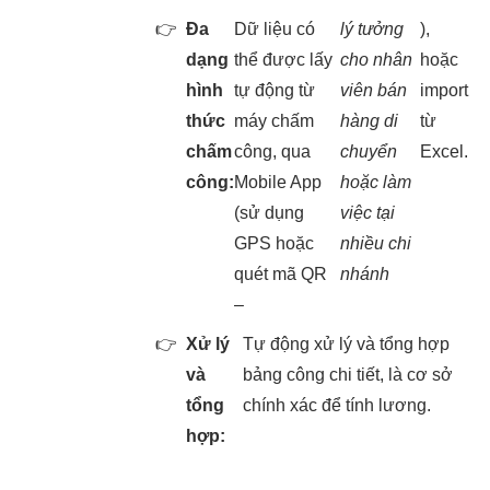
👉
Đa
Dữ liệu có
lý tưởng
),
dạng
thể được lấy
cho nhân
hoặc
hình
tự động từ
viên bán
import
thức
máy chấm
hàng di
từ
chấm
công, qua
chuyển
Excel.
công:
Mobile App
hoặc làm
(sử dụng
việc tại
GPS hoặc
nhiều chi
quét mã QR
nhánh
–
👉
Xử lý
Tự động xử lý và tổng hợp
và
bảng công chi tiết, là cơ sở
tổng
chính xác để tính lương.
hợp: