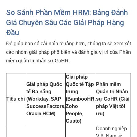
So Sánh Phần Mềm HRM: Bảng Đánh
Giá Chuyên Sâu Các Giải Pháp Hàng
Đầu
Để giúp bạn có cái nhìn rõ ràng hơn, chúng ta sẽ xem xét
các nhóm giải pháp phổ biến và đánh giá vị trí của Phần
mềm quản trị nhân sự GoHR.
Giải pháp
Giải pháp Quốc
Quốc tế Tập
Phần mềm
tế Đa năng
trung
Quản trị Nhân
Tiêu chí
(Workday, SAP
(BambooHR,
sự GoHR (Giải
SuccessFactors,
Zoho
pháp Việt tối
Oracle HCM)
People,
ưu)
Gusto)
Doanh nghiệp
Việt Nam từ