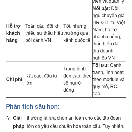
viên và quản lý
Nổi bật:
Đội
ngũ chuyên gia
HR & IT tại Việt
Hỗ trợ
Toàn cầu, đôi khi
Tốt, nhưng
Nam, hỗ trợ
khách
thiếu sự thấu hiểu
thường qua
nhanh chóng,
hàng
bối cảnh VN
kênh quốc tế
thấu hiểu đặc
thù doanh
nghiệp VN
Tối ưu:
Cạnh
Trung bình
tranh, linh hoạt
Rất cao, đầu tư
đến cao, theo
Chi phí
theo module và
lớn
số người
quy mô, ROI
dùng
cao
Phân tích sâu hơn:
💡
Giải
thường là lựa chọn an toàn cho các tập đoàn
pháp
lớn có yêu cầu chuẩn hóa toàn cầu. Tuy nhiên,