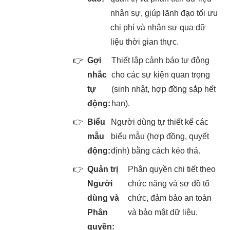
nhân sự, giúp lãnh đạo tối ưu
chi phí và nhân sự qua dữ
liệu thời gian thực.
👉
Gợi
Thiết lập cảnh báo tự động
nhắc
cho các sự kiện quan trọng
tự
(sinh nhật, hợp đồng sắp hết
động:
hạn).
👉
Biểu
Người dùng tự thiết kế các
mẫu
biểu mẫu (hợp đồng, quyết
động:
định) bằng cách kéo thả.
👉
Quản trị
Phân quyền chi tiết theo
Người
chức năng và sơ đồ tổ
dùng và
chức, đảm bảo an toàn
Phân
và bảo mật dữ liệu.
quyền: