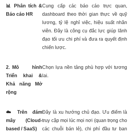
📊
Phân tích &
Cung cấp các báo cáo trực quan,
Báo cáo HR
dashboard theo thời gian thực về quỹ
lương, tỷ lệ nghỉ việc, hiệu suất nhân
viên. Đây là công cụ đắc lực giúp lãnh
đạo tối ưu chi phí và đưa ra quyết định
chiến lược.
2.
Mô hình
Chọn lựa nền tảng phù hợp với tương
Triển khai &
lai.
Khả năng Mở
rộng
☁️
Trên đám
Đây là xu hướng chủ đạo. Ưu điểm là
mây (Cloud-
truy cập mọi lúc mọi nơi (quan trọng cho
based / SaaS)
các chuỗi bán lẻ), chi phí đầu tư ban