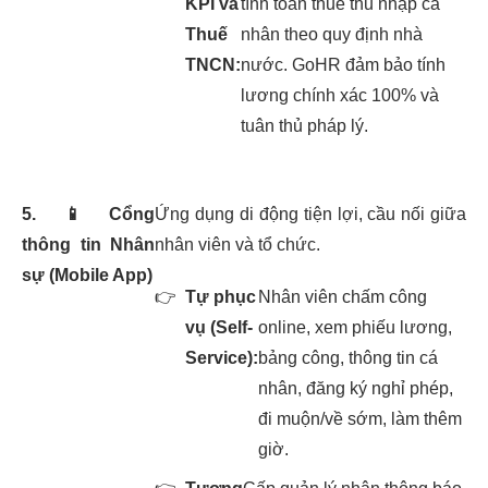
KPI và
tính toán thuế thu nhập cá
Thuế
nhân theo quy định nhà
TNCN:
nước. GoHR đảm bảo tính
lương chính xác 100% và
tuân thủ pháp lý.
5.
📱
Cổng
Ứng dụng di động tiện lợi, cầu nối giữa
thông tin Nhân
nhân viên và tổ chức.
sự (Mobile App)
👉
Tự phục
Nhân viên chấm công
vụ (Self-
online, xem phiếu lương,
Service):
bảng công, thông tin cá
nhân, đăng ký nghỉ phép,
đi muộn/về sớm, làm thêm
giờ.