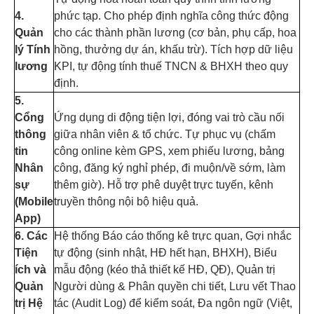
4.
phức tạp. Cho phép định nghĩa công thức động
Quản
cho các thành phần lương (cơ bản, phụ cấp, hoa
lý Tính
hồng, thưởng dự án, khấu trừ). Tích hợp dữ liệu
lương
KPI, tự động tính thuế TNCN & BHXH theo quy
định.
5.
Cổng
Ứng dụng di động tiện lợi, đóng vai trò cầu nối
thông
giữa nhân viên & tổ chức. Tự phục vụ (chấm
tin
công online kèm GPS, xem phiếu lương, bảng
Nhân
công, đăng ký nghỉ phép, đi muộn/về sớm, làm
sự
thêm giờ). Hỗ trợ phê duyệt trực tuyến, kênh
(Mobile
truyền thông nội bộ hiệu quả.
App)
6. Các
Hệ thống Báo cáo thống kê trực quan, Gợi nhắc
Tiện
tự động (sinh nhật, HĐ hết hạn, BHXH), Biểu
ích và
mẫu động (kéo thả thiết kế HĐ, QĐ), Quản trị
Quản
Người dùng & Phân quyền chi tiết, Lưu vết Thao
trị Hệ
tác (Audit Log) để kiểm soát, Đa ngôn ngữ (Việt,