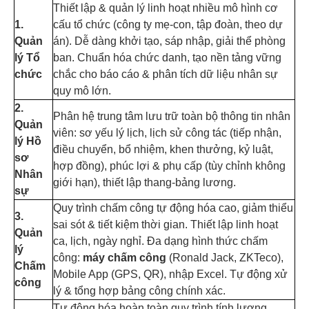
Thiết lập & quản lý linh hoạt nhiều mô hình cơ
1.
cấu tổ chức (công ty mẹ-con, tập đoàn, theo dự
Quản
án). Dễ dàng khởi tạo, sáp nhập, giải thể phòng
lý Tổ
ban. Chuẩn hóa chức danh, tạo nền tảng vững
chức
chắc cho báo cáo & phân tích dữ liệu nhân sự
quy mô lớn.
2.
Phân hệ trung tâm lưu trữ toàn bộ thông tin nhân
Quản
viên: sơ yếu lý lịch, lịch sử công tác (tiếp nhận,
lý Hồ
điều chuyển, bổ nhiệm, khen thưởng, kỷ luật,
sơ
hợp đồng), phúc lợi & phụ cấp (tùy chỉnh không
Nhân
giới hạn), thiết lập thang-bảng lương.
sự
Quy trình chấm công tự động hóa cao, giảm thiểu
3.
sai sót & tiết kiệm thời gian. Thiết lập linh hoạt
Quản
ca, lịch, ngày nghỉ. Đa dạng hình thức chấm
lý
công:
máy chấm công
(Ronald Jack, ZKTeco),
Chấm
Mobile App (GPS, QR), nhập Excel. Tự động xử
công
lý & tổng hợp bảng công chính xác.
Tự động hóa hoàn toàn quy trình tính lương