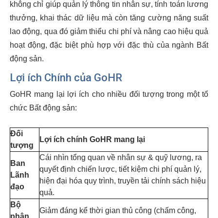
không chỉ giúp quản lý thông tin nhân sự, tính toán lương
thưởng, khai thác dữ liệu mà còn tăng cường năng suất
lao động, qua đó giảm thiểu chi phí và nâng cao hiệu quả
hoạt động, đặc biệt phù hợp với đặc thù của ngành Bất
động sản.
Lợi ích Chính của GoHR
GoHR mang lại lợi ích cho nhiều đối tượng trong một tổ
chức Bất động sản:
Đối
Lợi ích chính GoHR mang lại
tượng
Cái nhìn tổng quan về nhân sự & quỹ lương, ra
Ban
quyết định chiến lược, tiết kiệm chi phí quản lý,
Lãnh
hiện đại hóa quy trình, truyền tải chính sách hiệu
đạo
quả.
Bộ
Giảm đáng kể thời gian thủ công (chấm công,
phận