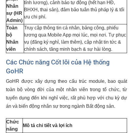
tính lương), cảnh báo tự động (hết hạn HĐ,
Nhân
BHXH, thai sản), đảm bảo tuân thủ pháp lý & tối
sự (HR
ưu chi phí.
Admin)
Toàn
Truy cập thông tin cá nhân, bảng công, phiếu
bộ
lương qua Mobile App mọi lúc, mọi nơi. Tự phục
Nhân
vụ (đăng ký nghỉ, làm thêm), cập nhật tin tức &
viên
chính sách, tăng minh bạch & sự hài lòng.
Các Chức năng Cốt lõi của Hệ thống
GoHR
GoHR được xây dựng theo cấu trúc module, bao quát
toàn bộ vòng đời của một nhân viên trong tổ chức, từ
tuyển dụng đến khi nghỉ việc, rất phù hợp với chu kỳ dự
án và biến động nhân sự trong ngành Bất động sản.
Chức
Mô tả chi tiết và lợi ích
năng