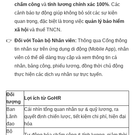
chấm công
và
tính lương chính xác 100%
. Các
cảnh báo tự động giúp không bỏ sót các sự kiện
quan trọng, đặc biệt là trong việc
quản lý bảo hiểm
xã hội
và thuế TNCN.
👉
Đối với Toàn bộ Nhân viên:
Thông qua Cổng thông
tin nhân sự trên ứng dụng di động (Mobile App), nhân
viên có thể dễ dàng truy cập và xem thông tin cá
nhân, bảng công, phiếu lương, đồng thời chủ động
thực hiện các dịch vụ nhân sự trực tuyến.
Đối
Lợi ích từ GoHR
tượng
Ban
Cái nhìn tổng quan nhân sự & quỹ lương, ra
Lãnh
quyết định chiến lược, tiết kiệm chi phí, hiện đại
đạo
hóa
Bộ
Tự động hóa chấm công & tính lương, giảm thời