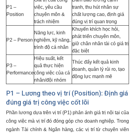
P1 –
việc, yêu cầu
tranh, thu hút nhân sự
Position
chuyên môn &
chất lượng cao, định giá
trách nhiệm
đúng vị trí quan trọng
Khuyến khích học hỏi,
Năng lực, kinh
phát triển chuyên môn,
P2 – Person
nghiệm, kỹ năng,
giữ chân nhân tài có giá trị
trình độ cá nhân
đặc biệt
Hiệu suất, kết
Thúc đẩy kết quả kinh
P3 –
quả thực hiện
doanh, quản lý rủi ro, tạo
Performance
công việc của cá
động lực mạnh mẽ
nhân/đội nhóm
P1 – Lương theo vị trí (Position): Định giá
đúng giá trị công việc cốt lõi
Phần lương dựa trên vị trí (P1) phản ánh giá trị nội tại của
công việc mà vị trí đó đóng góp cho doanh nghiệp. Trong
ngành Tài chính & Ngân hàng, các vị trí từ chuyên viên