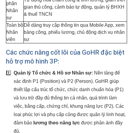
phận
gian thủ công, cảnh báo tự động, quản lý BHXH
Nhân
& thuế TNCN
sự
Toàn bộ
Dễ dàng truy cập thông tin qua Mobile App, xem
Nhân
bảng công, phiếu lương, chủ động dịch vụ nhân
viên
sự
Các chức năng cốt lõi của GoHR đặc biệt
hỗ trợ mô hình 3P:
1️⃣
Quản lý Tổ chức & Hồ sơ Nhân sự:
Nền tảng để
xác định P1 (Position) và P2 (Person). GoHR giúp
thiết lập cấu trúc tổ chức, chức danh chuẩn hóa (P1)
và lưu trữ đầy đủ thông tin cá nhân, quá trình làm
việc, bằng cấp, chứng chỉ, khung năng lực (P2). Các
loại phúc lợi và phụ cấp cũng được quản lý linh hoạt,
đảm bảo
lương theo năng lực
được phản ánh đầy
đủ.