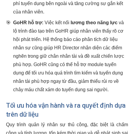
phí tuyển dụng bên ngoài và tăng cường sự gắn kết
của nhân viên.
🎯
GoHR hỗ trợ:
Việc kết nối
lương theo năng lực
và
lộ trình đào tạo trên GoHR giúp nhân viên thấy rõ cơ
hội phát triển. Hệ thống báo cáo phân tích dữ liệu
nhân sự cũng giúp HR Director nhận diện các điểm
nghẽn trong giữ chân nhân tài và đề xuất chiến lược
phù hợp. GoHR cũng có thể hỗ trợ module tuyển
dụng để tối ưu hóa quá trình tìm kiếm và tuyển dụng
nhân tài phù hợp ngay từ đầu, giảm thiểu rủi ro về
chảy máu chất xám do tuyển dụng sai người.
Tối ưu hóa vận hành và ra quyết định dựa
trên dữ liệu
Quy trình quản lý nhân sự thủ công, đặc biệt là chấm
công và tính lương, tốn kém thời gian và dễ phát sinh sai