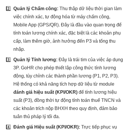
2️⃣
Quản lý Chấm công:
Thu thập dữ liệu thời gian làm
việc chính xác, tự động hóa từ máy chấm công,
Mobile App (GPS/QR). Đây là đầu vào quan trọng để
tính toán lương chính xác, đặc biệt là các khoản phụ
cấp, làm thêm giờ, ảnh hưởng đến P3 và tổng thu
nhập.
3️⃣
Quản lý Tính lương:
Đây là trái tim của việc áp dụng
3P. GoHR cho phép thiết lập công thức tính lương
động, tùy chỉnh các thành phần lương (P1, P2, P3).
Hệ thống có khả năng tích hợp dữ liệu từ module
đánh giá hiệu suất (KPI/OKR)
để tính lương hiệu
suất (P3), đồng thời tự động tính toán thuế TNCN và
các khoản trích nộp BHXH theo quy định, đảm bảo
tuân thủ pháp lý tối đa.
4️⃣
Đánh giá Hiệu suất (KPI/OKR):
Trực tiếp phục vụ