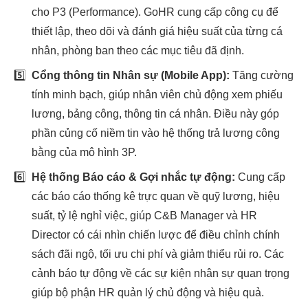
cho P3 (Performance). GoHR cung cấp công cụ để
thiết lập, theo dõi và đánh giá hiệu suất của từng cá
nhân, phòng ban theo các mục tiêu đã định.
5️⃣
Cổng thông tin Nhân sự (Mobile App):
Tăng cường
tính minh bạch, giúp nhân viên chủ động xem phiếu
lương, bảng công, thông tin cá nhân. Điều này góp
phần củng cố niềm tin vào hệ thống trả lương công
bằng của mô hình 3P.
6️⃣
Hệ thống Báo cáo & Gợi nhắc tự động:
Cung cấp
các báo cáo thống kê trực quan về quỹ lương, hiệu
suất, tỷ lệ nghỉ việc, giúp C&B Manager và HR
Director có cái nhìn chiến lược để điều chỉnh chính
sách đãi ngộ, tối ưu chi phí và giảm thiểu rủi ro. Các
cảnh báo tự động về các sự kiện nhân sự quan trọng
giúp bộ phận HR quản lý chủ động và hiệu quả.