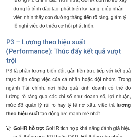
lương P2 chính xác. Hơn nữa, GoHR còn hỗ trợ xây
dựng lộ trình đào tạo, phát triển kỹ năng, giúp nhân
viên nhìn thấy con đường thăng tiến rõ ràng, giảm tỷ
lệ nghỉ việc do thiếu cơ hội phát triển.
P3 – Lương theo hiệu suất
(Performance): Thúc đẩy kết quả vượt
trội
P3 là phần lương biến đổi, gắn liền trực tiếp với kết quả
thực hiện công việc của cá nhân hoặc đội nhóm. Trong
ngành Tài chính, nơi hiệu quả kinh doanh có thể đo
lường rõ ràng qua các chỉ số như doanh số, lợi nhuận,
mức độ quản lý rủi ro hay tỷ lệ nợ xấu, việc trả
lương
theo hiệu suất
tạo động lực mạnh mẽ nhất.
🚀
GoHR hỗ trợ:
GoHR tích hợp khả năng đánh giá hiệu
suất thông qua KPI hoặc OKR. Hệ thống cho phép