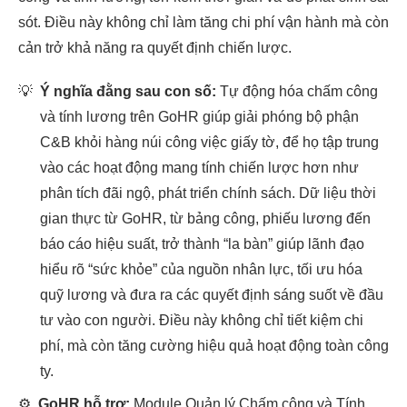
sót. Điều này không chỉ làm tăng chi phí vận hành mà còn
cản trở khả năng ra quyết định chiến lược.
💡
Ý nghĩa đằng sau con số:
Tự động hóa chấm công
và tính lương trên GoHR giúp giải phóng bộ phận
C&B khỏi hàng núi công việc giấy tờ, để họ tập trung
vào các hoạt động mang tính chiến lược hơn như
phân tích đãi ngộ, phát triển chính sách. Dữ liệu thời
gian thực từ GoHR, từ bảng công, phiếu lương đến
báo cáo hiệu suất, trở thành “la bàn” giúp lãnh đạo
hiểu rõ “sức khỏe” của nguồn nhân lực, tối ưu hóa
quỹ lương và đưa ra các quyết định sáng suốt về đầu
tư vào con người. Điều này không chỉ tiết kiệm chi
phí, mà còn tăng cường hiệu quả hoạt động toàn công
ty.
⚙️
GoHR hỗ trợ:
Module Quản lý Chấm công và Tính