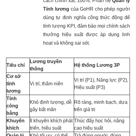
cách chính xác 100%. Phân hệ
Quản lý
Tính lương
của GoHR cho phép người
dùng tự định nghĩa công thức động để
tính lương KPI, đảm bảo mọi chính sách
thưởng hiệu suất được áp dụng linh
hoạt và không sai sót.
Lương truyền
Tiêu chí
Hệ thống Lương 3P
thống
Cơ sở
Vị trí (P1), Năng lực (P2),
tính
Vị trí, thâm niên
Hiệu suất (P3)
lương
Tính
Khó định lượng, dễ
Rõ ràng, minh bạch, dựa
công
gây bất mãn
trên giá trị
bằng
Khuyến
Ít khuyến khích phát
Thúc đẩy học hỏi, nâng
khích
triển, hiệu suất
cao hiệu suất
Quản lý
Khó tối ưu, có thể
Trả đúng người, đúng