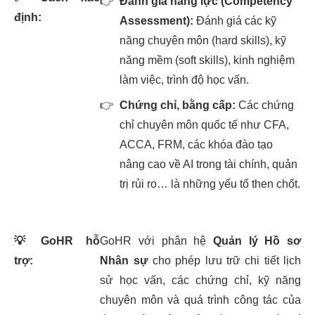
👉
Đánh giá năng lực (Competency
định:
Assessment):
Đánh giá các kỹ
năng chuyên môn (hard skills), kỹ
năng mềm (soft skills), kinh nghiệm
làm việc, trình độ học vấn.
👉
Chứng chỉ, bằng cấp:
Các chứng
chỉ chuyên môn quốc tế như CFA,
ACCA, FRM, các khóa đào tạo
nâng cao về AI trong tài chính, quản
trị rủi ro… là những yếu tố then chốt.
💡
GoHR hỗ
GoHR với phân hệ
Quản lý Hồ sơ
trợ:
Nhân sự
cho phép lưu trữ chi tiết lịch
sử học vấn, các chứng chỉ, kỹ năng
chuyên môn và quá trình công tác của