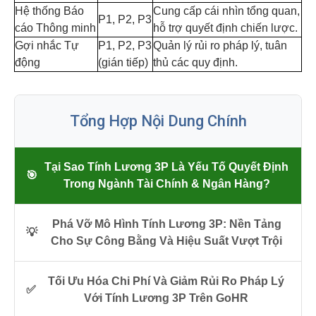
Hệ thống Báo
Cung cấp cái nhìn tổng quan,
P1, P2, P3
cáo Thông minh
hỗ trợ quyết định chiến lược.
Gợi nhắc Tự
P1, P2, P3
Quản lý rủi ro pháp lý, tuân
động
(gián tiếp)
thủ các quy định.
Tổng Hợp Nội Dung Chính
Tại Sao Tính Lương 3P Là Yếu Tố Quyết Định
🎯
Trong Ngành Tài Chính & Ngân Hàng?
Phá Vỡ Mô Hình Tính Lương 3P: Nền Tảng
💡
Cho Sự Công Bằng Và Hiệu Suất Vượt Trội
Tối Ưu Hóa Chi Phí Và Giảm Rủi Ro Pháp Lý
✅
Với Tính Lương 3P Trên GoHR