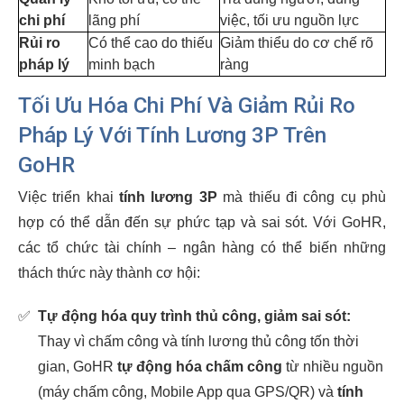
chi phí
lãng phí
việc, tối ưu nguồn lực
Rủi ro
Có thể cao do thiếu
Giảm thiểu do cơ chế rõ
pháp lý
minh bạch
ràng
Tối Ưu Hóa Chi Phí Và Giảm Rủi Ro
Pháp Lý Với Tính Lương 3P Trên
GoHR
Việc triển khai
tính lương 3P
mà thiếu đi công cụ phù
hợp có thể dẫn đến sự phức tạp và sai sót. Với GoHR,
các tổ chức tài chính – ngân hàng có thể biến những
thách thức này thành cơ hội:
✅
Tự động hóa quy trình thủ công, giảm sai sót:
Thay vì chấm công và tính lương thủ công tốn thời
gian, GoHR
tự động hóa chấm công
từ nhiều nguồn
(máy chấm công, Mobile App qua GPS/QR) và
tính