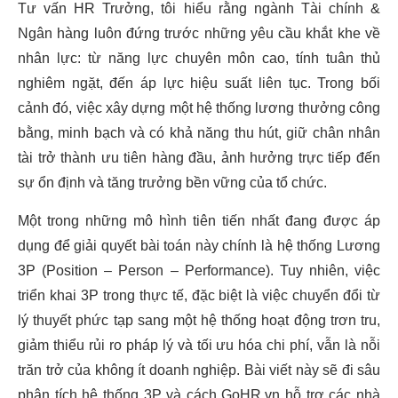
Tư vấn HR Trưởng, tôi hiểu rằng ngành Tài chính &
Ngân hàng luôn đứng trước những yêu cầu khắt khe về
nhân lực: từ năng lực chuyên môn cao, tính tuân thủ
nghiêm ngặt, đến áp lực hiệu suất liên tục. Trong bối
cảnh đó, việc xây dựng một hệ thống lương thưởng công
bằng, minh bạch và có khả năng thu hút, giữ chân nhân
tài trở thành ưu tiên hàng đầu, ảnh hưởng trực tiếp đến
sự ổn định và tăng trưởng bền vững của tổ chức.
Một trong những mô hình tiên tiến nhất đang được áp
dụng để giải quyết bài toán này chính là hệ thống Lương
3P (Position – Person – Performance). Tuy nhiên, việc
triển khai 3P trong thực tế, đặc biệt là việc chuyển đổi từ
lý thuyết phức tạp sang một hệ thống hoạt động trơn tru,
giảm thiểu rủi ro pháp lý và tối ưu hóa chi phí, vẫn là nỗi
trăn trở của không ít doanh nghiệp. Bài viết này sẽ đi sâu
phân tích hệ thống 3P và cách GoHR.vn hỗ trợ các nhà