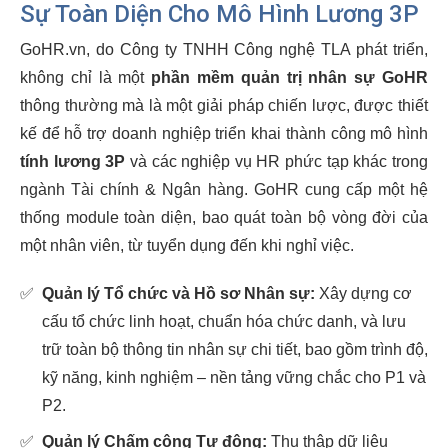
Sự Toàn Diện Cho Mô Hình Lương 3P
GoHR.vn, do Công ty TNHH Công nghệ TLA phát triển,
không chỉ là một
phần mềm quản trị nhân sự GoHR
thông thường mà là một giải pháp chiến lược, được thiết
kế để hỗ trợ doanh nghiệp triển khai thành công mô hình
tính lương 3P
và các nghiệp vụ HR phức tạp khác trong
ngành Tài chính & Ngân hàng. GoHR cung cấp một hệ
thống module toàn diện, bao quát toàn bộ vòng đời của
một nhân viên, từ tuyển dụng đến khi nghỉ việc.
✅
Quản lý Tổ chức và Hồ sơ Nhân sự:
Xây dựng cơ
cấu tổ chức linh hoạt, chuẩn hóa chức danh, và lưu
trữ toàn bộ thông tin nhân sự chi tiết, bao gồm trình độ,
kỹ năng, kinh nghiệm – nền tảng vững chắc cho P1 và
P2.
✅
Quản lý Chấm công Tự động:
Thu thập dữ liệu