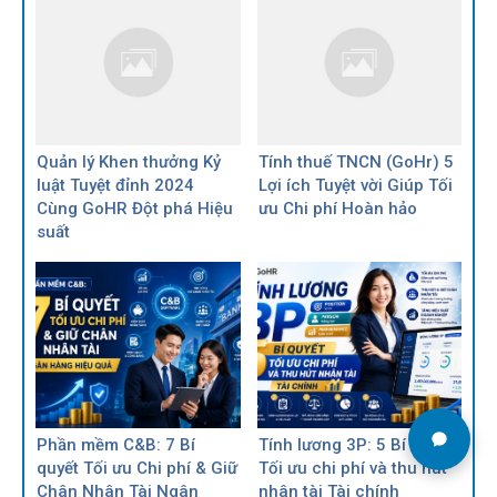
Quản lý Khen thưởng Kỷ
Tính thuế TNCN (GoHr) 5
luật Tuyệt đỉnh 2024
Lợi ích Tuyệt vời Giúp Tối
Cùng GoHR Đột phá Hiệu
ưu Chi phí Hoàn hảo
suất
Phần mềm C&B: 7 Bí
Tính lương 3P: 5 Bí quyết
quyết Tối ưu Chi phí & Giữ
Tối ưu chi phí và thu hút
Chân Nhân Tài Ngân
nhân tài Tài chính