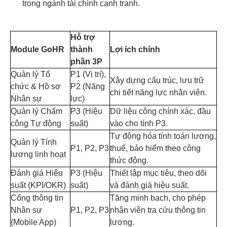
trong ngành tài chính cạnh tranh.
Hỗ trợ
Module GoHR
thành
Lợi ích chính
phần 3P
Quản lý Tổ
P1 (Vị trí),
Xây dựng cấu trúc, lưu trữ
chức & Hồ sơ
P2 (Năng
chi tiết năng lực nhân viên.
Nhân sự
lực)
Quản lý Chấm
P3 (Hiệu
Dữ liệu công chính xác, đầu
công Tự động
suất)
vào cho tính P3.
Tự động hóa tính toán lương,
Quản lý Tính
P1, P2, P3
thuế, bảo hiểm theo công
lương linh hoạt
thức động.
Đánh giá Hiệu
P3 (Hiệu
Thiết lập mục tiêu, theo dõi
suất (KPI/OKR)
suất)
và đánh giá hiệu suất.
Cổng thông tin
Tăng minh bạch, cho phép
Nhân sự
P1, P2, P3
nhân viên tra cứu thông tin
(Mobile App)
lương.