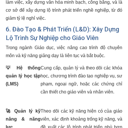
làm việc, xây dựng văn hóa minh bạch, công bằng, và là
cơ sở để xây dựng lộ trình phát triển nghề nghiệp, từ đó
giảm tỷ lệ nghỉ việc.
6. Đào Tạo & Phát Triển (L&D): Xây Dựng
Lộ Trình Sự Nghiệp cho Giáo Viên
Trong ngành Giáo dục, việc nâng cao trình độ chuyên
môn và kỹ năng giảng dạy là liên tục và bắt buộc.
💡
Hệ thống
Cung cấp, quản lý và theo dõi các khóa
quản lý học tập
học, chương trình đào tạo nghiệp vụ, sư
(LMS)
phạm, ngoại ngữ, hoặc các chứng chỉ
cần thiết cho giáo viên và nhân viên.
🚀
Quản lý kỹ
Theo dõi các kỹ năng hiện có của giáo
năng & năng
viên, xác định khoảng trống kỹ năng, và
lực
đề xuất các lộ trình phát triển phù hợp