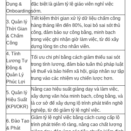
Dụng &
đặc biệt là giảm tỷ lệ giáo viên nghỉ việc
Onboarding
sớm.
Tiết kiệm thời gian xử lý dữ liệu chấm công
3. Quản lý
hàng tháng lên đến 80%, loại bỏ sai sót thủ
Thời Gian
công, đảm bảo sự công bằng, minh bạch
& Chấm
trong việc ghi nhận giờ làm việc, từ đó xây
Công
dựng lòng tin cho nhân viên.
4. Tính
Tối ưu chi phí bằng cách giảm thiểu sai sót
Lương Tự
trong tính lương, đảm bảo tuân thủ pháp luật
Động &
về thuế và bảo hiểm xã hội, giúp nhân sự tập
Quản Lý
trung vào các nhiệm vụ chiến lược hơn.
Phúc Lợi
Nâng cao hiệu suất giảng dạy và làm việc,
5. Quản lý
xây dựng văn hóa minh bạch, công bằng, và
Hiệu Suất
là cơ sở để xây dựng lộ trình phát triển nghề
(KPI/OKR)
nghiệp, từ đó giảm tỷ lệ nghỉ việc.
Giảm tỷ lệ nghỉ việc bằng cách cung cấp lộ
6. Đào Tạo
trình phát triển rõ ràng, nâng cao chất lượng
& Phát