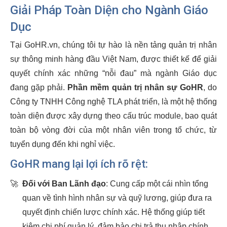
Giải Pháp Toàn Diện cho Ngành Giáo
Dục
Tại GoHR.vn, chúng tôi tự hào là nền tảng quản trị nhân
sự thông minh hàng đầu Việt Nam, được thiết kế để giải
quyết chính xác những “nỗi đau” mà ngành Giáo dục
đang gặp phải.
Phần mềm quản trị nhân sự GoHR
, do
Công ty TNHH Công nghệ TLA phát triển, là một hệ thống
toàn diện được xây dựng theo cấu trúc module, bao quát
toàn bộ vòng đời của một nhân viên trong tổ chức, từ
tuyển dụng đến khi nghỉ việc.
GoHR mang lại lợi ích rõ rệt:
🚀
Đối với Ban Lãnh đạo
: Cung cấp một cái nhìn tổng
quan về tình hình nhân sự và quỹ lương, giúp đưa ra
quyết định chiến lược chính xác. Hệ thống giúp tiết
kiệm chi phí quản lý, đảm bảo chi trả thu nhập chính