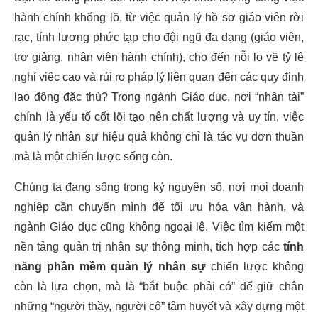
hành chính khổng lồ, từ việc quản lý hồ sơ giáo viên rời
rạc, tính lương phức tạp cho đội ngũ đa dạng (giáo viên,
trợ giảng, nhân viên hành chính), cho đến nỗi lo về tỷ lệ
nghỉ việc cao và rủi ro pháp lý liên quan đến các quy định
lao động đặc thù? Trong ngành Giáo dục, nơi “nhân tài”
chính là yếu tố cốt lõi tạo nên chất lượng và uy tín, việc
quản lý nhân sự hiệu quả không chỉ là tác vụ đơn thuần
mà là một chiến lược sống còn.
Chúng ta đang sống trong kỷ nguyên số, nơi mọi doanh
nghiệp cần chuyển mình để tối ưu hóa vận hành, và
ngành Giáo dục cũng không ngoại lệ. Việc tìm kiếm một
nền tảng quản trị nhân sự thông minh, tích hợp các
tính
năng phần mềm quản lý nhân sự
chiến lược không
còn là lựa chọn, mà là “bắt buộc phải có” để giữ chân
những “người thầy, người cô” tâm huyết và xây dựng một