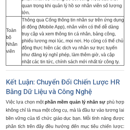
quan trọng khi quản lý hồ sơ nhân viên số lượng
lớn.
Thông qua Cổng thông tin nhân sự trên ứng dụng
di động (Mobile App), nhân viên có thể dễ dàng
Toàn
truy cập và xem thông tin cá nhân, bảng công,
bộ
phiếu lương mọi lúc, mọi nơi. Họ cũng có thể chủ
Nhân
động thực hiện các dịch vụ nhân sự trực tuyến
viên
như đăng ký nghỉ phép, làm thêm giờ, và cập
nhật các tin tức, chính sách mới nhất từ công ty.
Kết Luận: Chuyển Đổi Chiến Lược HR
Bằng Dữ Liệu và Công Nghệ
Việc lựa chọn một
phần mềm quản lý nhân sự
phù hợp
không chỉ là mua một công cụ, mà là đầu tư vào tương lai
bền vững của tổ chức giáo dục bạn. Mỗi tính năng được
phân tích trên đây đều hướng đến mục tiêu chiến lược: