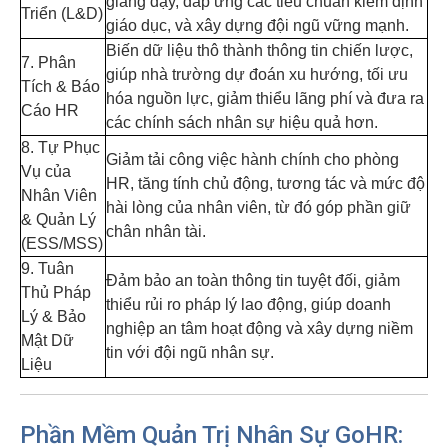
giảng dạy, đáp ứng các tiêu chuẩn kiểm định
Triển (L&D)
giáo dục, và xây dựng đội ngũ vững mạnh.
Biến dữ liệu thô thành thông tin chiến lược,
7. Phân
giúp nhà trường dự đoán xu hướng, tối ưu
Tích & Báo
hóa nguồn lực, giảm thiểu lãng phí và đưa ra
Cáo HR
các chính sách nhân sự hiệu quả hơn.
8. Tự Phục
Giảm tải công việc hành chính cho phòng
Vụ của
HR, tăng tính chủ động, tương tác và mức độ
Nhân Viên
hài lòng của nhân viên, từ đó góp phần giữ
& Quản Lý
chân nhân tài.
(ESS/MSS)
9. Tuân
Đảm bảo an toàn thông tin tuyệt đối, giảm
Thủ Pháp
thiểu rủi ro pháp lý lao động, giúp doanh
Lý & Bảo
nghiệp an tâm hoạt động và xây dựng niềm
Mật Dữ
tin với đội ngũ nhân sự.
Liệu
Phần Mềm Quản Trị Nhân Sự GoHR: