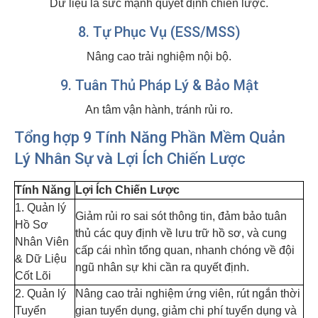
Dữ liệu là sức mạnh quyết định chiến lược.
8. Tự Phục Vụ (ESS/MSS)
Nâng cao trải nghiệm nội bộ.
9. Tuân Thủ Pháp Lý & Bảo Mật
An tâm vận hành, tránh rủi ro.
Tổng hợp 9 Tính Năng Phần Mềm Quản
Lý Nhân Sự và Lợi Ích Chiến Lược
Tính Năng
Lợi Ích Chiến Lược
1. Quản lý
Giảm rủi ro sai sót thông tin, đảm bảo tuân
Hồ Sơ
thủ các quy định về lưu trữ hồ sơ, và cung
Nhân Viên
cấp cái nhìn tổng quan, nhanh chóng về đội
& Dữ Liệu
ngũ nhân sự khi cần ra quyết định.
Cốt Lõi
2. Quản lý
Nâng cao trải nghiệm ứng viên, rút ngắn thời
Tuyển
gian tuyển dụng, giảm chi phí tuyển dụng và