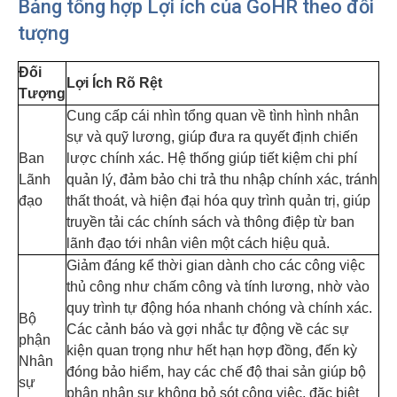
Bảng tổng hợp Lợi ích của GoHR theo đối
tượng
Đối
Lợi Ích Rõ Rệt
Tượng
Cung cấp cái nhìn tổng quan về tình hình nhân
sự và quỹ lương, giúp đưa ra quyết định chiến
Ban
lược chính xác. Hệ thống giúp tiết kiệm chi phí
Lãnh
quản lý, đảm bảo chi trả thu nhập chính xác, tránh
đạo
thất thoát, và hiện đại hóa quy trình quản trị, giúp
truyền tải các chính sách và thông điệp từ ban
lãnh đạo tới nhân viên một cách hiệu quả.
Giảm đáng kể thời gian dành cho các công việc
thủ công như chấm công và tính lương, nhờ vào
quy trình tự động hóa nhanh chóng và chính xác.
Bộ
Các cảnh báo và gợi nhắc tự động về các sự
phận
kiện quan trọng như hết hạn hợp đồng, đến kỳ
Nhân
đóng bảo hiểm, hay các chế độ thai sản giúp bộ
sự
phận nhân sự không bỏ sót công việc, đặc biệt