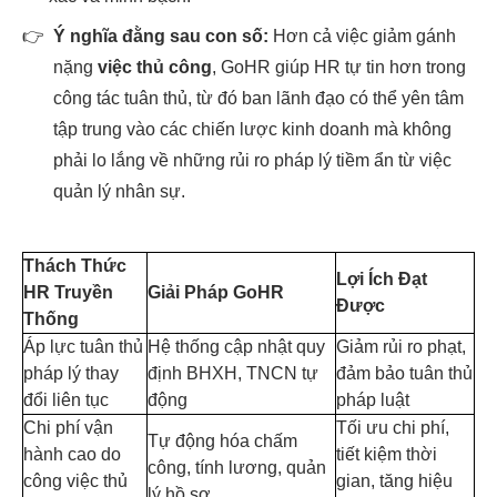
👉
Ý nghĩa đằng sau con số:
Hơn cả việc giảm gánh
nặng
việc thủ công
, GoHR giúp HR tự tin hơn trong
công tác tuân thủ, từ đó ban lãnh đạo có thể yên tâm
tập trung vào các chiến lược kinh doanh mà không
phải lo lắng về những rủi ro pháp lý tiềm ẩn từ việc
quản lý nhân sự.
Thách Thức
Lợi Ích Đạt
HR Truyền
Giải Pháp GoHR
Được
Thống
Áp lực tuân thủ
Hệ thống cập nhật quy
Giảm rủi ro phạt,
pháp lý thay
định BHXH, TNCN tự
đảm bảo tuân thủ
đổi liên tục
động
pháp luật
Chi phí vận
Tối ưu chi phí,
Tự động hóa chấm
hành cao do
tiết kiệm thời
công, tính lương, quản
công việc thủ
gian, tăng hiệu
lý hồ sơ