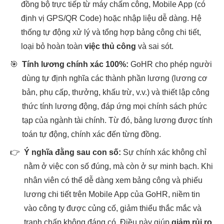
đồng bộ trực tiếp từ máy chấm công, Mobile App (có
định vị GPS/QR Code) hoặc nhập liệu dễ dàng. Hệ
thống tự động xử lý và tổng hợp bảng công chi tiết,
loại bỏ hoàn toàn
việc thủ công
và sai sót.
🎯
Tính lương chính xác 100%:
GoHR cho phép người
dùng tự định nghĩa các thành phần lương (lương cơ
bản, phụ cấp, thưởng, khấu trừ, v.v.) và thiết lập công
thức tính lương động, đáp ứng mọi chính sách phức
tạp của ngành tài chính. Từ đó, bảng lương được tính
toán tự động, chính xác đến từng đồng.
👉
Ý nghĩa đằng sau con số:
Sự chính xác không chỉ
nằm ở việc con số đúng, mà còn ở sự minh bạch. Khi
nhân viên có thể dễ dàng xem bảng công và phiếu
lương chi tiết trên Mobile App của GoHR, niềm tin
vào công ty được củng cố, giảm thiểu thắc mắc và
tranh chấp không đáng có. Điều này giúp
giảm rủi ro