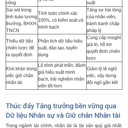
công
suất
Sai sót trong
Tăng sự hài lòng
Tính toán chính xác
tính toán lương
của nhân viên,
100%, có kiểm soát và
thưởng, BHXH,
tránh tranh chấp
minh bạch
TNCN
pháp lý
Cung cấp insight
Thiếu dữ liệu
Phân tích dữ liệu hiệu
giá trị, hỗ trợ
chiến lược để
suất, đào tạo, tuyển
quyết định chiến
ra quyết định
dụng
lược
Lộ trình phát triển, đánh
Khó khăn trong
Giảm tỷ lệ nghỉ
giá hiệu suất minh
việc giữ chân
việc, xây dựng
bạch, trải nghiệm nhân
nhân tài
đội ngũ gắn kết
viên tốt hơn
Thúc đẩy Tăng trưởng bền vững qua
Dữ liệu Nhân sự và Giữ chân Nhân tài
Trong ngành tài chính, nhân tài là tài sản quý giá nhất.