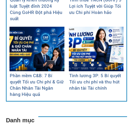
Quản lý Khen thưởng Kỷ
Tính thuế TNCN (GoHr) 5
luật Tuyệt đỉnh 2024
Lợi ích Tuyệt vời Giúp Tối
Cùng GoHR Đột phá Hiệu
ưu Chi phí Hoàn hảo
suất
Phần mềm C&B: 7 Bí
Tính lương 3P: 5 Bí quyết
quyết Tối ưu Chi phí & Giữ
Tối ưu chi phí và thu hút
Chân Nhân Tài Ngân
nhân tài Tài chính
hàng Hiệu quả
Danh mục