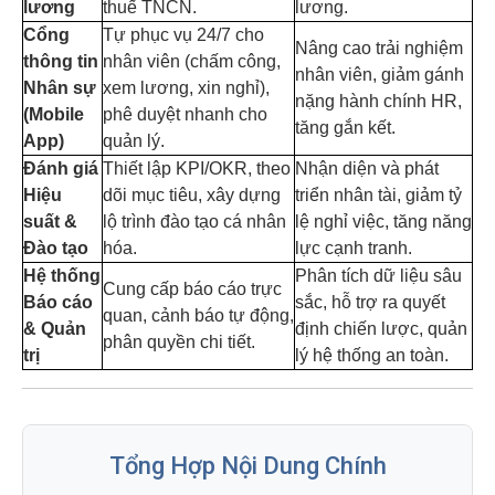
lương
thuế TNCN.
lương.
Cổng
Tự phục vụ 24/7 cho
Nâng cao trải nghiệm
thông tin
nhân viên (chấm công,
nhân viên, giảm gánh
Nhân sự
xem lương, xin nghỉ),
nặng hành chính HR,
(Mobile
phê duyệt nhanh cho
tăng gắn kết.
App)
quản lý.
Đánh giá
Thiết lập KPI/OKR, theo
Nhận diện và phát
Hiệu
dõi mục tiêu, xây dựng
triển nhân tài, giảm tỷ
suất &
lộ trình đào tạo cá nhân
lệ nghỉ việc, tăng năng
Đào tạo
hóa.
lực cạnh tranh.
Hệ thống
Phân tích dữ liệu sâu
Cung cấp báo cáo trực
Báo cáo
sắc, hỗ trợ ra quyết
quan, cảnh báo tự động,
& Quản
định chiến lược, quản
phân quyền chi tiết.
trị
lý hệ thống an toàn.
Tổng Hợp Nội Dung Chính