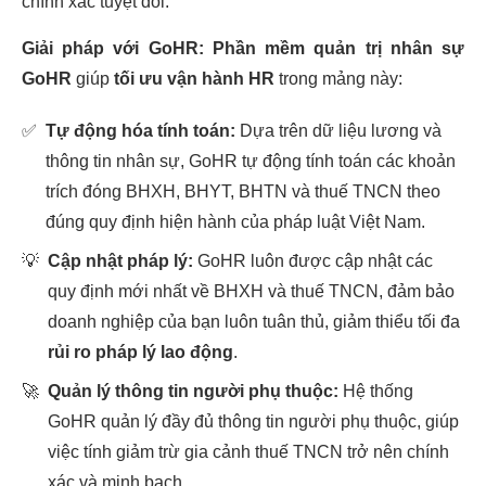
chính xác tuyệt đối.
Giải pháp với GoHR:
Phần mềm quản trị nhân sự
GoHR
giúp
tối ưu vận hành HR
trong mảng này:
✅
Tự động hóa tính toán:
Dựa trên dữ liệu lương và
thông tin nhân sự, GoHR tự động tính toán các khoản
trích đóng BHXH, BHYT, BHTN và thuế TNCN theo
đúng quy định hiện hành của pháp luật Việt Nam.
💡
Cập nhật pháp lý:
GoHR luôn được cập nhật các
quy định mới nhất về BHXH và thuế TNCN, đảm bảo
doanh nghiệp của bạn luôn tuân thủ, giảm thiểu tối đa
rủi ro pháp lý lao động
.
🚀
Quản lý thông tin người phụ thuộc:
Hệ thống
GoHR quản lý đầy đủ thông tin người phụ thuộc, giúp
việc tính giảm trừ gia cảnh thuế TNCN trở nên chính
xác và minh bạch.