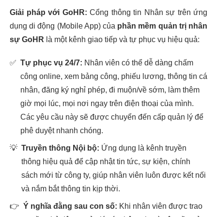
Giải pháp với GoHR:
Cổng thông tin Nhân sự trên ứng
dụng di động (Mobile App) của
phần mềm quản trị nhân
sự GoHR
là một kênh giao tiếp và tự phục vụ hiệu quả:
✅
Tự phục vụ 24/7:
Nhân viên có thể dễ dàng chấm
công online, xem bảng công, phiếu lương, thông tin cá
nhân, đăng ký nghỉ phép, đi muộn/về sớm, làm thêm
giờ mọi lúc, mọi nơi ngay trên điện thoại của mình.
Các yêu cầu này sẽ được chuyển đến cấp quản lý để
phê duyệt nhanh chóng.
💡
Truyền thông Nội bộ:
Ứng dụng là kênh truyền
thông hiệu quả để cập nhật tin tức, sự kiện, chính
sách mới từ công ty, giúp nhân viên luôn được kết nối
và nắm bắt thông tin kịp thời.
👉
Ý nghĩa đằng sau con số:
Khi nhân viên được trao