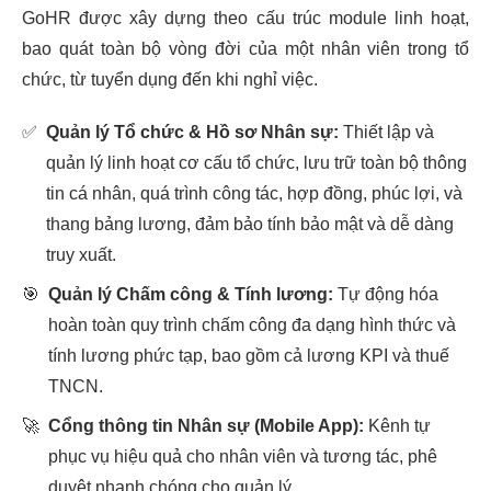
GoHR được xây dựng theo cấu trúc module linh hoạt,
bao quát toàn bộ vòng đời của một nhân viên trong tổ
chức, từ tuyển dụng đến khi nghỉ việc.
✅
Quản lý Tổ chức & Hồ sơ Nhân sự:
Thiết lập và
quản lý linh hoạt cơ cấu tổ chức, lưu trữ toàn bộ thông
tin cá nhân, quá trình công tác, hợp đồng, phúc lợi, và
thang bảng lương, đảm bảo tính bảo mật và dễ dàng
truy xuất.
🎯
Quản lý Chấm công & Tính lương:
Tự động hóa
hoàn toàn quy trình chấm công đa dạng hình thức và
tính lương phức tạp, bao gồm cả lương KPI và thuế
TNCN.
🚀
Cổng thông tin Nhân sự (Mobile App):
Kênh tự
phục vụ hiệu quả cho nhân viên và tương tác, phê
duyệt nhanh chóng cho quản lý.