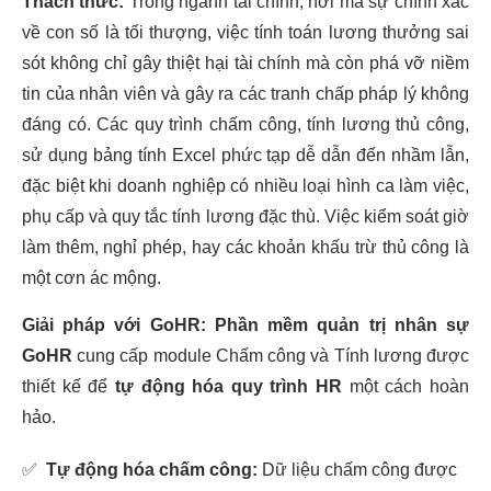
Thách thức:
Trong ngành tài chính, nơi mà sự chính xác
về con số là tối thượng, việc tính toán lương thưởng sai
sót không chỉ gây thiệt hại tài chính mà còn phá vỡ niềm
tin của nhân viên và gây ra các tranh chấp pháp lý không
đáng có. Các quy trình chấm công, tính lương thủ công,
sử dụng bảng tính Excel phức tạp dễ dẫn đến nhầm lẫn,
đặc biệt khi doanh nghiệp có nhiều loại hình ca làm việc,
phụ cấp và quy tắc tính lương đặc thù. Việc kiểm soát giờ
làm thêm, nghỉ phép, hay các khoản khấu trừ thủ công là
một cơn ác mộng.
Giải pháp với GoHR:
Phần mềm quản trị nhân sự
GoHR
cung cấp module Chấm công và Tính lương được
thiết kế để
tự động hóa quy trình HR
một cách hoàn
hảo.
✅
Tự động hóa chấm công:
Dữ liệu chấm công được