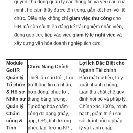
quyền chủ động quản lý các thông tin và yêu cầu của
mình, họ cảm thấy được tôn trọng, gắn kết hơn với tổ
chức. Điều này không chỉ
giảm việc thủ công
cho
HR mà còn cải thiện đáng kể trải nghiệm nhân viên,
đóng góp trực tiếp vào việc
giảm tỷ lệ nghỉ việc
và
xây dựng văn hóa doanh nghiệp tích cực.
Module
Lợi Ích Đặc Biệt cho
Chức Năng Chính
GoHR
Ngành Tài chính
Quản lý
Thiết lập cấu trúc, lưu
Bảo mật dữ liệu, truy
Tổ chức
trữ thông tin cá nhân,
xuất nhanh chóng,
& Hồ sơ
hợp đồng, phúc lợi,
tuân thủ chặt chẽ quy
Nhân sự
thang bảng lương.
định nội bộ và pháp lý.
Quản lý
Tự động hóa chấm
Chính xác 100%, minh
Chấm
công đa dạng (máy,
bạch, giảm thiểu sai
công &
app, QR), tính lương
sót, tránh rủi ro pháp
Tính
phức tạp, lương KPI,
lý và tranh chấp