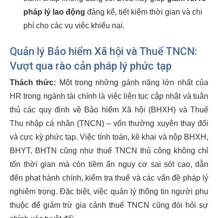
pháp lý lao động
đáng kể, tiết kiệm thời gian và chi
phí cho các vụ việc khiếu nại.
Quản lý Bảo hiểm Xã hội và Thuế TNCN:
Vượt qua rào cản pháp lý phức tạp
Thách thức:
Một trong những gánh nặng lớn nhất của
HR trong ngành tài chính là việc liên tục cập nhật và tuân
thủ các quy định về Bảo hiểm Xã hội (BHXH) và Thuế
Thu nhập cá nhân (TNCN) – vốn thường xuyên thay đổi
và cực kỳ phức tạp. Việc tính toán, kê khai và nộp BHXH,
BHYT, BHTN cũng như thuế TNCN thủ công không chỉ
tốn thời gian mà còn tiềm ẩn nguy cơ sai sót cao, dẫn
đến phạt hành chính, kiểm tra thuế và các vấn đề pháp lý
nghiêm trọng. Đặc biệt, việc quản lý thông tin người phụ
thuộc để giảm trừ gia cảnh thuế TNCN cũng đòi hỏi sự