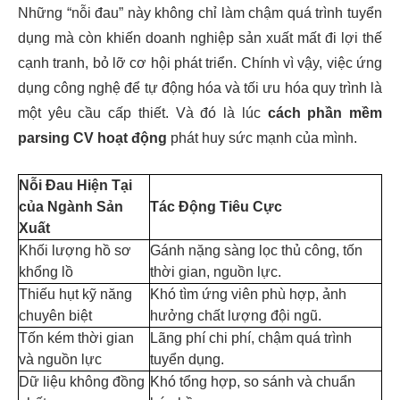
Những “nỗi đau” này không chỉ làm chậm quá trình tuyển
dụng mà còn khiến doanh nghiệp sản xuất mất đi lợi thế
cạnh tranh, bỏ lỡ cơ hội phát triển. Chính vì vậy, việc ứng
dụng công nghệ để tự động hóa và tối ưu hóa quy trình là
một yêu cầu cấp thiết. Và đó là lúc
cách phần mềm
parsing CV hoạt động
phát huy sức mạnh của mình.
Nỗi Đau Hiện Tại
của Ngành Sản
Tác Động Tiêu Cực
Xuất
Khối lượng hồ sơ
Gánh nặng sàng lọc thủ công, tốn
khổng lồ
thời gian, nguồn lực.
Thiếu hụt kỹ năng
Khó tìm ứng viên phù hợp, ảnh
chuyên biệt
hưởng chất lượng đội ngũ.
Tốn kém thời gian
Lãng phí chi phí, chậm quá trình
và nguồn lực
tuyển dụng.
Dữ liệu không đồng
Khó tổng hợp, so sánh và chuẩn