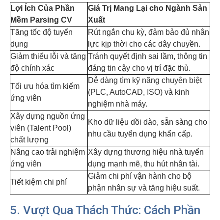
Lợi Ích Của Phần
Giá Trị Mang Lại cho Ngành Sản
Mềm Parsing CV
Xuất
Tăng tốc độ tuyển
Rút ngắn chu kỳ, đảm bảo đủ nhân
dụng
lực kịp thời cho các dây chuyền.
Giảm thiểu lỗi và tăng
Tránh quyết định sai lầm, thông tin
độ chính xác
đáng tin cậy cho vị trí đặc thù.
Dễ dàng tìm kỹ năng chuyên biệt
Tối ưu hóa tìm kiếm
(PLC, AutoCAD, ISO) và kinh
ứng viên
nghiệm nhà máy.
Xây dựng nguồn ứng
Kho dữ liệu dồi dào, sẵn sàng cho
viên (Talent Pool)
nhu cầu tuyển dụng khẩn cấp.
chất lượng
Nâng cao trải nghiệm
Xây dựng thương hiệu nhà tuyển
ứng viên
dụng mạnh mẽ, thu hút nhân tài.
Giảm chi phí vận hành cho bộ
Tiết kiệm chi phí
phận nhân sự và tăng hiệu suất.
5. Vượt Qua Thách Thức: Cách Phần