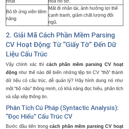
nhất
hóa hồ sơ.
Mất đi nhân tài, ảnh hưởng lợi thế
Bỏ lỡ ứng viên tiềm
cạnh tranh, giảm chất lượng đội
năng
ngũ.
2. Giải Mã Cách Phần Mềm Parsing
CV Hoạt Động: Từ “Giấy Tờ” Đến Dữ
Liệu Cấu Trúc
Vậy chính xác thì
cách phần mềm parsing CV hoạt
động
như thế nào để biến những tệp tin CV “thô” thành
dữ liệu có cấu trúc, dễ quản lý? Hãy hình dung nó như
một “bộ não” thông minh, có khả năng đọc hiểu, phân tích
và sắp xếp thông tin.
Phân Tích Cú Pháp (Syntactic Analysis):
“Đọc Hiểu” Cấu Trúc CV
Bước đầu tiên trong
cách phần mềm parsing CV hoạt