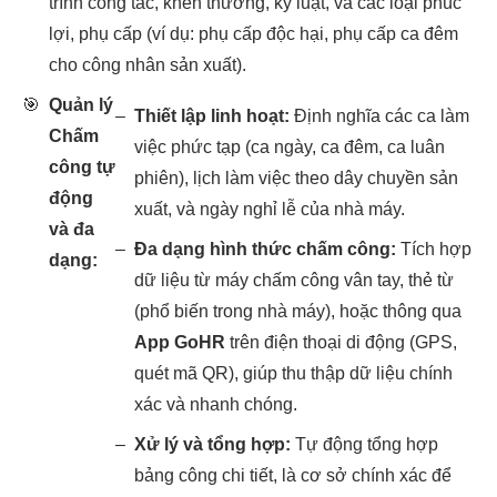
trình công tác, khen thưởng, kỷ luật, và các loại phúc
lợi, phụ cấp (ví dụ: phụ cấp độc hại, phụ cấp ca đêm
cho công nhân sản xuất).
🎯
Quản lý
–
Thiết lập linh hoạt:
Định nghĩa các ca làm
Chấm
việc phức tạp (ca ngày, ca đêm, ca luân
công tự
phiên), lịch làm việc theo dây chuyền sản
động
xuất, và ngày nghỉ lễ của nhà máy.
và đa
–
Đa dạng hình thức chấm công:
Tích hợp
dạng:
dữ liệu từ máy chấm công vân tay, thẻ từ
(phổ biến trong nhà máy), hoặc thông qua
App GoHR
trên điện thoại di động (GPS,
quét mã QR), giúp thu thập dữ liệu chính
xác và nhanh chóng.
–
Xử lý và tổng hợp:
Tự động tổng hợp
bảng công chi tiết, là cơ sở chính xác để