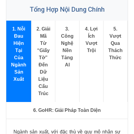
Tổng Hợp Nội Dung Chính
1. Nỗi
2. Giải
3.
4. Lợi
5.
Đau
Mã
Công
Ích
Vượt
Hiện
Từ
Nghệ
Vượt
Qua
Tại
“Giấy
Nền
Trội
Thách
Của
Tờ”
Tảng
Thức
Ngành
Đến
AI
Sản
Dữ
Xuất
Liệu
Cấu
Trúc
6. GoHR: Giải Pháp Toàn Diện
Ngành sản xuất, với đặc thù về quy mô nhân sự