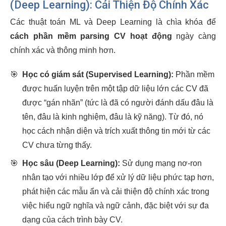
(Deep Learning): Cải Thiện Độ Chính Xác
Các thuật toán ML và Deep Learning là chìa khóa để
cách phần mềm parsing CV hoạt động
ngày càng
chính xác và thông minh hơn.
🎯
Học có giám sát (Supervised Learning):
Phần mềm
được huấn luyện trên một tập dữ liệu lớn các CV đã
được “gán nhãn” (tức là đã có người đánh dấu đâu là
tên, đâu là kinh nghiệm, đâu là kỹ năng). Từ đó, nó
học cách nhận diện và trích xuất thông tin mới từ các
CV chưa từng thấy.
🎯
Học sâu (Deep Learning):
Sử dụng mạng nơ-ron
nhân tạo với nhiều lớp để xử lý dữ liệu phức tạp hơn,
phát hiện các mẫu ẩn và cải thiện độ chính xác trong
việc hiểu ngữ nghĩa và ngữ cảnh, đặc biệt với sự đa
dạng của cách trình bày CV.