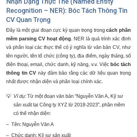
Nhận Dạng Thực Thể (Named Entity
Recognition – NER): Bóc Tách Thông Tin
CV Quan Trọng
Đây là một giai đoạn cực kỳ quan trọng trong
cách phần
mềm parsing CV hoạt động
. NER là quá trình xác định
và phân loại các thực thể có ý nghĩa từ văn bản CV, như
tên người, tên tổ chức (công ty), địa điểm, ngày tháng, số
điện thoại, email, chức danh, kỹ năng, v.v. Việc
bóc tách
thông tin CV
này đảm bảo rằng các dữ liệu quan trọng
nhất được nhận diện và phân loại chính xác.
💡
Ví dụ:
Từ một đoạn văn bản “Nguyễn Văn A, Kỹ sư
sản xuất tại Công ty XYZ từ 2018-2023”, phần mềm
có thể nhận diện:
–
Tên: Nguyễn Văn A
–
Chức danh: Kỹ sư sản xuất