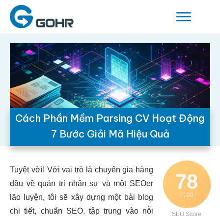
Cách Phần Mềm Parsing CV Hoạt Động
7 Bước Giải Mã Hiệu Quả
Tuyệt vời! Với vai trò là chuyên gia hàng
78
đầu về quản trị nhân sự và một SEOer
/ 100
lão luyện, tôi sẽ xây dựng một bài blog
chi tiết, chuẩn SEO, tập trung vào nỗi
SEO Score