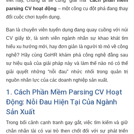
viết này, chúng ta sẽ cùng “giải mã”
cách phần mềm
parsing CV hoạt động
– một công cụ đột phá đang thay
đổi cuộc chơi tuyển dụng.
Bạn là chuyên viên tuyển dụng đang quay cuồng với núi
CV giấy tờ, là sinh viên ngành nhân sự khao khát tìm
hiểu xu hướng mới, hay đơn giản là người tò mò về công
nghệ? Hãy cùng GoHR khám phá công nghệ đằng sau
sự hiệu quả của giải pháp này và làm thế nào nó có thể
giải quyết những “nỗi đau” nhức nhối trong quản trị
nguồn nhân lực của các doanh nghiệp sản xuất.
1. Cách Phần Mềm Parsing CV Hoạt
Động: Nỗi Đau Hiện Tại Của Ngành
Sản Xuất
Trong bối cảnh cạnh tranh gay gắt, việc tìm kiếm và giữ
chân nhân tài có vai trò then chốt đối với sự phát triển