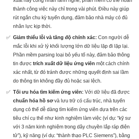
xuất hay công nhân lành nghề, phần mềm có thể hoàn
thành công việc này chỉ trong vài phút. Điều này giúp
rút ngắn chu kỳ tuyển dụng, đảm bảo nhà máy có đủ
nhân lực kịp thời.
✅
Giảm thiểu lỗi và tăng độ chính xác:
Con người dễ
mắc lỗi khi xử lý khối lượng lớn dữ liệu lặp đi lặp lại.
Phần mềm parsing loại bỏ yếu tố này, đảm bảo thông
tin được
trích xuất dữ liệu ứng viên
một cách chính
xác nhất, từ đó tránh được những quyết định sai lầm
do thông tin không đầy đủ hoặc sai lệch.
✅
Tối ưu hóa tìm kiếm ứng viên:
Với dữ liệu đã được
chuẩn hóa hồ sơ
và lưu trữ có cấu trúc, nhà tuyển
dụng có thể dễ dàng tìm kiếm ứng viên dựa trên các
tiêu chí cụ thể như kinh nghiệm làm việc (ví dụ: “kỹ sư
với 3 năm kinh nghiệm trong dây chuyền lắp ráp điện
tử”), kỹ năng (ví dụ: “thành thạo PLC Siemens”), bằng