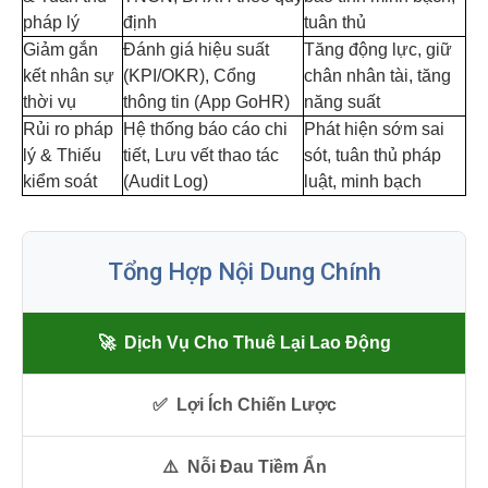
pháp lý
định
tuân thủ
Giảm gắn
Đánh giá hiệu suất
Tăng động lực, giữ
kết nhân sự
(KPI/OKR), Cổng
chân nhân tài, tăng
thời vụ
thông tin (App GoHR)
năng suất
Rủi ro pháp
Hệ thống báo cáo chi
Phát hiện sớm sai
lý & Thiếu
tiết, Lưu vết thao tác
sót, tuân thủ pháp
kiểm soát
(Audit Log)
luật, minh bạch
Tổng Hợp Nội Dung Chính
🚀
Dịch Vụ Cho Thuê Lại Lao Động
✅
Lợi Ích Chiến Lược
⚠️
Nỗi Đau Tiềm Ẩn