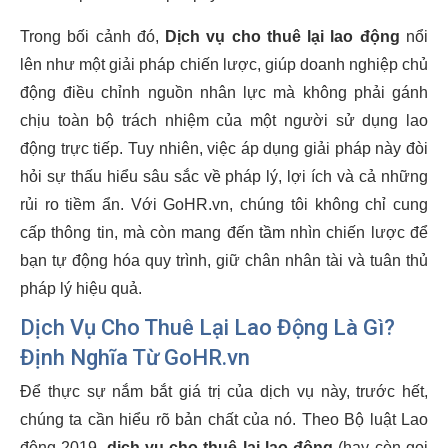
Trong bối cảnh đó,
Dịch vụ cho thuê lại lao động
nổi
lên như một giải pháp chiến lược, giúp doanh nghiệp chủ
động điều chỉnh nguồn nhân lực mà không phải gánh
chịu toàn bộ trách nhiệm của một người sử dụng lao
động trực tiếp. Tuy nhiên, việc áp dụng giải pháp này đòi
hỏi sự thấu hiểu sâu sắc về pháp lý, lợi ích và cả những
rủi ro tiềm ẩn. Với GoHR.vn, chúng tôi không chỉ cung
cấp thông tin, mà còn mang đến tầm nhìn chiến lược để
bạn tự động hóa quy trình, giữ chân nhân tài và tuân thủ
pháp lý hiệu quả.
Dịch Vụ Cho Thuê Lại Lao Động Là Gì?
Định Nghĩa Từ GoHR.vn
Để thực sự nắm bắt giá trị của dịch vụ này, trước hết,
chúng ta cần hiểu rõ bản chất của nó. Theo Bộ luật Lao
động 2019,
dịch vụ cho thuê lại lao động
(hay còn gọi