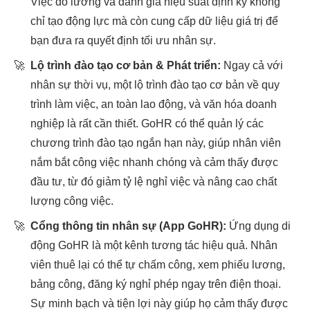
Việc đo lường và đánh giá hiệu suất định kỳ không
chỉ tạo động lực mà còn cung cấp dữ liệu giá trị để
bạn đưa ra quyết định tối ưu nhân sự.
🚀
Lộ trình đào tạo cơ bản & Phát triển:
Ngay cả với
nhân sự thời vụ, một lộ trình đào tạo cơ bản về quy
trình làm việc, an toàn lao động, và văn hóa doanh
nghiệp là rất cần thiết. GoHR có thể quản lý các
chương trình đào tạo ngắn hạn này, giúp nhân viên
nắm bắt công việc nhanh chóng và cảm thấy được
đầu tư, từ đó giảm tỷ lệ nghỉ việc và nâng cao chất
lượng công việc.
🚀
Cổng thông tin nhân sự (App GoHR):
Ứng dụng di
động GoHR là một kênh tương tác hiệu quả. Nhân
viên thuê lại có thể tự chấm công, xem phiếu lương,
bảng công, đăng ký nghỉ phép ngay trên điện thoại.
Sự minh bạch và tiện lợi này giúp họ cảm thấy được