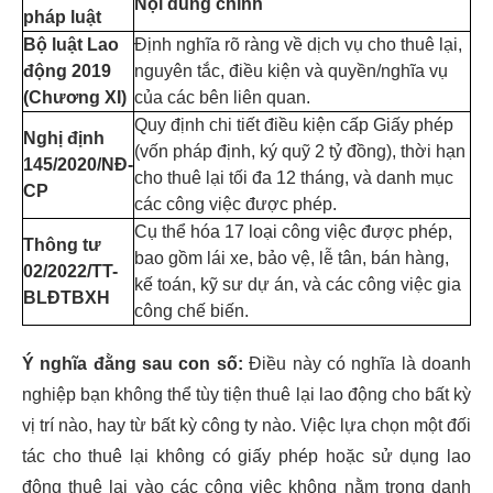
Nội dung chính
pháp luật
Bộ luật Lao
Định nghĩa rõ ràng về dịch vụ cho thuê lại,
động 2019
nguyên tắc, điều kiện và quyền/nghĩa vụ
(Chương XI)
của các bên liên quan.
Quy định chi tiết điều kiện cấp Giấy phép
Nghị định
(vốn pháp định, ký quỹ 2 tỷ đồng), thời hạn
145/2020/NĐ-
cho thuê lại tối đa 12 tháng, và danh mục
CP
các công việc được phép.
Cụ thể hóa 17 loại công việc được phép,
Thông tư
bao gồm lái xe, bảo vệ, lễ tân, bán hàng,
02/2022/TT-
kế toán, kỹ sư dự án, và các công việc gia
BLĐTBXH
công chế biến.
Ý nghĩa đằng sau con số:
Điều này có nghĩa là doanh
nghiệp bạn không thể tùy tiện thuê lại lao động cho bất kỳ
vị trí nào, hay từ bất kỳ công ty nào. Việc lựa chọn một đối
tác cho thuê lại không có giấy phép hoặc sử dụng lao
động thuê lại vào các công việc không nằm trong danh