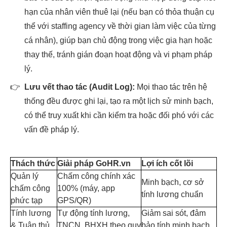
hạn của nhân viên thuê lại (nếu bạn có thỏa thuận cụ
thể với staffing agency về thời gian làm việc của từng
cá nhân), giúp bạn chủ động trong việc gia hạn hoặc
thay thế, tránh gián đoạn hoạt động và vi phạm pháp
lý.
👉
Lưu vết thao tác (Audit Log):
Mọi thao tác trên hệ
thống đều được ghi lại, tạo ra một lịch sử minh bạch,
có thể truy xuất khi cần kiểm tra hoặc đối phó với các
vấn đề pháp lý.
Thách thức
Giải pháp GoHR.vn
Lợi ích cốt lõi
Quản lý
Chấm công chính xác
Minh bạch, cơ sở
chấm công
100% (máy, app
tính lương chuẩn
phức tạp
GPS/QR)
Tính lương
Tự động tính lương,
Giảm sai sót, đảm
& Tuân thủ
TNCN, BHXH theo quy
bảo tính minh bạch,