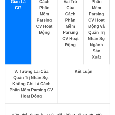
Giản Là
Cách
Vai Trò
Phần
Gì?
Phần
Của
Mềm
Mềm
Cách
Parsing
Parsing
Phần
CV Hoạt
CV Hoạt
Mềm
Động và
Động
Parsing
Quản Trị
CV Hoạt
Nhân Sự
Động
Ngành
Sản
Xuất
V. Tương Lai Của
Kết Luận
Quản Trị Nhân Sự:
Không Chỉ Là Cách
Phần Mềm Parsing CV
Hoạt Động
Hãy hình dung bạn có một chồng hồ sơ xin việc