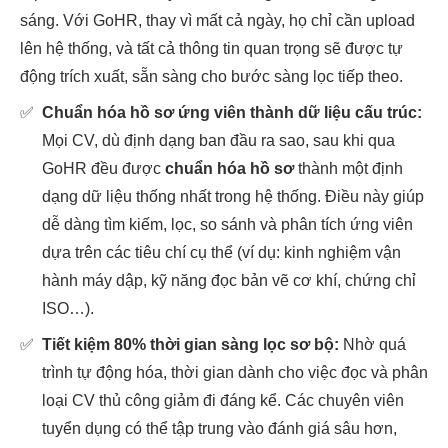
sáng. Với GoHR, thay vì mất cả ngày, họ chỉ cần upload
lên hệ thống, và tất cả thông tin quan trọng sẽ được tự
động trích xuất, sẵn sàng cho bước sàng lọc tiếp theo.
✅
Chuẩn hóa hồ sơ ứng viên thành dữ liệu cấu trúc:
Mọi CV, dù định dạng ban đầu ra sao, sau khi qua
GoHR đều được
chuẩn hóa hồ sơ
thành một định
dạng dữ liệu thống nhất trong hệ thống. Điều này giúp
dễ dàng tìm kiếm, lọc, so sánh và phân tích ứng viên
dựa trên các tiêu chí cụ thể (ví dụ: kinh nghiệm vận
hành máy dập, kỹ năng đọc bản vẽ cơ khí, chứng chỉ
ISO…).
✅
Tiết kiệm 80% thời gian sàng lọc sơ bộ:
Nhờ quá
trình tự động hóa, thời gian dành cho việc đọc và phân
loại CV thủ công giảm đi đáng kể. Các chuyên viên
tuyển dụng có thể tập trung vào đánh giá sâu hơn,