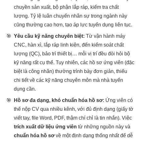
chuyền sản xuất, bộ phận lắp ráp, kiểm tra chất
lượng. Tỷ lệ luân chuyển nhân sự trong ngành này
cũng thường cao hơn, tạo áp lực tuyển dụng liên tục.
🎯
Yêu cầu kỹ năng chuyên biệt:
Từ vận hành máy
CNC, hàn xì, lắp ráp linh kiện, đến kiểm soát chất
lượng (QC), bảo trì thiết bị… mỗi vị trí đều đòi hỏi bộ
kỹ năng rất cụ thể. Tuy nhiên, các hồ sơ ứng viên (đặc
biệt là công nhân) thường trình bày đơn giản, thiếu
chi tiết về các kỹ năng chuyên môn mà nhà tuyển
dụng cần.
🎯
Hồ sơ đa dạng, khó chuẩn hóa hồ sơ:
Ứng viên có
thể nộp CV qua nhiều kênh, với đủ định dạng (giấy tờ
viết tay, file Word, PDF, thậm chí chỉ là tin nhắn). Việc
trích xuất dữ liệu ứng viên
từ những nguồn này và
chuẩn hóa hồ sơ
về một định dạng thống nhất để dễ