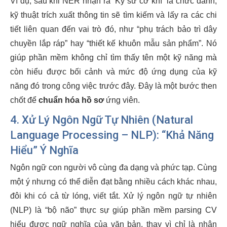
Ví dụ, sau khi NER nhận ra “Kỹ sư cơ khí” là chức danh,
kỹ thuật trích xuất thông tin sẽ tìm kiếm và lấy ra các chi
tiết liên quan đến vai trò đó, như “phụ trách bảo trì dây
chuyền lắp ráp” hay “thiết kế khuôn mẫu sản phẩm”. Nó
giúp phần mềm không chỉ tìm thấy tên một kỹ năng mà
còn hiểu được bối cảnh và mức độ ứng dụng của kỹ
năng đó trong công việc trước đây. Đây là một bước then
chốt để
chuẩn hóa hồ sơ
ứng viên.
4. Xử Lý Ngôn Ngữ Tự Nhiên (Natural
Language Processing – NLP): “Khả Năng
Hiểu” Ý Nghĩa
Ngôn ngữ con người vô cùng đa dạng và phức tạp. Cùng
một ý nhưng có thể diễn đạt bằng nhiều cách khác nhau,
đôi khi có cả từ lóng, viết tắt. Xử lý ngôn ngữ tự nhiên
(NLP) là “bộ não” thực sự giúp phần mềm parsing CV
hiểu được ngữ nghĩa của văn bản, thay vì chỉ là nhận