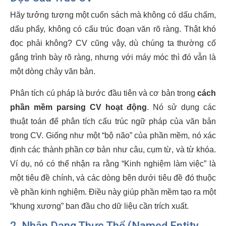
Hãy tưởng tượng một cuốn sách mà không có dấu chấm,
dấu phẩy, không có cấu trúc đoạn văn rõ ràng. Thật khó
đọc phải không? CV cũng vậy, dù chúng ta thường cố
gắng trình bày rõ ràng, nhưng với máy móc thì đó vẫn là
một dòng chảy văn bản.
Phân tích cú pháp là bước đầu tiên và cơ bản trong
cách
phần mềm parsing CV hoạt động
. Nó sử dụng các
thuật toán để phân tích cấu trúc ngữ pháp của văn bản
trong CV. Giống như một “bộ não” của phần mềm, nó xác
định các thành phần cơ bản như câu, cụm từ, và từ khóa.
Ví dụ, nó có thể nhận ra rằng “Kinh nghiệm làm việc” là
một tiêu đề chính, và các dòng bên dưới tiêu đề đó thuộc
về phần kinh nghiệm. Điều này giúp phần mềm tạo ra một
“khung xương” ban đầu cho dữ liệu cần trích xuất.
2. Nhận Dạng Thực Thể (Named Entity