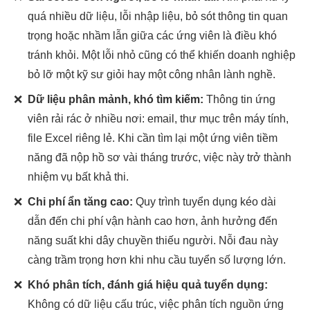
quá nhiều dữ liệu, lỗi nhập liệu, bỏ sót thông tin quan
trọng hoặc nhầm lẫn giữa các ứng viên là điều khó
tránh khỏi. Một lỗi nhỏ cũng có thể khiến doanh nghiệp
bỏ lỡ một kỹ sư giỏi hay một công nhân lành nghề.
❌
Dữ liệu phân mảnh, khó tìm kiếm:
Thông tin ứng
viên rải rác ở nhiều nơi: email, thư mục trên máy tính,
file Excel riêng lẻ. Khi cần tìm lại một ứng viên tiềm
năng đã nộp hồ sơ vài tháng trước, việc này trở thành
nhiệm vụ bất khả thi.
❌
Chi phí ẩn tăng cao:
Quy trình tuyển dụng kéo dài
dẫn đến chi phí vận hành cao hơn, ảnh hưởng đến
năng suất khi dây chuyền thiếu người. Nỗi đau này
càng trầm trọng hơn khi nhu cầu tuyển số lượng lớn.
❌
Khó phân tích, đánh giá hiệu quả tuyển dụng:
Không có dữ liệu cấu trúc, việc phân tích nguồn ứng