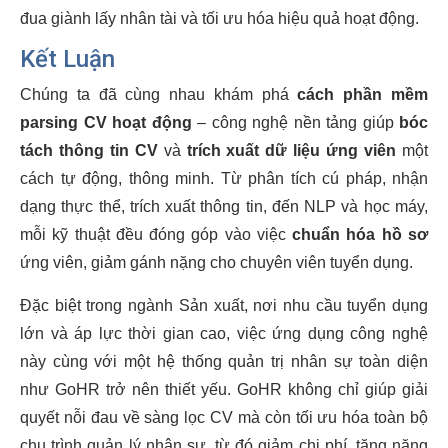
đua giành lấy nhân tài và tối ưu hóa hiệu quả hoạt động.
Kết Luận
Chúng ta đã cùng nhau khám phá
cách phần mềm
parsing CV hoạt động
– công nghệ nền tảng giúp
bóc
tách thông tin CV
và
trích xuất dữ liệu ứng viên
một
cách tự động, thông minh. Từ phân tích cú pháp, nhận
dạng thực thể, trích xuất thông tin, đến NLP và học máy,
mỗi kỹ thuật đều đóng góp vào việc
chuẩn hóa hồ sơ
ứng viên, giảm gánh nặng cho chuyên viên tuyển dụng.
Đặc biệt trong ngành Sản xuất, nơi nhu cầu tuyển dụng
lớn và áp lực thời gian cao, việc ứng dụng công nghệ
này cùng với một hệ thống quản trị nhân sự toàn diện
như GoHR trở nên thiết yếu. GoHR không chỉ giúp giải
quyết nỗi đau về sàng lọc CV mà còn tối ưu hóa toàn bộ
chu trình quản lý nhân sự, từ đó giảm chi phí, tăng năng