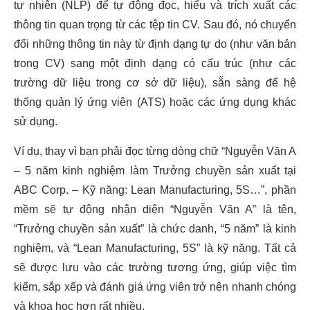
tự nhiên (NLP) để tự động đọc, hiểu và trích xuất các
thông tin quan trọng từ các tệp tin CV. Sau đó, nó chuyển
đổi những thông tin này từ định dạng tự do (như văn bản
trong CV) sang một định dạng có cấu trúc (như các
trường dữ liệu trong cơ sở dữ liệu), sẵn sàng để hệ
thống quản lý ứng viên (ATS) hoặc các ứng dụng khác
sử dụng.
Ví dụ, thay vì bạn phải đọc từng dòng chữ “Nguyễn Văn A
– 5 năm kinh nghiệm làm Trưởng chuyền sản xuất tại
ABC Corp. – Kỹ năng: Lean Manufacturing, 5S…”, phần
mềm sẽ tự động nhận diện “Nguyễn Văn A” là tên,
“Trưởng chuyền sản xuất” là chức danh, “5 năm” là kinh
nghiệm, và “Lean Manufacturing, 5S” là kỹ năng. Tất cả
sẽ được lưu vào các trường tương ứng, giúp việc tìm
kiếm, sắp xếp và đánh giá ứng viên trở nên nhanh chóng
và khoa học hơn rất nhiều.