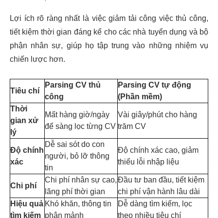
Lợi ích rõ ràng nhất là việc giảm tải công việc thủ công,
tiết kiệm thời gian đáng kể cho các nhà tuyển dụng và bộ
phận nhân sự, giúp họ tập trung vào những nhiệm vụ
chiến lược hơn.
Parsing CV thủ
Parsing CV tự động
Tiêu chí
công
(Phần mềm)
Thời
Mất hàng giờ/ngày
Vài giây/phút cho hàng
gian xử
để sàng lọc từng CV
trăm CV
lý
Dễ sai sót do con
Độ chính
Độ chính xác cao, giảm
người, bỏ lỡ thông
xác
thiểu lỗi nhập liệu
tin
Chi phí nhân sự cao,
Đầu tư ban đầu, tiết kiệm
Chi phí
lãng phí thời gian
chi phí vận hành lâu dài
Hiệu quả
Khó khăn, thông tin
Dễ dàng tìm kiếm, lọc
tìm kiếm
phân mảnh
theo nhiều tiêu chí