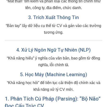
“Mắt thần” tìm kiếm và phân loại các thông tin chính như
tên, công ty, địa điểm, chức danh.
3. Trích Xuất Thông Tin
“Bàn tay” lấy dữ liệu cụ thể từ CV và gán vào các trường
tương ứng.
4. Xử Lý Ngôn Ngữ Tự Nhiên (NLP)
“Khả năng hiểu” ý nghĩa của văn bản, bao gồm từ đồng
nghĩa, lỗi chính tả.
5. Học Máy (Machine Learning)
“Khả năng học hỏi” để liên tục cải thiện độ chính xác và
khả năng xử lý CV mới.
1. Phân Tích Cú Pháp (Parsing): “Bộ Não”
Đọc Cấu Trúc CV