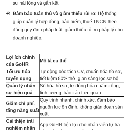
sự hài lòng và gắn kết.
🎯
Đảm bảo tuân thủ và giảm thiểu rủi ro:
Hệ thống
giúp quản lý hợp đồng, bảo hiểm, thuế TNCN theo
đúng quy định pháp luật, giảm thiểu rủi ro pháp lý cho
doanh nghiệp.
Lợi ích chính
Mô tả cụ thể
của GoHR
Tối ưu hóa
Tự động bóc tách CV, chuẩn hóa hồ sơ,
tuyển dụng
tiết kiệm 80% thời gian sàng lọc sơ bộ.
Quản lý nhân
Số hóa hồ sơ, tự động hóa chấm công,
sự hiệu quả
tính lương, báo cáo trực quan.
Quy trình nhanh, chính xác, đảm bảo
Giảm chi phí,
nguồn lực ổn định, không gián đoạn sản
tăng năng suất
xuất.
Cải thiện trải
App GoHR tiện lợi cho nhân viên tự tra
nghiệm nhân