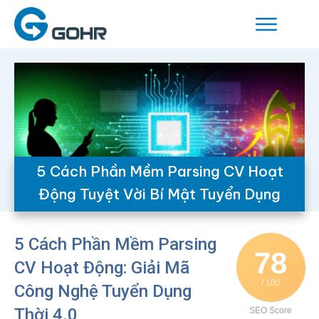
5 Cách Phần Mềm Parsing CV Hoạt
Động Tuyệt Vời Bí Mật Tuyển Dụng
5 Cách Phần Mềm Parsing
78
CV Hoạt Động: Giải Mã
/ 100
Công Nghệ Tuyển Dụng
Thời 4.0
SEO Score