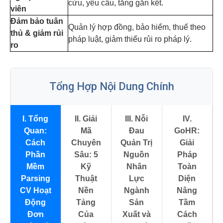
cứu, yêu cầu, tăng gắn kết.
viên
Đảm bảo tuân
Quản lý hợp đồng, bảo hiểm, thuế theo
thủ & giảm rủi
pháp luật, giảm thiểu rủi ro pháp lý.
ro
Tổng Hợp Nội Dung Chính
I. Tổng
II. Giải
III. Nỗi
IV.
Quan:
Mã
Đau
GoHR:
Cách
Chuyên
Quản Trị
Giải
Phần
Sâu: 5
Nguồn
Pháp
Mềm
Kỹ
Nhân
Toàn
Parsing
Thuật
Lực
Diện
CV Hoạt
Nền
Ngành
Nâng
Động
Tảng
Sản
Tầm
Đơn
Của
Xuất và
Cách