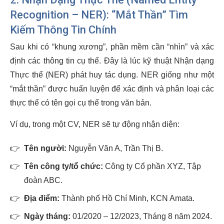
Recognition – NER): “Mắt Thần” Tìm
Kiếm Thông Tin Chính
Sau khi có “khung xương”, phần mềm cần “nhìn” và xác
định các thông tin cụ thể. Đây là lúc kỹ thuật Nhận dạng
Thực thể (NER) phát huy tác dụng. NER giống như một
“mắt thần” được huấn luyện để xác định và phân loại các
thực thể có tên gọi cụ thể trong văn bản.
Ví dụ, trong một CV, NER sẽ tự động nhận diện:
👉
Tên người:
Nguyễn Văn A, Trần Thị B.
👉
Tên công ty/tổ chức:
Công ty Cổ phần XYZ, Tập
đoàn ABC.
👉
Địa điểm:
Thành phố Hồ Chí Minh, KCN Amata.
👉
Ngày tháng:
01/2020 – 12/2023, Tháng 8 năm 2024.