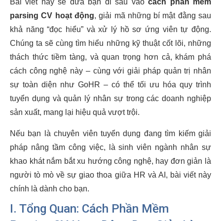
Bài viết này sẽ đưa bạn đi sâu vào
cách phần mềm
parsing CV hoạt động
, giải mã những bí mật đằng sau
khả năng “đọc hiểu” và xử lý hồ sơ ứng viên tự động.
Chúng ta sẽ cùng tìm hiểu những kỹ thuật cốt lõi, những
thách thức tiềm tàng, và quan trọng hơn cả, khám phá
cách công nghệ này – cùng với giải pháp quản trị nhân
sự toàn diện như GoHR – có thể tối ưu hóa quy trình
tuyển dụng và quản lý nhân sự trong các doanh nghiệp
sản xuất, mang lại hiệu quả vượt trội.
Nếu bạn là chuyên viên tuyển dụng đang tìm kiếm giải
pháp nâng tầm công việc, là sinh viên ngành nhân sự
khao khát nắm bắt xu hướng công nghệ, hay đơn giản là
người tò mò về sự giao thoa giữa HR và AI, bài viết này
chính là dành cho bạn.
I. Tổng Quan: Cách Phần Mềm