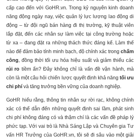
cấp cao đến với GoHR.vn. Trong kỷ nguyên kinh doanh
năng động ngày nay, việc quản lý lực lượng lao động di
động – từ đội ngũ bán hàng đi thị trường, kỹ thuật viên
lắp đặt, đến các nhân sự làm việc tại công trường hoặc
từ xa – đang đặt ra những thách thức đáng kể. Làm thế
nào để đảm bảo tính minh bạch, độ chính xác trong
chấm
công
, đồng thời tối ưu hóa hiệu suất và giảm thiểu các
rủi ro
tiềm ẩn? Đây không chỉ là vấn đề vận hành, mà
còn là một câu hỏi chiến lược quyết định khả năng
tối ưu
chi phí
và tăng trưởng bền vững của doanh nghiệp.
GoHR hiểu rằng, thông tin nhân sự rời rạc, không chính
xác có thể dẫn đến những quyết định sai lầm, phát sinh
chi phí không đáng có và thậm chí là các vấn đề pháp lý
phức tạp. Với vai trò là Nhà Sáng Lập và Chuyên gia Tư
vấn HR Trưởng của GoHR.vn, tôi sẽ đi sâu vào một giải