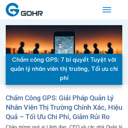
Chấm công GPS: 7 bí quyết Tuyệt vời
quản lý nhân viên thị trường, Tối ưu chi
phí
Chấm Công GPS: Giải Pháp Quản Lý
Nhân Viên Thị Trường Chính Xác, Hiệu
Quả – Tối Ưu Chi Phí, Giảm Rủi Ro
Chào mừng quý vị Lãnh đạo, CEO và các nhà Quản lý