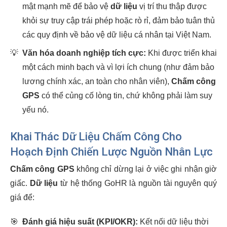
mật mạnh mẽ để bảo vệ
dữ liệu
vị trí thu thập được
khỏi sự truy cập trái phép hoặc rò rỉ, đảm bảo tuân thủ
các quy định về bảo vệ dữ liệu cá nhân tại Việt Nam.
💡
Văn hóa doanh nghiệp tích cực:
Khi được triển khai
một cách minh bạch và vì lợi ích chung (như đảm bảo
lương chính xác, an toàn cho nhân viên),
Chấm công
GPS
có thể củng cố lòng tin, chứ không phải làm suy
yếu nó.
Khai Thác Dữ Liệu Chấm Công Cho
Hoạch Định Chiến Lược Nguồn Nhân Lực
Chấm công GPS
không chỉ dừng lại ở việc ghi nhận giờ
giấc.
Dữ liệu
từ hệ thống GoHR là nguồn tài nguyên quý
giá để:
🎯
Đánh giá hiệu suất (KPI/OKR):
Kết nối dữ liệu thời