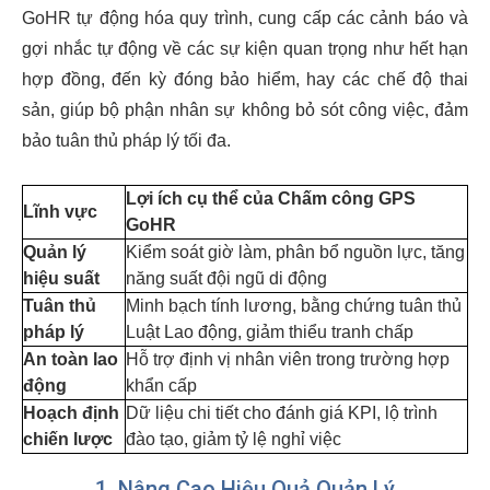
GoHR tự động hóa quy trình, cung cấp các cảnh báo và
gợi nhắc tự động về các sự kiện quan trọng như hết hạn
hợp đồng, đến kỳ đóng bảo hiểm, hay các chế độ thai
sản, giúp bộ phận nhân sự không bỏ sót công việc, đảm
bảo tuân thủ pháp lý tối đa.
Lợi ích cụ thể của Chấm công GPS
Lĩnh vực
GoHR
Quản lý
Kiểm soát giờ làm, phân bổ nguồn lực, tăng
hiệu suất
năng suất đội ngũ di động
Tuân thủ
Minh bạch tính lương, bằng chứng tuân thủ
pháp lý
Luật Lao động, giảm thiểu tranh chấp
An toàn lao
Hỗ trợ định vị nhân viên trong trường hợp
động
khẩn cấp
Hoạch định
Dữ liệu chi tiết cho đánh giá KPI, lộ trình
chiến lược
đào tạo, giảm tỷ lệ nghỉ việc
1. Nâng Cao Hiệu Quả Quản Lý