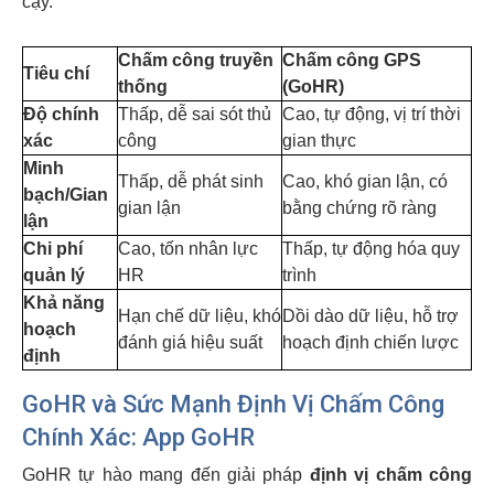
cậy.
Chấm công truyền
Chấm công GPS
Tiêu chí
thống
(GoHR)
Độ chính
Thấp, dễ sai sót thủ
Cao, tự động, vị trí thời
xác
công
gian thực
Minh
Thấp, dễ phát sinh
Cao, khó gian lận, có
bạch/Gian
gian lận
bằng chứng rõ ràng
lận
Chi phí
Cao, tốn nhân lực
Thấp, tự động hóa quy
quản lý
HR
trình
Khả năng
Hạn chế dữ liệu, khó
Dồi dào dữ liệu, hỗ trợ
hoạch
đánh giá hiệu suất
hoạch định chiến lược
định
GoHR và Sức Mạnh Định Vị Chấm Công
Chính Xác: App GoHR
GoHR tự hào mang đến giải pháp
định vị chấm công