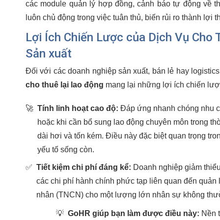
các module quản lý hợp đồng, cảnh báo tự động về th
luôn chủ động trong việc tuân thủ, biến rủi ro thành lợi t
Lợi Ích Chiến Lược của Dịch Vụ Cho
Sản xuất
Đối với các doanh nghiệp sản xuất, bán lẻ hay logistic
cho thuê lại lao động
mang lại những lợi ích chiến lược
🚀
Tính linh hoạt cao độ:
Đáp ứng nhanh chóng nhu cầ
hoặc khi cần bổ sung lao động chuyên môn trong thờ
dài hơi và tốn kém. Điều này đặc biệt quan trọng tro
yếu tố sống còn.
✅
Tiết kiệm chi phí đáng kể:
Doanh nghiệp giảm thiểu 
các chi phí hành chính phức tạp liên quan đến quản 
nhân (TNCN) cho một lượng lớn nhân sự không thư
💡
GoHR giúp bạn làm được điều này:
Nền t