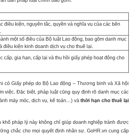
văn bản pháp luật chính bao gồm:
c điều kiện, nguyên tắc, quyền và nghĩa vụ của các bên
.
i hành một số điều của Bộ luật Lao động, bao gồm danh mục
 điều kiện kinh doanh dịch vụ cho thuê lại.
ục cấp, gia hạn, cấp lại và thu hồi giấy phép hoạt động cho
khi có Giấy phép do Bộ Lao động – Thương binh và Xã hội
àm việc. Đặc biệt, pháp luật cũng quy định rõ danh mục các
hành máy móc, dịch vụ, kế toán…) và
thời hạn cho thuê lại
 khổ pháp lý này không chỉ giúp doanh nghiệp tránh được
 vững chắc cho mọi quyết định nhân sự. GoHR.vn cung cấp