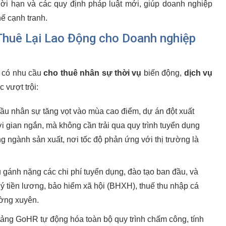
ời hạn và các quy định pháp luật mới, giúp doanh nghiệp
hế cạnh tranh.
 Thuê Lại Lao Động cho Doanh nghiệp
s có nhu cầu
cho thuê nhân sự thời vụ
biến động,
dịch vụ
 vượt trội:
u nhân sự tăng vọt vào mùa cao điểm, dự án đột xuất
i gian ngắn, mà không cần trải qua quy trình tuyển dụng
ng ngành sản xuất, nơi tốc độ phản ứng với thị trường là
gánh nặng các chi phí tuyển dụng, đào tạo ban đầu, và
lý tiền lương, bảo hiểm xã hội (BHXH), thuế thu nhập cá
ờng xuyên.
ảng GoHR tự động hóa toàn bộ quy trình chấm công, tính