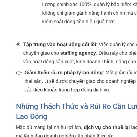
lương chính xác 100%, quản lý bảo hiểm xã
không chỉ giảm gánh nặng hành chính mà cò
kiểm soát dòng tiền hiệu quả hơn.
🎯
Tập trung vào hoạt động cốt lõi:
Việc quản lý các 
chuyển giao cho
staffing agency
. Điều này cho ph
vào hoạt động sản xuất, kinh doanh chính, nâng cao
👉
Giảm thiểu rủi ro pháp lý lao động:
Một phần rủi r
thai sản…) sẽ được chuyển giao cho doanh nghiệp c
các điều khoản trong hợp đồng dịch vụ.
Những Thách Thức và Rủi Ro Cần Lưu
Lao Động
Mặc dù mang lại nhiều lợi ích,
dịch vụ cho thuê lại l
mà lãnh đạo doanh nghiệp cần nhận thức rõ: