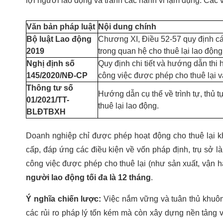
lợi người lao động và tránh các hành vi lạm dụng. Các 
Văn bản pháp luật
Nội dung chính
Bộ luật Lao động
Chương XI, Điều 52-57 quy định cá
2019
trong quan hệ cho thuê lại lao động
Nghị định số
Quy định chi tiết và hướng dẫn th
145/2020/NĐ-CP
công việc được phép cho thuê lại và
Thông tư số
Hướng dẫn cụ thể về trình tự, thủ t
01/2021/TT-
thuê lại lao động.
BLĐTBXH
Doanh nghiệp chỉ được phép hoạt động cho thuê lại 
cấp, đáp ứng các điều kiện về vốn pháp định, trụ sở l
công việc được phép cho thuê lại (như sản xuất, vận 
người lao động tối đa là 12 tháng
.
Ý nghĩa chiến lược:
Việc nắm vững và tuân thủ khuôn
các rủi ro pháp lý tốn kém mà còn xây dựng nền tảng