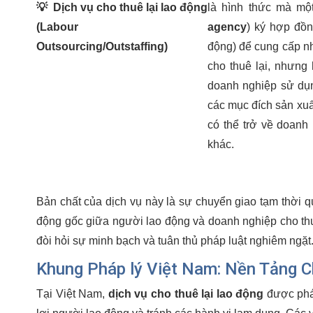
💡
Dịch vụ cho thuê lại lao động
là hình thức mà mộ
(Labour
agency
) ký hợp đồ
Outsourcing/Outstaffing)
động) để cung cấp n
cho thuê lại, nhưng 
doanh nghiệp sử dụn
các mục đích sản xuấ
có thể trở về doanh
khác.
Bản chất của dịch vụ này là sự chuyển giao tạm thời 
động gốc giữa người lao động và doanh nghiệp cho thu
đòi hỏi sự minh bạch và tuân thủ pháp luật nghiêm ngặt
Khung Pháp lý Việt Nam: Nền Tảng 
Tại Việt Nam,
dịch vụ cho thuê lại lao động
được pháp