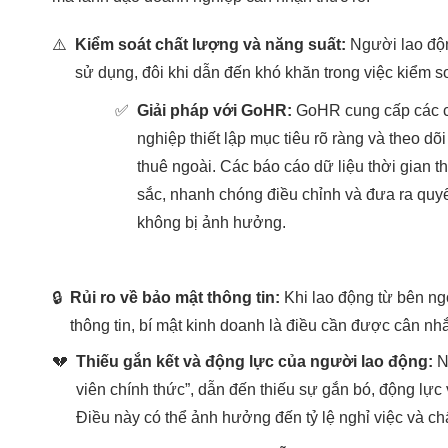
⚠️
Kiểm soát chất lượng và năng suất:
Người lao động
sử dụng, đôi khi dẫn đến khó khăn trong việc kiểm s
✅
Giải pháp với GoHR:
GoHR cung cấp các cô
nghiệp thiết lập mục tiêu rõ ràng và theo dõ
thuê ngoài. Các báo cáo dữ liệu thời gian t
sắc, nhanh chóng điều chỉnh và đưa ra quyế
không bị ảnh hưởng.
🔒
Rủi ro về bảo mật thông tin:
Khi lao động từ bên ngoà
thông tin, bí mật kinh doanh là điều cần được cân nh
💔
Thiếu gắn kết và động lực của người lao động:
Ng
viên chính thức”, dẫn đến thiếu sự gắn bó, động lự
Điều này có thể ảnh hưởng đến tỷ lệ nghỉ việc và ch