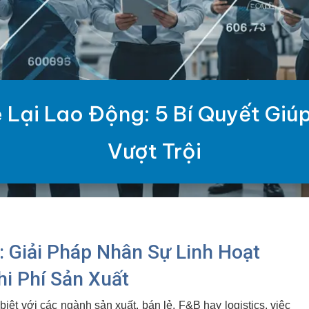
Lại Lao Động: 5 Bí Quyết Giúp
Vượt Trội
: Giải Pháp Nhân Sự Linh Hoạt
i Phí Sản Xuất
iệt với các ngành sản xuất, bán lẻ, F&B hay logistics, việc