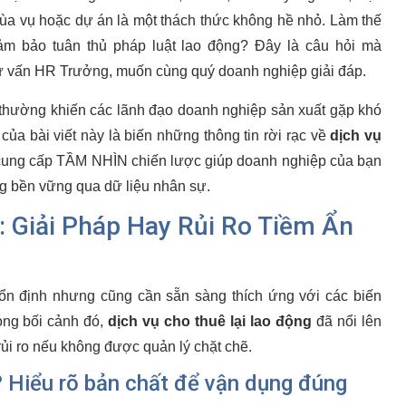
mùa vụ hoặc dự án là một thách thức không hề nhỏ. Làm thế
 đảm bảo tuân thủ pháp luật lao động? Đây là câu hỏi mà
Tư vấn HR Trưởng, muốn cùng quý doanh nghiệp giải đáp.
ự thường khiến các lãnh đạo doanh nghiệp sản xuất gặp khó
của bài viết này là biến những thông tin rời rạc về
dịch vụ
 cung cấp TẦM NHÌN chiến lược giúp doanh nghiệp của bạn
ởng bền vững qua dữ liệu nhân sự.
: Giải Pháp Hay Rủi Ro Tiềm Ẩn
 ổn định nhưng cũng cần sẵn sàng thích ứng với các biến
ong bối cảnh đó,
dịch vụ cho thuê lại lao động
đã nổi lên
rủi ro nếu không được quản lý chặt chẽ.
? Hiểu rõ bản chất để vận dụng đúng