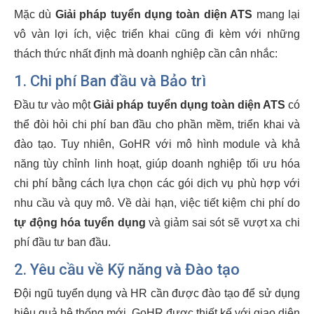
Mặc dù
Giải pháp tuyển dụng toàn diện ATS
mang lại
vô vàn lợi ích, việc triển khai cũng đi kèm với những
thách thức nhất định mà doanh nghiệp cần cân nhắc:
1. Chi phí Ban đầu và Bảo trì
Đầu tư vào một
Giải pháp tuyển dụng toàn diện ATS
có
thể đòi hỏi chi phí ban đầu cho phần mềm, triển khai và
đào tạo. Tuy nhiên, GoHR với mô hình module và khả
năng tùy chỉnh linh hoạt, giúp doanh nghiệp tối ưu hóa
chi phí bằng cách lựa chọn các gói dịch vụ phù hợp với
nhu cầu và quy mô. Về dài hạn, việc tiết kiệm chi phí do
tự động hóa tuyển dụng
và giảm sai sót sẽ vượt xa chi
phí đầu tư ban đầu.
2. Yêu cầu về Kỹ năng và Đào tạo
Đội ngũ tuyển dụng và HR cần được đào tạo để sử dụng
hiệu quả hệ thống mới. GoHR được thiết kế với giao diện