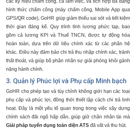
các ký hiệu chấm công, ca làm việc, và tích hợp đa dạng
hình thức chấm công (máy chấm công, Mobile App qua
GPS/QR code), GoHR giúp giảm thiểu sai sót và tiết kiệm
thời gian đáng kể. Quy trình tính lương phức tạp, bao
gồm cả lương KPI và Thuế TNCN, được tự động hóa
hoàn toàn, dựa trên dữ liệu chính xác từ các phân hệ
khác. Điều này đảm bảo chi trả thu nhập chính xác, tránh
thất thoát, và giúp bộ phận nhân sự giải phóng khỏi gánh
nặng hành chính.
3. Quản lý Phúc lợi và Phụ cấp Minh bạch
GoHR cho phép tạo và tùy chỉnh không giới hạn các loại
phụ cấp và phúc lợi, đồng thời thiết lập cách chi trả linh
hoạt. Đây là một yếu tố quan trọng trong việc xây dựng
chính sách đãi ngộ hấp dẫn, giúp giữ chân nhân tài mà
Giải pháp tuyển dụng toàn diện ATS
đã vất vả thu hút.