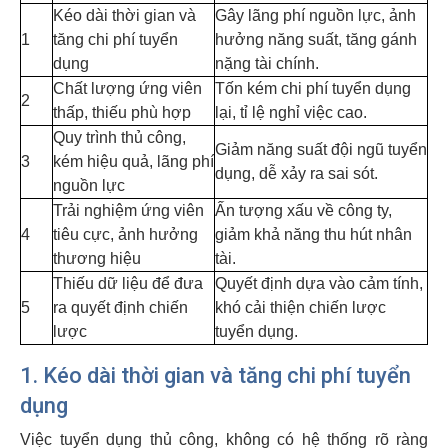
Kéo dài thời gian và
Gây lãng phí nguồn lực, ảnh
1
tăng chi phí tuyển
hưởng năng suất, tăng gánh
dụng
nặng tài chính.
Chất lượng ứng viên
Tốn kém chi phí tuyển dụng
2
thấp, thiếu phù hợp
lại, tỉ lệ nghỉ việc cao.
Quy trình thủ công,
Giảm năng suất đội ngũ tuyển
3
kém hiệu quả, lãng phí
dụng, dễ xảy ra sai sót.
nguồn lực
Trải nghiệm ứng viên
Ấn tượng xấu về công ty,
4
tiêu cực, ảnh hưởng
giảm khả năng thu hút nhân
thương hiệu
tài.
Thiếu dữ liệu để đưa
Quyết định dựa vào cảm tính,
5
ra quyết định chiến
khó cải thiện chiến lược
lược
tuyển dụng.
1. Kéo dài thời gian và tăng chi phí tuyển
dụng
Việc tuyển dụng thủ công, không có hệ thống rõ ràng