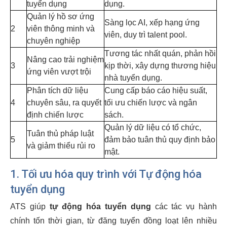
tuyển dụng
dụng.
Quản lý hồ sơ ứng
Sàng lọc AI, xếp hạng ứng
2
viên thông minh và
viên, duy trì talent pool.
chuyên nghiệp
Tương tác nhất quán, phản hồi
Nâng cao trải nghiệm
3
kịp thời, xây dựng thương hiệu
ứng viên vượt trội
nhà tuyển dụng.
Phân tích dữ liệu
Cung cấp báo cáo hiệu suất,
4
chuyên sâu, ra quyết
tối ưu chiến lược và ngân
định chiến lược
sách.
Quản lý dữ liệu có tổ chức,
Tuân thủ pháp luật
5
đảm bảo tuân thủ quy định bảo
và giảm thiểu rủi ro
mật.
1. Tối ưu hóa quy trình với
Tự động hóa
tuyển dụng
ATS giúp
tự động hóa tuyển dụng
các tác vụ hành
chính tốn thời gian, từ đăng tuyển đồng loạt lên nhiều