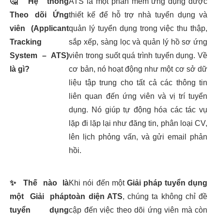
🤔
Hệ thống
ATS là một phần mềm ứng dụng được
Theo dõi Ứng
thiết kế để hỗ trợ nhà tuyển dụng và
viên (Applicant
quản lý tuyển dụng trong việc thu thập,
Tracking
sắp xếp, sàng lọc và quản lý hồ sơ ứng
System – ATS)
viên trong suốt quá trình tuyển dụng. Về
là gì?
cơ bản, nó hoạt động như một cơ sở dữ
liệu tập trung cho tất cả các thông tin
liên quan đến ứng viên và vị trí tuyển
dụng. Nó giúp tự động hóa các tác vụ
lặp đi lặp lại như đăng tin, phân loại CV,
lên lịch phỏng vấn, và gửi email phản
hồi.
✨
Thế nào là
Khi nói đến một
Giải pháp tuyển dụng
một Giải pháp
toàn diện ATS
, chúng ta không chỉ đề
tuyển dụng
cập đến việc theo dõi ứng viên mà còn