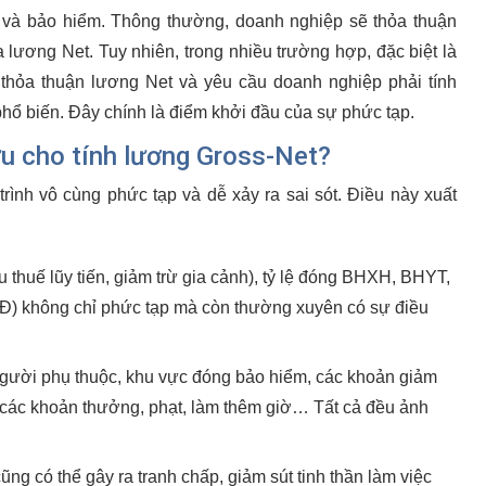
uế và bảo hiểm. Thông thường, doanh nghiệp sẽ thỏa thuận
 lương Net. Tuy nhiên, trong nhiều trường hợp, đặc biệt là
thỏa thuận lương Net và yêu cầu doanh nghiệp phải tính
phổ biến. Đây chính là điểm khởi đầu của sự phức tạp.
ưu cho tính lương Gross-Net?
trình vô cùng phức tạp và dễ xảy ra sai sót. Điều này xuất
thuế lũy tiến, giảm trừ gia cảnh), tỷ lệ đóng BHXH, BHYT,
) không chỉ phức tạp mà còn thường xuyên có sự điều
người phụ thuộc, khu vực đóng bảo hiểm, các khoản giảm
 các khoản thưởng, phạt, làm thêm giờ… Tất cả đều ảnh
cũng có thể gây ra tranh chấp, giảm sút tinh thần làm việc