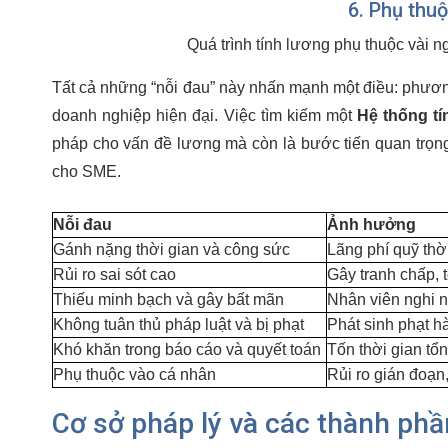
6. Phụ thu
Quá trình tính lương phụ thuộc vài ng
Tất cả những “nỗi đau” này nhấn mạnh một điều: phươ
doanh nghiệp hiện đại. Việc tìm kiếm một
Hệ thống tí
pháp cho vấn đề lương mà còn là bước tiến quan trọng
cho SME.
Nỗi đau
Ảnh hưởng
Gánh nặng thời gian và công sức
Lãng phí quỹ thờ
Rủi ro sai sót cao
Gây tranh chấp, t
Thiếu minh bạch và gây bất mãn
Nhân viên nghi n
Không tuân thủ pháp luật và bị phạt
Phát sinh phạt hà
Khó khăn trong báo cáo và quyết toán
Tốn thời gian tổn
Phụ thuộc vào cá nhân
Rủi ro gián đoạn,
Cơ sở pháp lý và các thành phầ