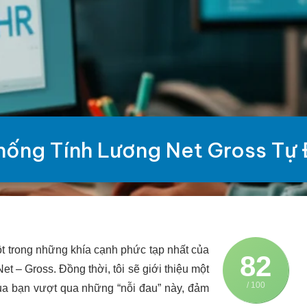
hống Tính Lương Net Gross Tự
ột trong những khía cạnh phức tạp nhất của
82
et – Gross. Đồng thời, tôi sẽ giới thiệu một
/ 100
ủa bạn vượt qua những “nỗi đau” này, đảm