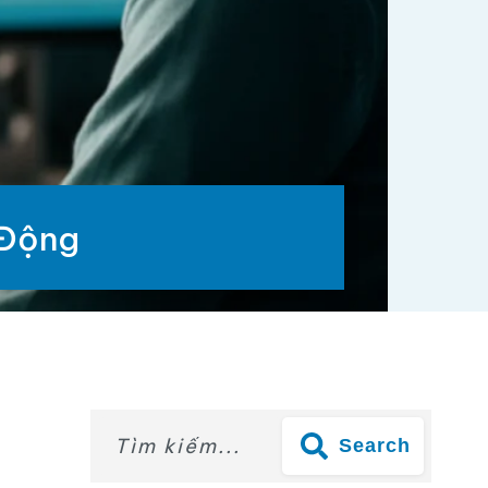
 Động
Search