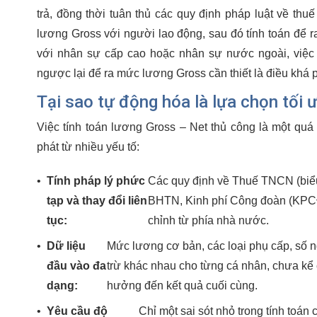
trả, đồng thời tuân thủ các quy định pháp luật về th
lương Gross với người lao động, sau đó tính toán để ra
với nhân sự cấp cao hoặc nhân sự nước ngoài, việc 
ngược lại để ra mức lương Gross cần thiết là điều khá 
Tại sao tự động hóa là lựa chọn tối 
Việc tính toán lương Gross – Net thủ công là một quá 
phát từ nhiều yếu tố:
•
Tính pháp lý phức
Các quy định về Thuế TNCN (biểu 
tạp và thay đổi liên
BHTN, Kinh phí Công đoàn (KPCĐ
tục:
chỉnh từ phía nhà nước.
•
Dữ liệu
Mức lương cơ bản, các loại phụ cấp, số 
đầu vào đa
trừ khác nhau cho từng cá nhân, chưa kể
dạng:
hưởng đến kết quả cuối cùng.
•
Yêu cầu độ
Chỉ một sai sót nhỏ trong tính toán 