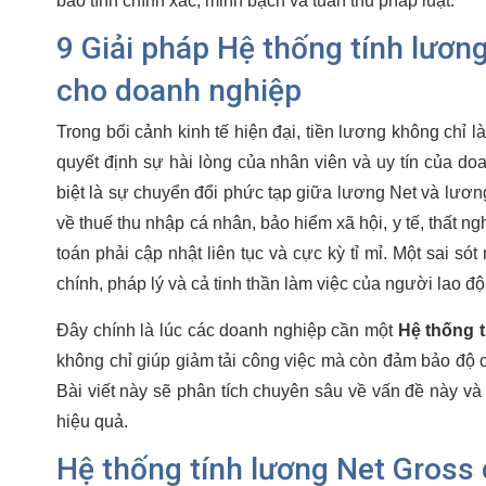
bảo tính chính xác, minh bạch và tuân thủ pháp luật.
9 Giải pháp Hệ thống tính lươn
cho doanh nghiệp
Trong bối cảnh kinh tế hiện đại, tiền lương không chỉ l
quyết định sự hài lòng của nhân viên và uy tín của doa
biệt là sự chuyển đổi phức tạp giữa lương Net và lương
về thuế thu nhập cá nhân, bảo hiểm xã hội, y tế, thất ng
toán phải cập nhật liên tục và cực kỳ tỉ mỉ. Một sai s
chính, pháp lý và cả tinh thần làm việc của người lao độ
Đây chính là lúc các doanh nghiệp cần một
Hệ thống 
không chỉ giúp giảm tải công việc mà còn đảm bảo độ ch
Bài viết này sẽ phân tích chuyên sâu về vấn đề này và
hiệu quả.
Hệ thống tính lương Net Gross 