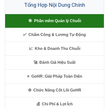
Tổng Hợp Nội Dung Chính
🎯
Phần mềm Quản lý Chuỗi
✅
Chấm Công & Lương Tự Động
📈
Kho & Doanh Thu Chuỗi
🚀
Đánh Giá Hiệu Suất
⭐
GoHR: Giải Pháp Toàn Diện
⚙️
Chức Năng Cốt Lõi GoHR
💰
Chi Phí & Lợi Ích