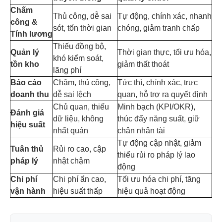
Chấm
Thủ công, dễ sai
Tự động, chính xác, nhanh
công &
sót, tốn thời gian
chóng, giảm tranh chấp
Tính lương
Thiếu đồng bộ,
Quản lý
Thời gian thực, tối ưu hóa,
khó kiểm soát,
tồn kho
giảm thất thoát
lãng phí
Báo cáo
Chậm, thủ công,
Tức thì, chính xác, trực
doanh thu
dễ sai lệch
quan, hỗ trợ ra quyết định
Chủ quan, thiếu
Minh bạch (KPI/OKR),
Đánh giá
dữ liệu, không
thúc đẩy năng suất, giữ
hiệu suất
nhất quán
chân nhân tài
Tự động cập nhật, giảm
Tuân thủ
Rủi ro cao, cập
thiểu rủi ro pháp lý lao
pháp lý
nhật chậm
động
Chi phí
Chi phí ẩn cao,
Tối ưu hóa chi phí, tăng
vận hành
hiệu suất thấp
hiệu quả hoạt động