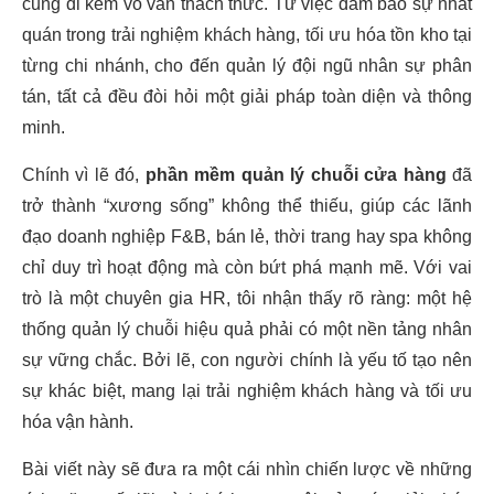
cũng đi kèm vô vàn thách thức. Từ việc đảm bảo sự nhất
quán trong trải nghiệm khách hàng, tối ưu hóa tồn kho tại
từng chi nhánh, cho đến quản lý đội ngũ nhân sự phân
tán, tất cả đều đòi hỏi một giải pháp toàn diện và thông
minh.
Chính vì lẽ đó,
phần mềm quản lý chuỗi cửa hàng
đã
trở thành “xương sống” không thể thiếu, giúp các lãnh
đạo doanh nghiệp F&B, bán lẻ, thời trang hay spa không
chỉ duy trì hoạt động mà còn bứt phá mạnh mẽ. Với vai
trò là một chuyên gia HR, tôi nhận thấy rõ ràng: một hệ
thống quản lý chuỗi hiệu quả phải có một nền tảng nhân
sự vững chắc. Bởi lẽ, con người chính là yếu tố tạo nên
sự khác biệt, mang lại trải nghiệm khách hàng và tối ưu
hóa vận hành.
Bài viết này sẽ đưa ra một cái nhìn chiến lược về những