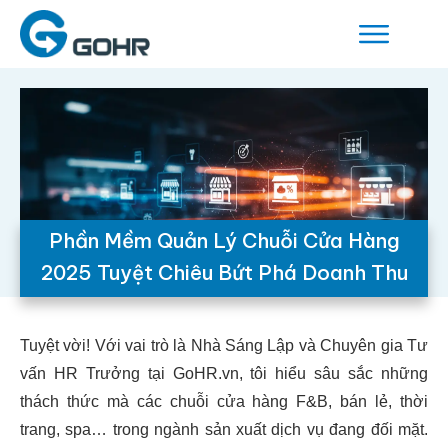
Phần Mềm Quản Lý Chuỗi Cửa Hàng
2025 Tuyệt Chiêu Bứt Phá Doanh Thu
Tuyệt vời! Với vai trò là Nhà Sáng Lập và Chuyên gia Tư
vấn HR Trưởng tại GoHR.vn, tôi hiểu sâu sắc những
thách thức mà các chuỗi cửa hàng F&B, bán lẻ, thời
trang, spa… trong ngành sản xuất dịch vụ đang đối mặt.