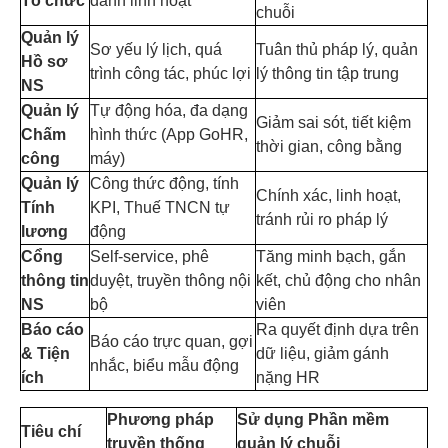
Tổ chức
danh linh hoạt
chuỗi
Quản lý
Sơ yếu lý lịch, quá
Tuân thủ pháp lý, quản
Hồ sơ
trình công tác, phúc lợi
lý thông tin tập trung
NS
Quản lý
Tự động hóa, đa dạng
Giảm sai sót, tiết kiệm
Chấm
hình thức (App GoHR,
thời gian, công bằng
công
máy)
Quản lý
Công thức động, tính
Chính xác, linh hoạt,
Tính
KPI, Thuế TNCN tự
tránh rủi ro pháp lý
lương
động
Cổng
Self-service, phê
Tăng minh bạch, gắn
thông tin
duyệt, truyền thông nội
kết, chủ động cho nhân
NS
bộ
viên
Báo cáo
Ra quyết định dựa trên
Báo cáo trực quan, gợi
& Tiện
dữ liệu, giảm gánh
nhắc, biểu mẫu động
ích
nặng HR
Phương pháp
Sử dụng Phần mềm
Tiêu chí
truyền thống
quản lý chuỗi