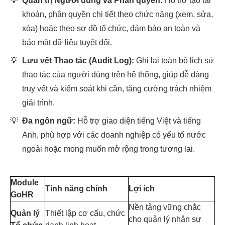
💡
Quản trị Người dùng và Phân quyền:
Hỗ trợ tạo tài
khoản, phân quyền chi tiết theo chức năng (xem, sửa,
xóa) hoặc theo sơ đồ tổ chức, đảm bảo an toàn và
bảo mật dữ liệu tuyệt đối.
💡
Lưu vết Thao tác (Audit Log):
Ghi lại toàn bộ lịch sử
thao tác của người dùng trên hệ thống, giúp dễ dàng
truy vết và kiểm soát khi cần, tăng cường trách nhiệm
giải trình.
💡
Đa ngôn ngữ:
Hỗ trợ giao diện tiếng Việt và tiếng
Anh, phù hợp với các doanh nghiệp có yếu tố nước
ngoài hoặc mong muốn mở rộng trong tương lai.
Module
Tính năng chính
Lợi ích
GoHR
Nền tảng vững chắc
Quản lý
Thiết lập cơ cấu, chức
cho quản lý nhân sự