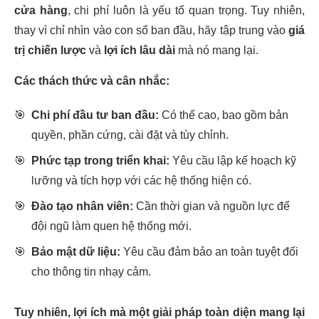
cửa hàng
, chi phí luôn là yếu tố quan trọng. Tuy nhiên,
thay vì chỉ nhìn vào con số ban đầu, hãy tập trung vào
giá
trị chiến lược
và
lợi ích lâu dài
mà nó mang lại.
Các thách thức và cân nhắc:
🎯
Chi phí đầu tư ban đầu:
Có thể cao, bao gồm bản
quyền, phần cứng, cài đặt và tùy chỉnh.
🎯
Phức tạp trong triển khai:
Yêu cầu lập kế hoạch kỹ
lưỡng và tích hợp với các hệ thống hiện có.
🎯
Đào tạo nhân viên:
Cần thời gian và nguồn lực để
đội ngũ làm quen hệ thống mới.
🎯
Bảo mật dữ liệu:
Yêu cầu đảm bảo an toàn tuyệt đối
cho thông tin nhạy cảm.
Tuy nhiên, lợi ích mà một giải pháp toàn diện mang lại