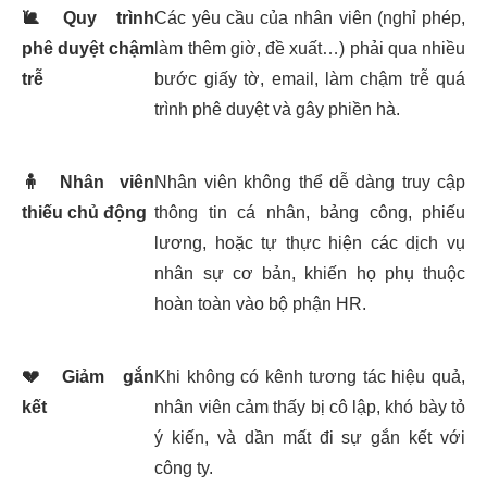
🐌
Quy trình
Các yêu cầu của nhân viên (nghỉ phép,
phê duyệt chậm
làm thêm giờ, đề xuất…) phải qua nhiều
trễ
bước giấy tờ, email, làm chậm trễ quá
trình phê duyệt và gây phiền hà.
🧍
Nhân viên
Nhân viên không thể dễ dàng truy cập
thiếu chủ động
thông tin cá nhân, bảng công, phiếu
lương, hoặc tự thực hiện các dịch vụ
nhân sự cơ bản, khiến họ phụ thuộc
hoàn toàn vào bộ phận HR.
💔
Giảm gắn
Khi không có kênh tương tác hiệu quả,
kết
nhân viên cảm thấy bị cô lập, khó bày tỏ
ý kiến, và dần mất đi sự gắn kết với
công ty.