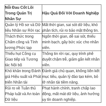
Nỗi Đau Cốt Lõi
Trong Quản Trị
Hậu Quả Đối Với Doanh Nghiệp
Nhân Sự
Quản lý Hồ sơ và Dữ
Mất thời gian, sai sót dữ liệu, khó
liệu Nhân sự Rời rạc
phân tích, rủi ro bảo mật thông tin.
Thách thức trong
Ngốn thời gian, dễ sai sót, thiếu
Chấm công và Tính
minh bạch, gây bức xúc cho nhân
lương Phức tạp
viên.
Thiếu hụt Công cụ
Thông tin rời rạc, quy trình phê
Giao tiếp và Tương
duyệt chậm trễ, giảm gắn kết nhân
tác Nội bộ
viên.
Khó khăn trong Đánh
Đánh giá chủ quan, không liên kết
giá Hiệu suất và Phát
mục tiêu, quản lý đào tạo kém, bỏ
triển Nhân tài
lỡ nhân tài tiềm năng.
Rủi ro về Tuân thủ
Phạt hành chính, tranh chấp lao
Pháp luật và An toàn
động, mất mát dữ liệu, ảnh hưởng
Dữ liệu
uy tín doanh nghiệp.