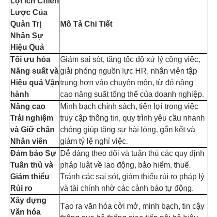
Lợi Ích Chiến
Lược Của
Quản Trị
Mô Tả Chi Tiết
Nhân Sự
Hiệu Quả
Tối ưu hóa
Giảm sai sót, tăng tốc độ xử lý công việc,
Năng suất và
giải phóng nguồn lực HR, nhân viên tập
Hiệu quả Vận
trung hơn vào chuyên môn, từ đó nâng
hành
cao năng suất tổng thể của doanh nghiệp.
Nâng cao
Minh bạch chính sách, tiện lợi trong việc
Trải nghiệm
truy cập thông tin, quy trình yêu cầu nhanh
và Giữ chân
chóng giúp tăng sự hài lòng, gắn kết và
Nhân viên
giảm tỷ lệ nghỉ việc.
Đảm bảo Sự
Dễ dàng theo dõi và tuân thủ các quy định
Tuân thủ và
pháp luật về lao động, bảo hiểm, thuế.
Giảm thiểu
Tránh các sai sót, giảm thiểu rủi ro pháp lý
Rủi ro
và tài chính nhờ các cảnh báo tự động.
Xây dựng
Tạo ra văn hóa cởi mở, minh bạch, tin cậy
Văn hóa