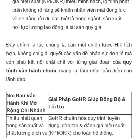
giá hiệu suất (KPI/OKR) thiếu minh bạch, lộ trình phát
triển không rõ ràng sẽ khiến nhân viên mất động lực
và dễ dàng rời đi, đặc biệt là trong ngành sản xuất –
nơi lực lượng lao động là tài sản quý giá.
Đây chính là lúc chúng ta cần một chiến lược HR tích
hợp, không chỉ giải quyết các vấn đề nhân sự đơn lẻ mà
còn phải kết nối chặt chẽ với từng giai đoạn của
quy
trình vận hành chuỗi
, mang lại tầm nhìn toàn diện cho
lãnh đạo.
Nỗi Đau Vận
Giải Pháp GoHR Giúp Đồng Bộ &
Hành Khi Mở
Tối Ưu
Rộng Chi Nhánh
Thiếu nhất quán
GoHR chuẩn hóa quy trình tuyển
trong sản xuất và
dụng, đào tạo & đánh giá hiệu suất
chất lượng dịch vụ
(KPI/OKR) cho toàn hệ thống.