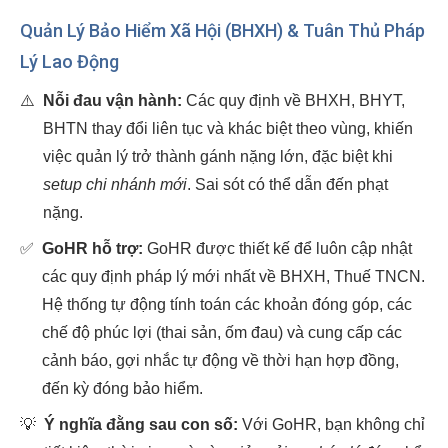
Quản Lý Bảo Hiểm Xã Hội (BHXH) & Tuân Thủ Pháp
Lý Lao Động
⚠️
Nỗi đau vận hành:
Các quy định về BHXH, BHYT,
BHTN thay đổi liên tục và khác biệt theo vùng, khiến
việc quản lý trở thành gánh nặng lớn, đặc biệt khi
setup chi nhánh mới
. Sai sót có thể dẫn đến phạt
nặng.
✅
GoHR hỗ trợ:
GoHR được thiết kế để luôn cập nhật
các quy định pháp lý mới nhất về BHXH, Thuế TNCN.
Hệ thống tự động tính toán các khoản đóng góp, các
chế độ phúc lợi (thai sản, ốm đau) và cung cấp các
cảnh báo, gợi nhắc tự động về thời hạn hợp đồng,
đến kỳ đóng bảo hiểm.
💡
Ý nghĩa đằng sau con số:
Với GoHR, bạn không chỉ