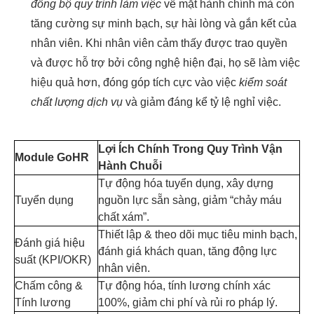
đồng bộ quy trình làm việc
về mặt hành chính mà còn
tăng cường sự minh bạch, sự hài lòng và gắn kết của
nhân viên. Khi nhân viên cảm thấy được trao quyền
và được hỗ trợ bởi công nghệ hiện đại, họ sẽ làm việc
hiệu quả hơn, đóng góp tích cực vào việc
kiểm soát
chất lượng dịch vụ
và giảm đáng kể tỷ lệ nghỉ việc.
Lợi Ích Chính Trong Quy Trình Vận
Module GoHR
Hành Chuỗi
Tự động hóa tuyển dụng, xây dựng
Tuyển dụng
nguồn lực sẵn sàng, giảm “chảy máu
chất xám”.
Thiết lập & theo dõi mục tiêu minh bạch,
Đánh giá hiệu
đánh giá khách quan, tăng động lực
suất (KPI/OKR)
nhân viên.
Chấm công &
Tự động hóa, tính lương chính xác
Tính lương
100%, giảm chi phí và rủi ro pháp lý.