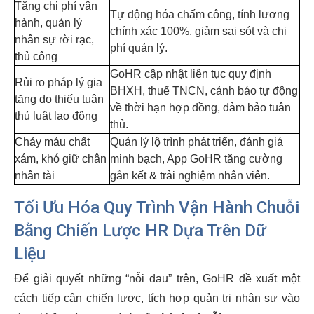
Tăng chi phí vận
Tự động hóa chấm công, tính lương
hành, quản lý
chính xác 100%, giảm sai sót và chi
nhân sự rời rạc,
phí quản lý.
thủ công
GoHR cập nhật liên tục quy định
Rủi ro pháp lý gia
BHXH, thuế TNCN, cảnh báo tự động
tăng do thiếu tuân
về thời hạn hợp đồng, đảm bảo tuân
thủ luật lao động
thủ.
Chảy máu chất
Quản lý lộ trình phát triển, đánh giá
xám, khó giữ chân
minh bạch, App GoHR tăng cường
nhân tài
gắn kết & trải nghiệm nhân viên.
Tối Ưu Hóa Quy Trình Vận Hành Chuỗi
Bằng Chiến Lược HR Dựa Trên Dữ
Liệu
Để giải quyết những “nỗi đau” trên, GoHR đề xuất một
cách tiếp cận chiến lược, tích hợp quản trị nhân sự vào