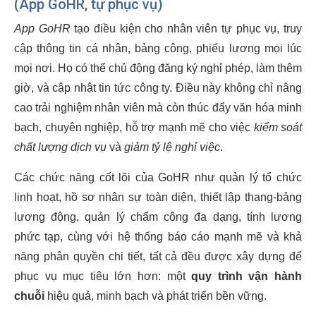
(App GoHR, tự phục vụ)
App GoHR
tạo điều kiện cho nhân viên tự phục vụ, truy
cập thông tin cá nhân, bảng công, phiếu lương mọi lúc
mọi nơi. Họ có thể chủ động đăng ký nghỉ phép, làm thêm
giờ, và cập nhật tin tức công ty. Điều này không chỉ nâng
cao trải nghiệm nhân viên mà còn thúc đẩy văn hóa minh
bạch, chuyên nghiệp, hỗ trợ mạnh mẽ cho việc
kiểm soát
chất lượng dịch vụ
và
giảm tỷ lệ nghỉ việc
.
Các chức năng cốt lõi của GoHR như quản lý tổ chức
linh hoạt, hồ sơ nhân sự toàn diện, thiết lập thang-bảng
lương động, quản lý chấm công đa dạng, tính lương
phức tạp, cùng với hệ thống báo cáo mạnh mẽ và khả
năng phân quyền chi tiết, tất cả đều được xây dựng để
phục vụ mục tiêu lớn hơn: một
quy trình vận hành
chuỗi
hiệu quả, minh bạch và phát triển bền vững.