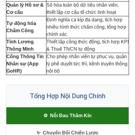
Quản lý Hồ sơ &
Số hóa toàn bộ dữ liệu nhân viên,
Cơ cấu
thiết lập cơ cấu tổ chức linh hoạt
Định nghĩa ca kíp đa dạng, tích hợp
Tự động hóa
nhiều hình thức chấm công, tổng hợp
Chấm Công
chính xác
Tính Lương
Thiết lập công thức động, tích hợp KPI
Thông Minh
& Thuế TNCN tự động
Cổng Thông Tin
Cho phép nhân viên tự phục vụ, quản
Nhân sự (App
lý phê duyệt tức thì, kênh truyền thông
GoHR)
nội bộ
Tổng Hợp Nội Dung Chính
⚙️
Nỗi Đau Thầm Kín
✨
Chuyển Đổi Chiến Lược