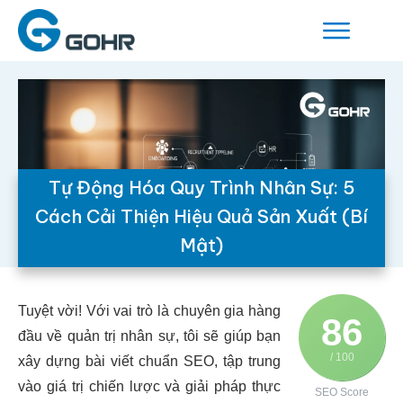
Tự Động Hóa Quy Trình Nhân Sự: 5
Cách Cải Thiện Hiệu Quả Sản Xuất (Bí
Mật)
Tuyệt vời! Với vai trò là chuyên gia hàng
86
đầu về quản trị nhân sự, tôi sẽ giúp bạn
/ 100
xây dựng bài viết chuẩn SEO, tập trung
vào giá trị chiến lược và giải pháp thực
SEO Score