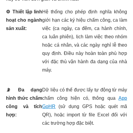
⚙️
Thiết lập linh
Hệ thống cho phép định nghĩa không
hoạt cho ngành
giới hạn các ký hiệu chấm công, ca làm
sản xuất:
việc (ca ngày, ca đêm, ca hành chính,
ca luân phiên), lịch làm việc theo nhóm
hoặc cá nhân, và các ngày nghỉ lễ theo
quy định. Điều này hoàn toàn phù hợp
với đặc thù vận hành đa dạng của nhà
máy.
📡
Đa dạng
Dữ liệu có thể được lấy tự động từ máy
hình thức chấm
chấm công hiện có, thông qua
App
công và tích
GoHR
(sử dụng GPS hoặc quét mã
hợp:
QR), hoặc import từ file Excel đối với
các trường hợp đặc biệt.