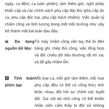
ngày, ca đêm, ca luân phiên), làm thêm giờ, nghỉ phép
khẩn cấp và các chính sách phụ cấp đặc thù (phụ cấp ăn
ca, phụ cấp độc hại, phụ cấp trách nhiệm). Việc quản lý
chấm công và tính lương trong một môi trường như vậy
trở thành một bài toán đau đầu.
📊
Đa dạng
Từ máy chấm công vân tay, thẻ từ đến
nguồn dữ liệu:
bảng ghi chép thủ công, việc tổng hợp
và đối chiếu dữ liệu thường rất rời rạc
và dễ gây nhầm lẫn.
🧮
Tính toán
Mỗi loại ca, mỗi giờ làm thêm, mỗi loại
phức tạp:
phụ cấp đều có thể có công thức tính
khác nhau, đòi hỏi sự chính xác tuyệt
đối. Sai sót dù nhỏ cũng có thể khiến
nhân viên cảm thấy bị đối xử không