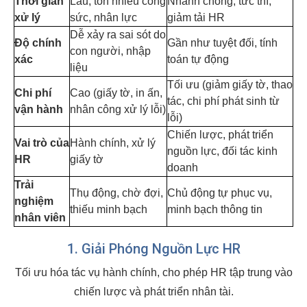
Thời gian
Lâu, tốn nhiều công
Nhanh chóng, tức thì,
xử lý
sức, nhân lực
giảm tải HR
Dễ xảy ra sai sót do
Độ chính
Gần như tuyệt đối, tính
con người, nhập
xác
toán tự động
liệu
Tối ưu (giảm giấy tờ, thao
Chi phí
Cao (giấy tờ, in ấn,
tác, chi phí phát sinh từ
vận hành
nhân công xử lý lỗi)
lỗi)
Chiến lược, phát triển
Vai trò của
Hành chính, xử lý
nguồn lực, đối tác kinh
HR
giấy tờ
doanh
Trải
Thụ động, chờ đợi,
Chủ động tự phục vụ,
nghiệm
thiếu minh bạch
minh bạch thông tin
nhân viên
1. Giải Phóng Nguồn Lực HR
Tối ưu hóa tác vụ hành chính, cho phép HR tập trung vào
chiến lược và phát triển nhân tài.