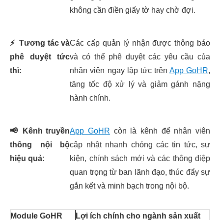
không cần điền giấy tờ hay chờ đợi.
⚡
Tương tác và
Các cấp quản lý nhận được thông báo
phê duyệt tức
và có thể phê duyệt các yêu cầu của
thì:
nhân viên ngay lập tức trên
App GoHR
,
tăng tốc độ xử lý và giảm gánh nặng
hành chính.
📢
Kênh truyền
App GoHR
còn là kênh để nhân viên
thông nội bộ
cập nhật nhanh chóng các tin tức, sự
hiệu quả:
kiện, chính sách mới và các thông điệp
quan trọng từ ban lãnh đạo, thúc đẩy sự
gắn kết và minh bạch trong nội bộ.
Module GoHR
Lợi ích chính cho ngành sản xuất